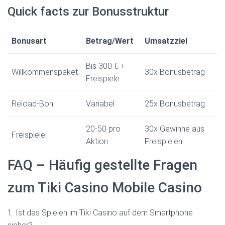
Quick facts zur Bonusstruktur
Bonusart
Betrag/Wert
Umsatzziel
Bis 300 € +
Willkommenspaket
30x Bonusbetrag
Freispiele
Reload-Boni
Variabel
25x Bonusbetrag
20-50 pro
30x Gewinne aus
Freispiele
Aktion
Freispielen
FAQ – Häufig gestellte Fragen
zum Tiki Casino Mobile Casino
1. Ist das Spielen im Tiki Casino auf dem Smartphone