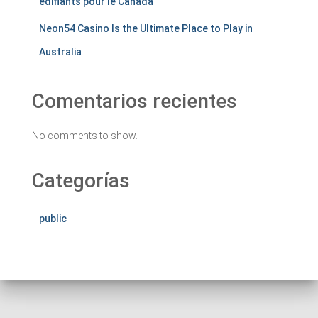
édifiants pour le Canada
Neon54 Casino Is the Ultimate Place to Play in
Australia
Comentarios recientes
No comments to show.
Categorías
public