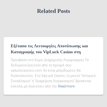
Related Posts
Εξέτασα τις Λειτουργίες Αποτύπωσης και
Καταγραφής του VipLuck Casino στη
Πρόσβαση στο Χώρο Διαχείρισης Λογαριασμού Τα
δεδομένα ξεκινούν από το προφίλ σου
vipluckcasinoo.com. Αν είναι μπερδεμένο, θα
δυσκολευτείς. Στο VipLuck Casino, το μενού “Ιστορικό
Συναλλαγών” ή “Διαχείριση Λογαριασμού” βρίσκεται
εύκολα, με λίγα κλικς από την
Read more