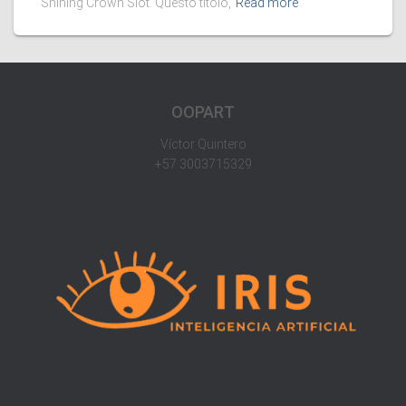
Shining Crown Slot. Questo titolo,
Read more
OOPART
Víctor Quintero
+57 3003715329