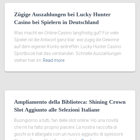
Zügige Auszahlungen bei Lucky Hunter
Casino bei Spielern in Deutschland
Was macht ein Online-Casino langfristig gut? Für viele
Spieler ist die Antwort ganz klar: wie zügig die Gewinne
auf dem eigenen Konto eintreffen. Lucky Hunter Casino
Sportbook hat das verstanden. Schnelle Auszahlungen
stehen hier im
Read more
Ampliamento della Biblioteca: Shining Crown
Slot Aggiunto alle Selezioni Italiane
Buongiorno a tutti, fan delle slot online. Ho una novità
che mi ha fatto proprio piacere. La nostra raccolta di
giochi si è allargata con un nuovo aggiunto di spessore: