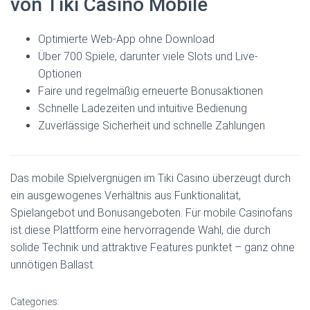
von Tiki Casino Mobile
Optimierte Web-App ohne Download
Über 700 Spiele, darunter viele Slots und Live-
Optionen
Faire und regelmäßig erneuerte Bonusaktionen
Schnelle Ladezeiten und intuitive Bedienung
Zuverlässige Sicherheit und schnelle Zahlungen
Das mobile Spielvergnügen im Tiki Casino überzeugt durch
ein ausgewogenes Verhältnis aus Funktionalität,
Spielangebot und Bonusangeboten. Für mobile Casinofans
ist diese Plattform eine hervorragende Wahl, die durch
solide Technik und attraktive Features punktet – ganz ohne
unnötigen Ballast.
Categories: