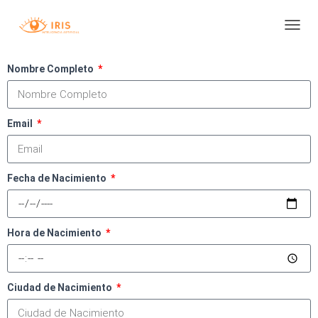
Por favor llena este formulario
para recibir tu reporte de iris:
T
O
G
Nombre Completo
G
L
E
N
Email
A
V
I
G
Fecha de Nacimiento
A
T
I
O
Hora de Nacimiento
N
Ciudad de Nacimiento