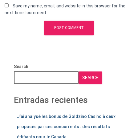
Save my name, email, and website in this browser for the
next time I comment.
Search
SEARCH
Entradas recientes
J’ai analysé les bonus de Goldzino Casino à ceux
proposés par ses concurrents : des résultats
édifiants pour le Canada