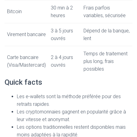
30 min à 2
Frais parfois
Bitcoin
heures
variables, sécurisée
3 à 5 jours
Dépend de la banque,
Virement bancaire
ouvrés
lent
Temps de traitement
Carte bancaire
2 à 4 jours
plus long, frais
(Visa/Mastercard)
ouvrés
possibles
Quick facts
Les e-wallets sont la méthode préférée pour des
retraits rapides.
Les cryptomonnaies gagnent en popularité grâce à
leur vitesse et anonymat.
Les options traditionnelles restent disponibles mais
moins adaptées à la rapidité.