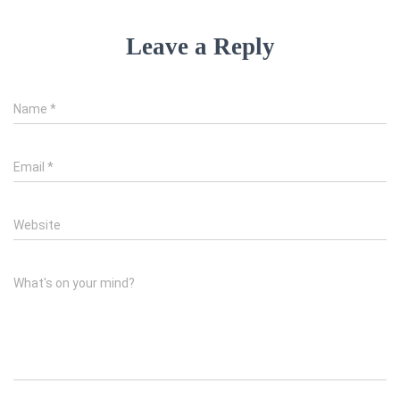
Leave a Reply
Name
*
Email
*
Website
What's on your mind?