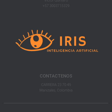
Víctor Quintero
+57 3003715329
CONTACTENOS
CARRERA 23 70 49
Manizales, Colombia