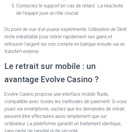
Contactez le support en cas de retard : La réactivité
de l’équipe joue un rôle crucial.
Du point de vue d’un joueur expérimenté, l’utilisation de Skrill
reste imbattable pour retirer rapidement ses gains et
retrouver l’argent sur son compte en banque ensuite via un
transfert externe.
Le retrait sur mobile : un
avantage Evolve Casino ?
Evolve Casino propose une interface mobile fluide,
compatible avec toutes les méthodes de paiement. Si vous
jouez via smartphone, sachez que les demandes de retrait
peuvent être effectuées aussi simplement que sur
ordinateur. La plateforme garantit un traitement identique,
sans perte de rapidité ni de sécurité.