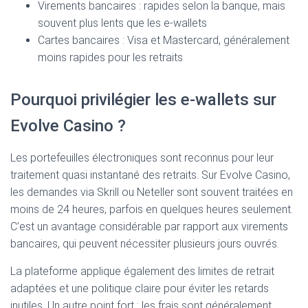
Virements bancaires : rapides selon la banque, mais
souvent plus lents que les e-wallets
Cartes bancaires : Visa et Mastercard, généralement
moins rapides pour les retraits
Pourquoi privilégier les e-wallets sur
Evolve Casino ?
Les portefeuilles électroniques sont reconnus pour leur
traitement quasi instantané des retraits. Sur Evolve Casino,
les demandes via Skrill ou Neteller sont souvent traitées en
moins de 24 heures, parfois en quelques heures seulement.
C’est un avantage considérable par rapport aux virements
bancaires, qui peuvent nécessiter plusieurs jours ouvrés.
La plateforme applique également des limites de retrait
adaptées et une politique claire pour éviter les retards
inutiles. Un autre point fort : les frais sont généralement