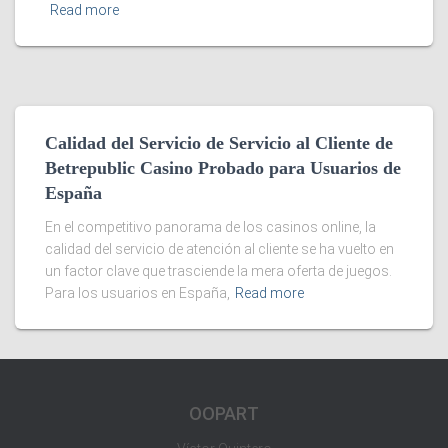
Read more
Calidad del Servicio de Servicio al Cliente de
Betrepublic Casino Probado para Usuarios de
España
En el competitivo panorama de los casinos online, la
calidad del servicio de atención al cliente se ha vuelto en
un factor clave que trasciende la mera oferta de juegos.
Para los usuarios en España,
Read more
OOPART