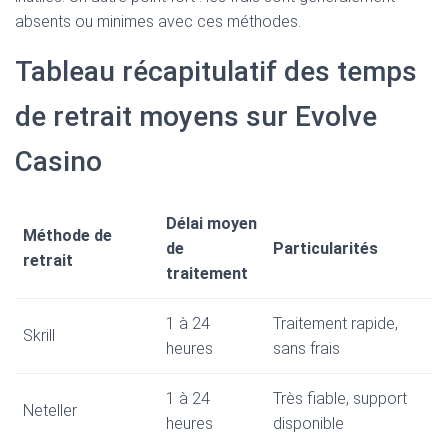
absents ou minimes avec ces méthodes.
Tableau récapitulatif des temps
de retrait moyens sur Evolve
Casino
Délai moyen
Méthode de
de
Particularités
retrait
traitement
1 à 24
Traitement rapide,
Skrill
heures
sans frais
1 à 24
Très fiable, support
Neteller
heures
disponible