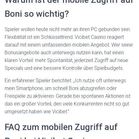
Boni so wichtig?
Spieler wollen heute nicht mehr an ihren PC gebunden sein.
Flexibilität ist ein Schlüsseltrend. Vicibet Casino reagiert
darauf mit einem umfassenden mobilen Angebot. Wer seine
Bonusangebote auch unterwegs nutzen kann, hat einen
klaren Vorteil: mehr Spontanität, jederzeit Zugriff auf neue
Specials und eine bessere Kontrolle über Spielbudgets.
Ein erfahrener Spieler berichtet: „Ich nutze oft unterwegs
mein Smartphone, um schnell Boni abzugreifen oder
Freispiele zu aktivieren. Gerade bei spontanen Aktionen ist
das ein großer Vorteil, den viele Konkurrenten nicht so gut
umgesetzt haben wie Vicibet.“
FAQ zum mobilen Zugriff auf