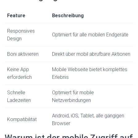
Feature
Beschreibung
Responsives
Optimiert für alle mobilen Endgeräte
Design
Boni aktivieren
Direkt über mobil abrufbare Aktionen
Keine App
Mobile Webseite bietet komplettes
erforderlich
Erlebnis
Schnelle
Optimiert für mobile
Ladezeiten
Netzverbindungen
Android, iOS, Tablet, alle gängigen
Kompatibilität
Browser
Warum ist der mobile Zugriff auf