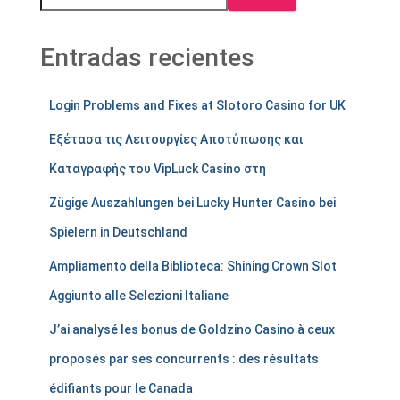
Entradas recientes
Login Problems and Fixes at Slotoro Casino for UK
Εξέτασα τις Λειτουργίες Αποτύπωσης και
Καταγραφής του VipLuck Casino στη
Zügige Auszahlungen bei Lucky Hunter Casino bei
Spielern in Deutschland
Ampliamento della Biblioteca: Shining Crown Slot
Aggiunto alle Selezioni Italiane
J’ai analysé les bonus de Goldzino Casino à ceux
proposés par ses concurrents : des résultats
édifiants pour le Canada