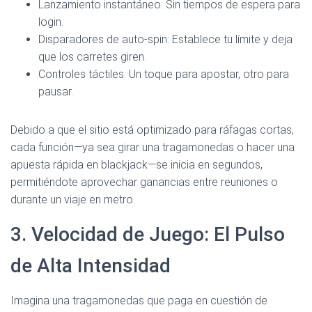
Lanzamiento instantáneo: Sin tiempos de espera para
login.
Disparadores de auto‑spin: Establece tu límite y deja
que los carretes giren.
Controles táctiles: Un toque para apostar, otro para
pausar.
Debido a que el sitio está optimizado para ráfagas cortas,
cada función—ya sea girar una tragamonedas o hacer una
apuesta rápida en blackjack—se inicia en segundos,
permitiéndote aprovechar ganancias entre reuniones o
durante un viaje en metro.
3. Velocidad de Juego: El Pulso
de Alta Intensidad
Imagina una tragamonedas que paga en cuestión de