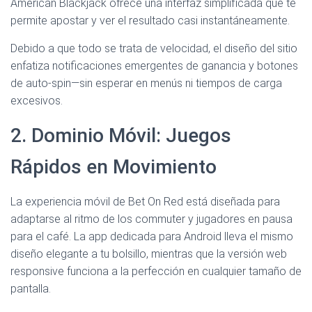
American Blackjack ofrece una interfaz simplificada que te
permite apostar y ver el resultado casi instantáneamente.
Debido a que todo se trata de velocidad, el diseño del sitio
enfatiza notificaciones emergentes de ganancia y botones
de auto‑spin—sin esperar en menús ni tiempos de carga
excesivos.
2. Dominio Móvil: Juegos
Rápidos en Movimiento
La experiencia móvil de Bet On Red está diseñada para
adaptarse al ritmo de los commuter y jugadores en pausa
para el café. La app dedicada para Android lleva el mismo
diseño elegante a tu bolsillo, mientras que la versión web
responsive funciona a la perfección en cualquier tamaño de
pantalla.