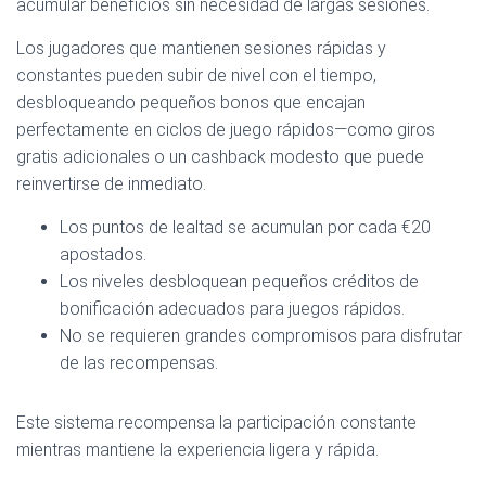
acumular beneficios sin necesidad de largas sesiones.
Los jugadores que mantienen sesiones rápidas y
constantes pueden subir de nivel con el tiempo,
desbloqueando pequeños bonos que encajan
perfectamente en ciclos de juego rápidos—como giros
gratis adicionales o un cashback modesto que puede
reinvertirse de inmediato.
Los puntos de lealtad se acumulan por cada €20
apostados.
Los niveles desbloquean pequeños créditos de
bonificación adecuados para juegos rápidos.
No se requieren grandes compromisos para disfrutar
de las recompensas.
Este sistema recompensa la participación constante
mientras mantiene la experiencia ligera y rápida.