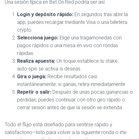
Una sesión típica en Bet On Red podría ser así:
Login y depósito rápido:
En segundos tras abrir la
app, puedes recargar mediante Visa o una billetera
crypto.
Selecciona juego:
Elige una tragamonedas con
pagos rápidos o una mesa en vivo con rondas
rápidas.
Realiza apuesta:
Un toque establece tu stake;
auto‑spin se activa si deseas.
Gira o juega:
Recibe resultados casi
instantáneamente; si ganas, retira inmediatamente.
Repetir o salir:
Después de unas pocas ganancias o
pérdidas, puedes continuar con otro giro rápido o
cerrar sesión antes de que la sesión se extienda.
Todo el flujo está diseñado para sentirse rápido y
satisfactorio—listo para volver a la siguiente ronda o irte