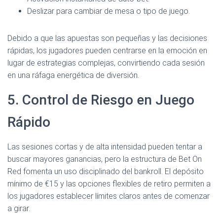
Deslizar para cambiar de mesa o tipo de juego.
Debido a que las apuestas son pequeñas y las decisiones
rápidas, los jugadores pueden centrarse en la emoción en
lugar de estrategias complejas, convirtiendo cada sesión
en una ráfaga energética de diversión.
5. Control de Riesgo en Juego
Rápido
Las sesiones cortas y de alta intensidad pueden tentar a
buscar mayores ganancias, pero la estructura de Bet On
Red fomenta un uso disciplinado del bankroll. El depósito
mínimo de €15 y las opciones flexibles de retiro permiten a
los jugadores establecer límites claros antes de comenzar
a girar.