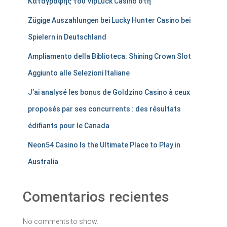
Καταγραφής του VipLuck Casino στη
Zügige Auszahlungen bei Lucky Hunter Casino bei
Spielern in Deutschland
Ampliamento della Biblioteca: Shining Crown Slot
Aggiunto alle Selezioni Italiane
J’ai analysé les bonus de Goldzino Casino à ceux
proposés par ses concurrents : des résultats
édifiants pour le Canada
Neon54 Casino Is the Ultimate Place to Play in
Australia
Comentarios recientes
No comments to show.