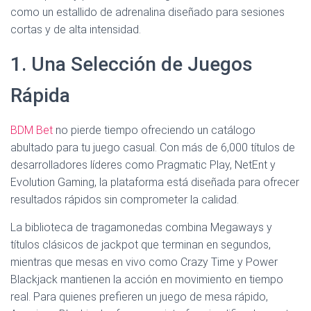
como un estallido de adrenalina diseñado para sesiones
cortas y de alta intensidad.
1. Una Selección de Juegos
Rápida
BDM Bet
no pierde tiempo ofreciendo un catálogo
abultado para tu juego casual. Con más de 6,000 títulos de
desarrolladores líderes como Pragmatic Play, NetEnt y
Evolution Gaming, la plataforma está diseñada para ofrecer
resultados rápidos sin comprometer la calidad.
La biblioteca de tragamonedas combina Megaways y
títulos clásicos de jackpot que terminan en segundos,
mientras que mesas en vivo como Crazy Time y Power
Blackjack mantienen la acción en movimiento en tiempo
real. Para quienes prefieren un juego de mesa rápido,