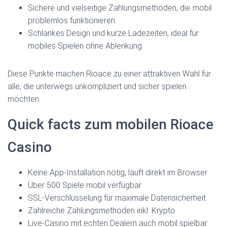
Sichere und vielseitige Zahlungsmethoden, die mobil
problemlos funktionieren.
Schlankes Design und kurze Ladezeiten, ideal für
mobiles Spielen ohne Ablenkung.
Diese Punkte machen Rioace zu einer attraktiven Wahl für
alle, die unterwegs unkompliziert und sicher spielen
möchten.
Quick facts zum mobilen Rioace
Casino
Keine App-Installation nötig, läuft direkt im Browser
Über 500 Spiele mobil verfügbar
SSL-Verschlüsselung für maximale Datensicherheit
Zahlreiche Zahlungsmethoden inkl. Krypto
Live-Casino mit echten Dealern auch mobil spielbar