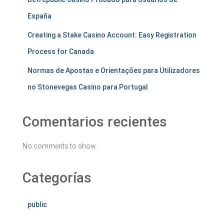
España
Creating a Stake Casino Account: Easy Registration
Process for Canada
Normas de Apostas e Orientações para Utilizadores
no Stonevegas Casino para Portugal
Comentarios recientes
No comments to show.
Categorías
public