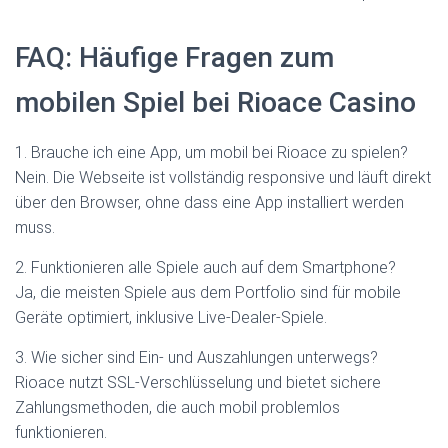
FAQ: Häufige Fragen zum
mobilen Spiel bei Rioace Casino
1. Brauche ich eine App, um mobil bei Rioace zu spielen?
Nein. Die Webseite ist vollständig responsive und läuft direkt
über den Browser, ohne dass eine App installiert werden
muss.
2. Funktionieren alle Spiele auch auf dem Smartphone?
Ja, die meisten Spiele aus dem Portfolio sind für mobile
Geräte optimiert, inklusive Live-Dealer-Spiele.
3. Wie sicher sind Ein- und Auszahlungen unterwegs?
Rioace nutzt SSL-Verschlüsselung und bietet sichere
Zahlungsmethoden, die auch mobil problemlos
funktionieren.