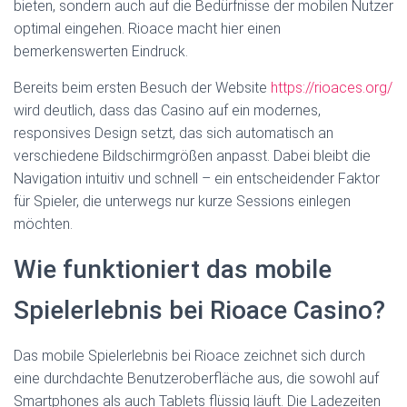
bieten, sondern auch auf die Bedürfnisse der mobilen Nutzer
optimal eingehen. Rioace macht hier einen
bemerkenswerten Eindruck.
Bereits beim ersten Besuch der Website
https://rioaces.org/
wird deutlich, dass das Casino auf ein modernes,
responsives Design setzt, das sich automatisch an
verschiedene Bildschirmgrößen anpasst. Dabei bleibt die
Navigation intuitiv und schnell – ein entscheidender Faktor
für Spieler, die unterwegs nur kurze Sessions einlegen
möchten.
Wie funktioniert das mobile
Spielerlebnis bei Rioace Casino?
Das mobile Spielerlebnis bei Rioace zeichnet sich durch
eine durchdachte Benutzeroberfläche aus, die sowohl auf
Smartphones als auch Tablets flüssig läuft. Die Ladezeiten