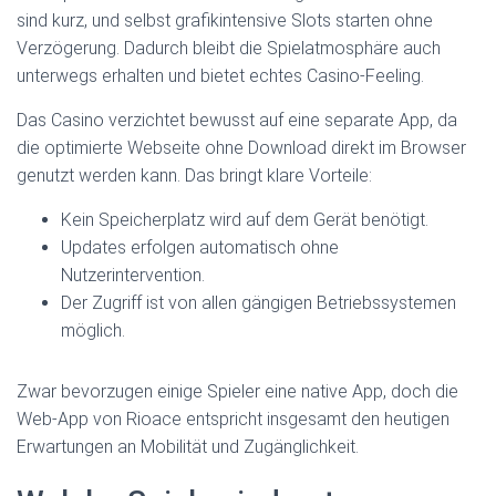
sind kurz, und selbst grafikintensive Slots starten ohne
Verzögerung. Dadurch bleibt die Spielatmosphäre auch
unterwegs erhalten und bietet echtes Casino-Feeling.
Das Casino verzichtet bewusst auf eine separate App, da
die optimierte Webseite ohne Download direkt im Browser
genutzt werden kann. Das bringt klare Vorteile:
Kein Speicherplatz wird auf dem Gerät benötigt.
Updates erfolgen automatisch ohne
Nutzerintervention.
Der Zugriff ist von allen gängigen Betriebssystemen
möglich.
Zwar bevorzugen einige Spieler eine native App, doch die
Web-App von Rioace entspricht insgesamt den heutigen
Erwartungen an Mobilität und Zugänglichkeit.