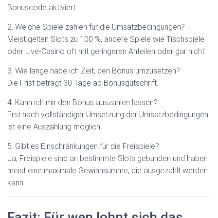
Bonuscode aktiviert.
2. Welche Spiele zählen für die Umsatzbedingungen?
Meist gelten Slots zu 100 %, andere Spiele wie Tischspiele
oder Live-Casino oft mit geringeren Anteilen oder gar nicht.
3. Wie lange habe ich Zeit, den Bonus umzusetzen?
Die Frist beträgt 30 Tage ab Bonusgutschrift.
4. Kann ich mir den Bonus auszahlen lassen?
Erst nach vollständiger Umsetzung der Umsatzbedingungen
ist eine Auszahlung möglich.
5. Gibt es Einschränkungen für die Freispiele?
Ja, Freispiele sind an bestimmte Slots gebunden und haben
meist eine maximale Gewinnsumme, die ausgezahlt werden
kann.
Fazit: Für wen lohnt sich das