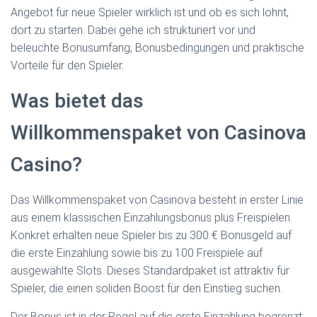
Angebot für neue Spieler wirklich ist und ob es sich lohnt,
dort zu starten. Dabei gehe ich strukturiert vor und
beleuchte Bonusumfang, Bonusbedingungen und praktische
Vorteile für den Spieler.
Was bietet das
Willkommenspaket von Casinova
Casino?
Das Willkommenspaket von Casinova besteht in erster Linie
aus einem klassischen Einzahlungsbonus plus Freispielen.
Konkret erhalten neue Spieler bis zu 300 € Bonusgeld auf
die erste Einzahlung sowie bis zu 100 Freispiele auf
ausgewählte Slots. Dieses Standardpaket ist attraktiv für
Spieler, die einen soliden Boost für den Einstieg suchen.
Der Bonus ist in der Regel auf die erste Einzahlung begrenzt