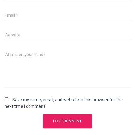
Email
*
Website
What's on your mind?
Save my name, email, and website in this browser for the
next time I comment.