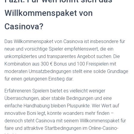
Willkommenspaket von
Casinova?
Das Willkommenspaket von Casinova ist insbesondere für
neue und vorsichtige Spieler empfehlenswert, die ein
unkompliziertes und transparentes Angebot suchen. Die
Kombination aus 300 € Bonus und 100 Freispielen mit
moderaten Umsatzbedingungen stellt eine solide Grundlage
für einen gelungenen Einstieg dar.
Erfahreneren Spielern bietet es vielleicht weniger
Überraschungen, aber stabile Bedingungen und eine
einfache Handhabung bleiben Pluspunkte. Wer Wert auf
innovative Boni legt, könnte woanders mehr finden –
dennoch steht Casinova mit seinem Willkommenspaket für
faire und attraktive Startbedingungen im Online-Casino-