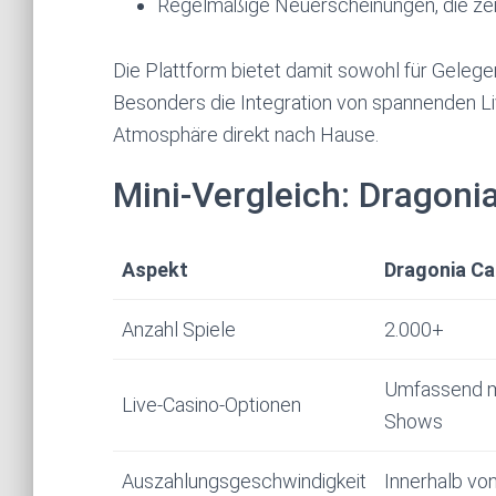
Regelmäßige Neuerscheinungen, die ze
Die Plattform bietet damit sowohl für Gelegen
Besonders die Integration von spannenden Li
Atmosphäre direkt nach Hause.
Mini-Vergleich: Dragoni
Aspekt
Dragonia Ca
Anzahl Spiele
2.000+
Umfassend 
Live-Casino-Optionen
Shows
Auszahlungsgeschwindigkeit
Innerhalb vo