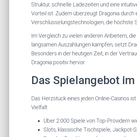
Struktur, schnelle Ladezeiten und eine intuit
Vorteil ist. Zudem überzeugt Dragonia durch 
Verschlüsselungstechnologien, die höchste Si
Im Vergleich zu vielen anderen Anbietern, di
langsamen Auszahlungen kämpfen, setzt Drag
Besonders in der heutigen Zeit, in der Vertrau
Dragonia positiv hervor.
Das Spielangebot im
Das Herzstück eines jeden Online-Casinos ist
Vielfalt:
Über 2.000 Spiele von Top-Providern w
Slots, klassische Tischspiele, Jackpot-