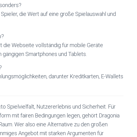
esonders?
e Spieler, die Wert auf eine große Spielauswahl und
o?
ist die Webseite vollständig für mobile Geräte
len gängigen Smartphones und Tablets.
?
hlungsmöglichkeiten, darunter Kreditkarten, E-Wallets
o Spielvielfalt, Nutzererlebnis und Sicherheit. Für
ttform mit fairen Bedingungen legen, gehört Dragonia
aum. Wer also eine Alternative zu den großen
stimmiges Angebot mit starken Argumenten für