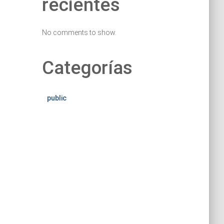
recientes
No comments to show.
Categorías
public