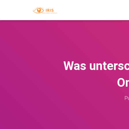
Was untersc
On
P