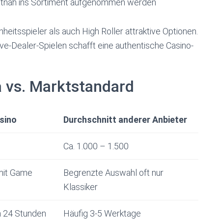
itnah ins Sortiment aufgenommen werden
heitsspieler als auch High Roller attraktive Optionen.
ve-Dealer-Spielen schafft eine authentische Casino-
a vs. Marktstandard
sino
Durchschnitt anderer Anbieter
Ca. 1.000 – 1.500
mit Game
Begrenzte Auswahl oft nur
Klassiker
n 24 Stunden
Häufig 3-5 Werktage