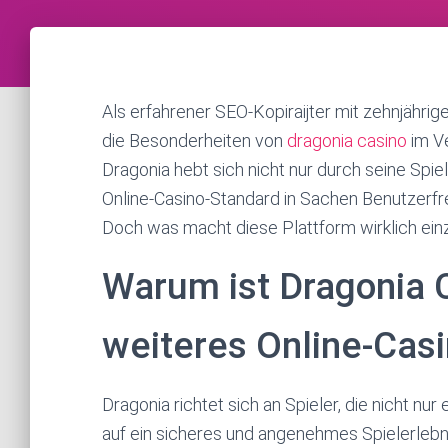
Als erfahrener SEO-Kopiraijter mit zehnjährig
die Besonderheiten von
dragonia casino
im Ve
Dragonia hebt sich nicht nur durch seine Spi
Online-Casino-Standard in Sachen Benutzerfr
Doch was macht diese Plattform wirklich einz
Warum ist Dragonia C
weiteres Online-Cas
Dragonia richtet sich an Spieler, die nicht n
auf ein sicheres und angenehmes Spielerlebni