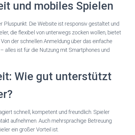
it und mobiles Spielen
er Pluspunkt. Die Website ist responsiv gestaltet und
eler, die flexibel von unterwegs zocken wollen, bietet
g. Von der schnellen Anmeldung über das einfache
 – alles ist für die Nutzung mit Smartphones und
it: Wie gut unterstützt
er?
giert schnell, kompetent und freundlich. Spieler
Kontakt aufnehmen. Auch mehrsprachige Betreuung
ler ein großer Vorteil ist.