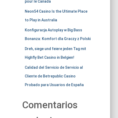
pour le Canada
Neon54 Casino Is the Ultimate Place
to Play in Australia
Konfiguracja Autoplay w Big Bass
Bonanza: Komfort dla Graczy z Polski
Dreh, siege und feiere jeden Tag mit
Highfly Bet Casino in Belgien!
Calidad del Servicio de Servicio al
Cliente de Betrepublic Casino
Probado para Usuarios de España
Comentarios