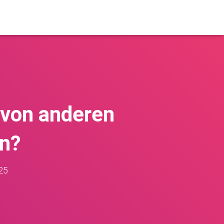
 von anderen
en?
25