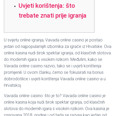
Uvjeti korištenja: što
trebate znati prije igranja
U svijetu online igranja, Vavada online casino je postao
jedan od najpopularnijih izbornika za igrače iz Hrvatske. Ova
online kasina nudi širok spektar igranja, od klasičnih slotova
do modernih igara s visokim rizikom. Međutim, kako se
Vavada online casino razvio, tako se i uvjeti korištenja
promijenili. U ovom članku, ćemo se fokusirati na bonus
dobrodošlice i uvjeti korištenja Vavada online casino-a u
Hrvatskoj.
Vavada online casino: što je to? Vavada online casino je
online kasina koja nudi širok spektar igranja, od klasičnih
slotova do modernih igara s visokim rizikom. Ova kasina je
osnovana 2018. godine i od tada se razvija kao jedan od