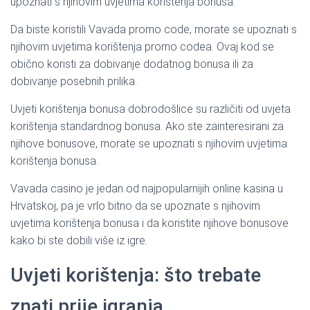
upoznati s njihovim uvjetima korištenja bonusa.
Da biste koristili Vavada promo code, morate se upoznati s
njihovim uvjetima korištenja promo codea. Ovaj kod se
obično koristi za dobivanje dodatnog bonusa ili za
dobivanje posebnih prilika.
Uvjeti korištenja bonusa dobrodošlice su različiti od uvjeta
korištenja standardnog bonusa. Ako ste zainteresirani za
njihove bonusove, morate se upoznati s njihovim uvjetima
korištenja bonusa.
Vavada casino je jedan od najpopularnijih online kasina u
Hrvatskoj, pa je vrlo bitno da se upoznate s njihovim
uvjetima korištenja bonusa i da koristite njihove bonusove
kako bi ste dobili više iz igre.
Uvjeti korištenja: što trebate
znati prije igranja