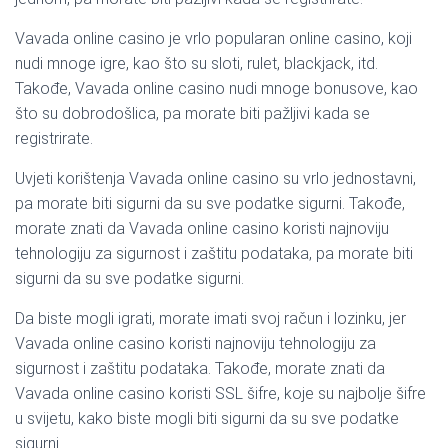
Vavada online casino je vrlo popularan online casino, koji
nudi mnoge igre, kao što su sloti, rulet, blackjack, itd.
Takođe, Vavada online casino nudi mnoge bonusove, kao
što su dobrodošlica, pa morate biti pažljivi kada se
registrirate.
Uvjeti korištenja Vavada online casino su vrlo jednostavni,
pa morate biti sigurni da su sve podatke sigurni. Takođe,
morate znati da Vavada online casino koristi najnoviju
tehnologiju za sigurnost i zaštitu podataka, pa morate biti
sigurni da su sve podatke sigurni.
Da biste mogli igrati, morate imati svoj račun i lozinku, jer
Vavada online casino koristi najnoviju tehnologiju za
sigurnost i zaštitu podataka. Takođe, morate znati da
Vavada online casino koristi SSL šifre, koje su najbolje šifre
u svijetu, kako biste mogli biti sigurni da su sve podatke
sigurni.