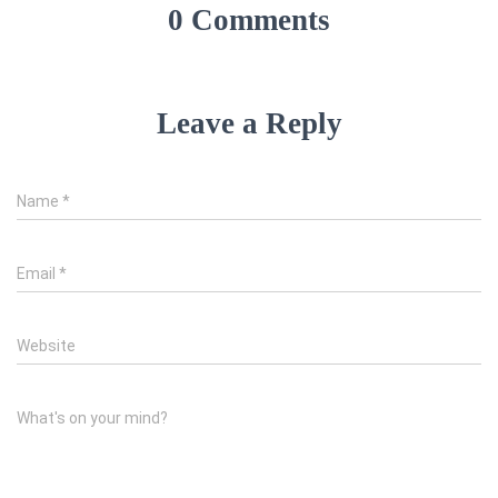
0 Comments
Leave a Reply
Name
*
Email
*
Website
What's on your mind?