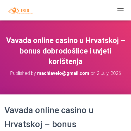
T
O
G
G
L
Vavada online casino u Hrvatskoj –
E
N
bonus dobrodošlice i uvjeti
A
V
korištenja
I
G
Published by
machiavelo@gmail.com
on
2 July, 2026
A
T
I
O
N
Vavada online casino u
Hrvatskoj – bonus