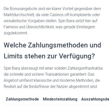
Die Bonusangebote sind ein klarer Vorteil gegenüber dem
Marktdurchschnitt, da viele Casinos oft komplizierte oder
unrealistische Vorgaben stellen. Spin Bara setzt hier auf
Fairness und Übersichtlichkeit, was gerade Einsteigern
zugutekommt.
Welche Zahlungsmethoden und
Limits stehen zur Verfügung?
Spin Bara überzeugt mit einer soliden Zahlungsinfrastruktur,
die schnelle und sichere Transaktionen garantiert. Das
Angebot umfasst klassische und moderne Methoden, die
flexibel auf die Bedürfnisse der Nutzer abgestimmt sind.
Zahlungsmethode
Mindesteinzahlung
Auszahlungsda