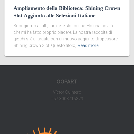
Ampliamento della Biblioteca: Shining Crown
Slot Aggiunto alle Selezioni Italiane
Buongiorno a tutti, fan delle slot online. Ho una novità
che mi ha fatto proprio piacere. La nostra raccolta di
giochi si è allargata con un nuovo aggiunto di spessore:
Shining Crown Slot. Questo titolo,
Read more
OOPART
Víctor Quintero
+57 3003715329