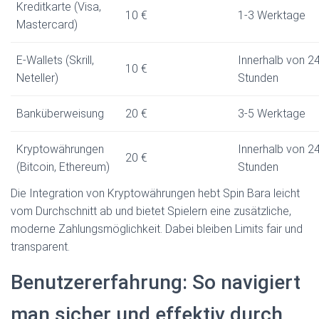
Kreditkarte (Visa,
10 €
1-3 Werktage
Mastercard)
E-Wallets (Skrill,
Innerhalb von 2
10 €
Neteller)
Stunden
Banküberweisung
20 €
3-5 Werktage
Kryptowährungen
Innerhalb von 2
20 €
(Bitcoin, Ethereum)
Stunden
Die Integration von Kryptowährungen hebt Spin Bara leicht
vom Durchschnitt ab und bietet Spielern eine zusätzliche,
moderne Zahlungsmöglichkeit. Dabei bleiben Limits fair und
transparent.
Benutzererfahrung: So navigiert
man sicher und effektiv durch