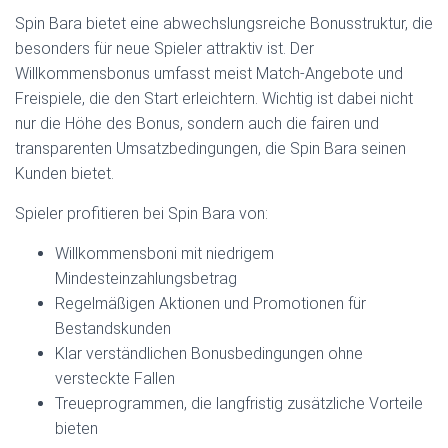
Spin Bara bietet eine abwechslungsreiche Bonusstruktur, die
besonders für neue Spieler attraktiv ist. Der
Willkommensbonus umfasst meist Match-Angebote und
Freispiele, die den Start erleichtern. Wichtig ist dabei nicht
nur die Höhe des Bonus, sondern auch die fairen und
transparenten Umsatzbedingungen, die Spin Bara seinen
Kunden bietet.
Spieler profitieren bei Spin Bara von:
Willkommensboni mit niedrigem
Mindesteinzahlungsbetrag
Regelmäßigen Aktionen und Promotionen für
Bestandskunden
Klar verständlichen Bonusbedingungen ohne
versteckte Fallen
Treueprogrammen, die langfristig zusätzliche Vorteile
bieten