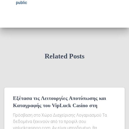
public
Related Posts
Εξέτασα τις Λειτουργίες Αποτύπωσης και
Καταγραφής του VipLuck Casino στη
Πρόσβαση στο Χώρο Διαχείρισης Λογαριασμού Τα
δεδομένα ξεκινούν από το προφίλ σου
vipluckcasinoo.com. Αν είναι μπερδεμένο, θα