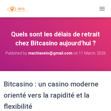
T
O
G
G
L
Quels sont les délais de retrait
E
N
chez Bitcasino aujourd’hui ?
A
V
Published by
machiavelo@gmail.com
on
11 March, 2026
I
G
A
T
I
O
Bitcasino : un casino moderne
N
orienté vers la rapidité et la
flexibilité