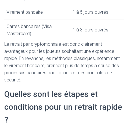
Virement bancaire
1 à 5 jours ouvrés
Cartes bancaires (Visa,
1 à 3 jours ouvrés
Mastercard)
Le retrait par cryptomonnaie est donc clairement
avantageux pour les joueurs souhaitant une expérience
rapide. En revanche, les méthodes classiques, notamment
le virement bancaire, prennent plus de temps à cause des
processus bancaires traditionnels et des contrôles de
sécurité.
Quelles sont les étapes et
conditions pour un retrait rapide
?