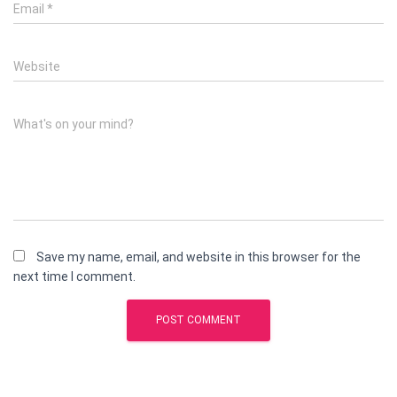
Email
*
Website
What's on your mind?
Save my name, email, and website in this browser for the
next time I comment.