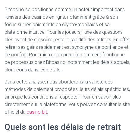
Bitcasino se positionne comme un acteur important dans
l’univers des casinos en ligne, notamment grâce à son
focus sur les paiements en crypto-monnaies et sa
plateforme intuitive. Pour les joueurs, l’une des questions
clés avant de s’inscrire reste la rapidité des retraits. En effet,
retirer ses gains rapidement est synonyme de confiance et
de confort. Pour mieux comprendre comment fonctionne
ce processus chez Bitcasino, notamment les délais actuels,
plongeons dans les détails.
Dans cette analyse, nous aborderons la variété des
méthodes de paiement proposées, leurs délais spécifiques,
ainsi que les conditions à respecter. Pour en savoir plus
directement sur la plateforme, vous pouvez consulter le site
officiel du
casino bit
.
Quels sont les délais de retrait