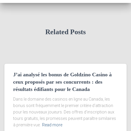
Related Posts
J’ai analysé les bonus de Goldzino Casino à
ceux proposés par ses concurrents : des
résultats édifiants pour le Canada
Dans le domaine des casinos en ligne au Canada, les
bonus sont fréquemment le premier critère d’attraction
pour les nouveaux joueurs. Des offres d’inscription aux
tours gratuits, les promesses peuvent paraître similaires
à première vue.
Read more