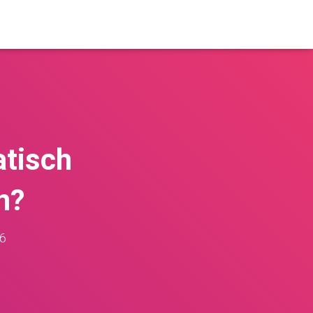
atisch
n?
26