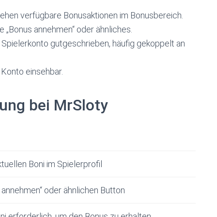
d sehen verfügbare Bonusaktionen im Bonusbereich.
he „Bonus annehmen“ oder ähnliches.
pielerkonto gutgeschrieben, häufig gekoppelt an
 Konto einsehbar.
ung bei MrSloty
tuellen Boni im Spielerprofil
s annehmen“ oder ähnlichen Button
i erforderlich, um den Bonus zu erhalten