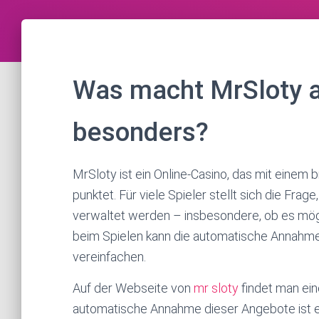
Was macht MrSloty a
besonders?
MrSloty ist ein Online-Casino, das mit einem 
punktet. Für viele Spieler stellt sich die Fr
verwaltet werden – insbesondere, ob es mög
beim Spielen kann die automatische Annahme
vereinfachen.
Auf der Webseite von
mr sloty
findet man ein
automatische Annahme dieser Angebote ist ein