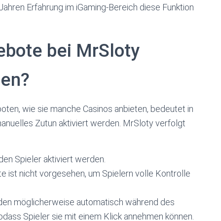
Jahren Erfahrung im iGaming-Bereich diese Funktion
bote bei MrSloty
men?
en, wie sie manche Casinos anbieten, bedeutet in
anuelles Zutun aktiviert werden. MrSloty verfolgt
den Spieler aktiviert werden.
ist nicht vorgesehen, um Spielern volle Kontrolle
rden möglicherweise automatisch während des
odass Spieler sie mit einem Klick annehmen können.