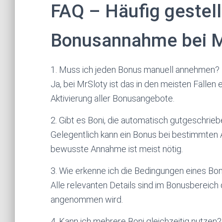
FAQ – Häufig gestell
Bonusannahme bei M
1. Muss ich jeden Bonus manuell annehmen?
Ja, bei MrSloty ist das in den meisten Fällen 
Aktivierung aller Bonusangebote.
2. Gibt es Boni, die automatisch gutgeschri
Gelegentlich kann ein Bonus bei bestimmten A
bewusste Annahme ist meist nötig.
3. Wie erkenne ich die Bedingungen eines Bo
Alle relevanten Details sind im Bonusbereich 
angenommen wird.
4. Kann ich mehrere Boni gleichzeitig nutzen?