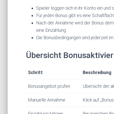
Spieler loggen sich in ihr Konto ein un
Für jeden Bonus gibt es eine Schaltfläc
Nach der Annahme wird der Bonus dem S
eine Einzahlung.
Die Bonusbedingungen sind jederzeit im
Übersicht Bonusaktivier
Schritt
Beschreibung
Bonusangebot prüfen
Übersicht der ak
Manuelle Annahme
Klick auf „Bonu
Einzahlung tätigen
Bei manchen Bon