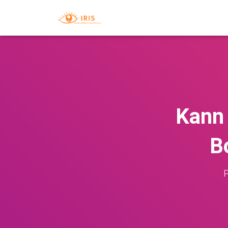
Kann 
B
P