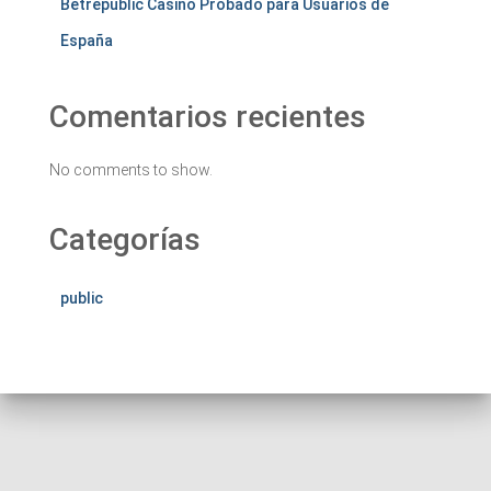
Betrepublic Casino Probado para Usuarios de
España
Comentarios recientes
No comments to show.
Categorías
public