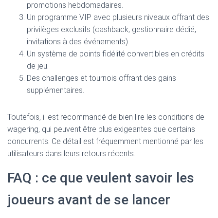
promotions hebdomadaires.
Un programme VIP avec plusieurs niveaux offrant des
privilèges exclusifs (cashback, gestionnaire dédié,
invitations à des événements).
Un système de points fidélité convertibles en crédits
de jeu.
Des challenges et tournois offrant des gains
supplémentaires.
Toutefois, il est recommandé de bien lire les conditions de
wagering, qui peuvent être plus exigeantes que certains
concurrents. Ce détail est fréquemment mentionné par les
utilisateurs dans leurs retours récents.
FAQ : ce que veulent savoir les
joueurs avant de se lancer