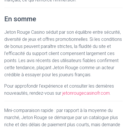
En somme
Jeton Rouge Casino séduit par son équilibre entre sécurité,
diversité de jeux et offres promotionnelles. Si les conditions
de bonus peuvent paraître strictes, la fluidité du site et
l’efficacité du support client compensent largement ces
points. Les avis récents des utilisateurs fiables confirment
cette tendance, plaçant Jeton Rouge comme un acteur
crédible à essayer pour les joueurs français.
Pour approfondir l’expérience et consulter les dernières
nouveautés, rendez-vous sur
jetonrougecasinofr.com
.
Mini-comparaison rapide : par rapport à la moyenne du
marché, Jeton Rouge se démarque par un catalogue plus
riche et des délais de paiement plus courts, mais demande