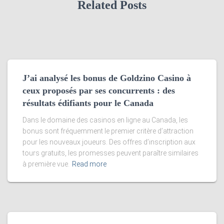
Related Posts
J’ai analysé les bonus de Goldzino Casino à
ceux proposés par ses concurrents : des
résultats édifiants pour le Canada
Dans le domaine des casinos en ligne au Canada, les
bonus sont fréquemment le premier critère d’attraction
pour les nouveaux joueurs. Des offres d’inscription aux
tours gratuits, les promesses peuvent paraître similaires
à première vue.
Read more