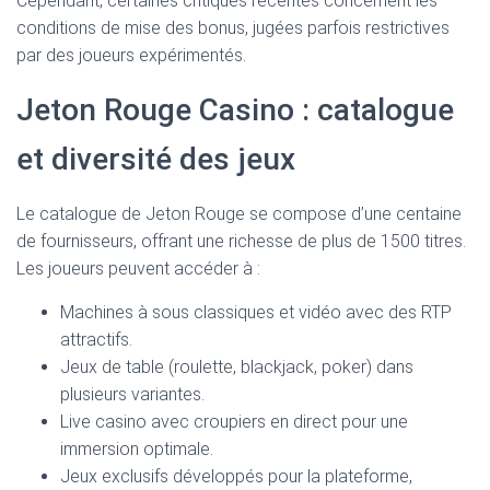
Cependant, certaines critiques récentes concernent les
conditions de mise des bonus, jugées parfois restrictives
par des joueurs expérimentés.
Jeton Rouge Casino : catalogue
et diversité des jeux
Le catalogue de Jeton Rouge se compose d’une centaine
de fournisseurs, offrant une richesse de plus de 1500 titres.
Les joueurs peuvent accéder à :
Machines à sous classiques et vidéo avec des RTP
attractifs.
Jeux de table (roulette, blackjack, poker) dans
plusieurs variantes.
Live casino avec croupiers en direct pour une
immersion optimale.
Jeux exclusifs développés pour la plateforme,