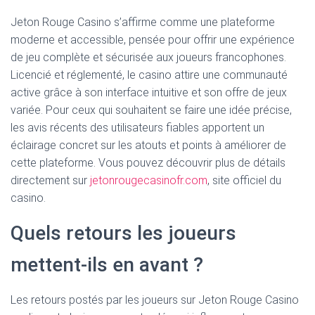
Jeton Rouge Casino s’affirme comme une plateforme
moderne et accessible, pensée pour offrir une expérience
de jeu complète et sécurisée aux joueurs francophones.
Licencié et réglementé, le casino attire une communauté
active grâce à son interface intuitive et son offre de jeux
variée. Pour ceux qui souhaitent se faire une idée précise,
les avis récents des utilisateurs fiables apportent un
éclairage concret sur les atouts et points à améliorer de
cette plateforme. Vous pouvez découvrir plus de détails
directement sur
jetonrougecasinofr.com
, site officiel du
casino.
Quels retours les joueurs
mettent-ils en avant ?
Les retours postés par les joueurs sur Jeton Rouge Casino