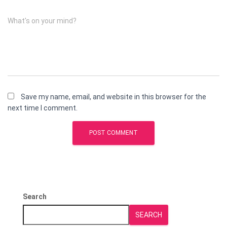
What's on your mind?
Save my name, email, and website in this browser for the
next time I comment.
Search
SEARCH