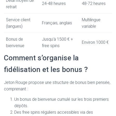
Délai moyen de
24-48 heures
48-72 heures
retrait
Service client
Multilingue
Français, anglais
(langues)
variable
Bonus de
Jusqu’à 1500 € +
Environ 1000 €
bienvenue
free spins
Comment s’organise la
fidélisation et les bonus ?
Jeton Rouge propose une structure de bonus bien pensée,
comprenant :
Un bonus de bienvenue cumulé sur les trois premiers
dépôts.
Des free spins réguliers accessibles via des