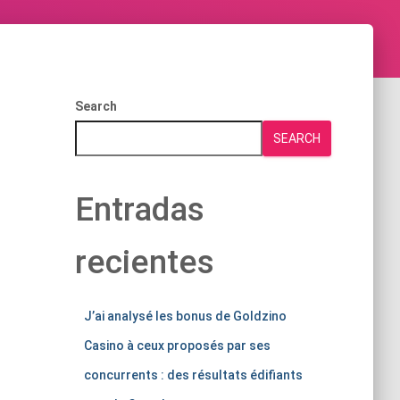
Search
SEARCH
Entradas
recientes
J’ai analysé les bonus de Goldzino
Casino à ceux proposés par ses
concurrents : des résultats édifiants