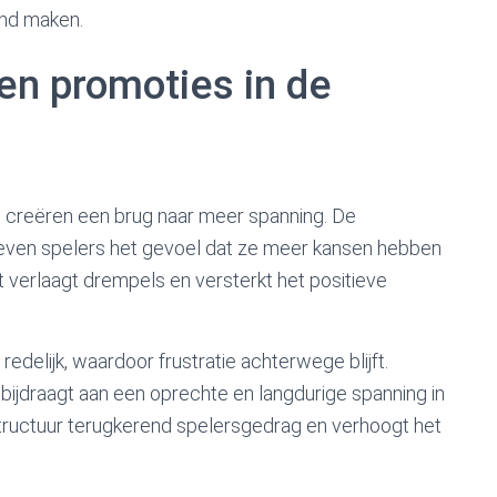
end maken.
en promoties in de
e creëren een brug naar meer spanning. De
even spelers het gevoel dat ze meer kansen hebben
it verlaagt drempels en versterkt het positieve
redelijk, waardoor frustratie achterwege blijft.
 bijdraagt aan een oprechte en langdurige spanning in
sstructuur terugkerend spelersgedrag en verhoogt het