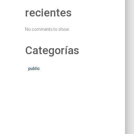
recientes
No comments to show.
Categorías
public