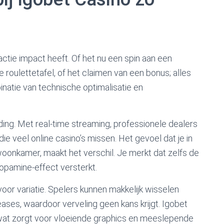
actie impact heeft. Of het nu een spin aan een
roulettetafel, of het claimen van een bonus; alles
inatie van technische optimalisatie en
ing. Met real-time streaming, professionele dealers
ie veel online casino’s missen. Het gevoel dat je in
 woonkamer, maakt het verschil. Je merkt dat zelfs de
dopamine-effect versterkt.
oor variatie. Spelers kunnen makkelijk wisselen
ases, waardoor verveling geen kans krijgt. Igobet
at zorgt voor vloeiende graphics en meeslepende