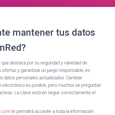
nte mantener tus datos
onRed?
 que destaca por su seguridad y variedad de
ofertas y garantizar un juego responsable, es
s datos personales actualizados. Cambiar
 electrónico es posible, pero muchos se preguntan
ctivas. La clave está en seguir correctamente el
s.com
te permitirá acceder a toda la información