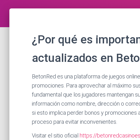
¿Por qué es importa
actualizados en Bet
BetonRed es una plataforma de juegos online
promociones. Para aprovechar al máximo sus 
fundamental que los jugadores mantengan su
información como nombre, dirección o correo
si esto implica perder bonos y promociones a
proceso para evitar inconvenientes.
Visitar el sitio oficial
https://betonredcasinoe