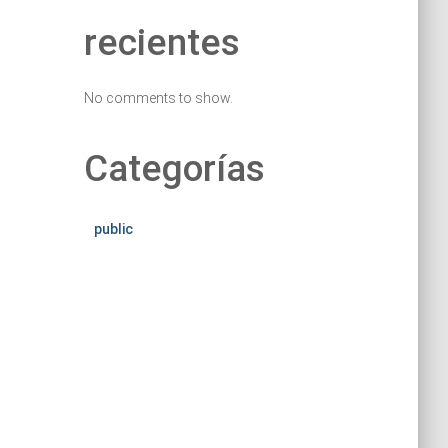
recientes
No comments to show.
Categorías
public