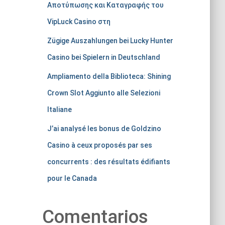
Αποτύπωσης και Καταγραφής του
VipLuck Casino στη
Zügige Auszahlungen bei Lucky Hunter
Casino bei Spielern in Deutschland
Ampliamento della Biblioteca: Shining
Crown Slot Aggiunto alle Selezioni
Italiane
J’ai analysé les bonus de Goldzino
Casino à ceux proposés par ses
concurrents : des résultats édifiants
pour le Canada
Comentarios