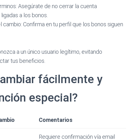
rminos: Asegúrate de no cerrar la cuenta
ligadas a los bonos.
l cambio: Confirma en tu perfil que los bonos siguen
ozca a un único usuario legítimo, evitando
tar tus beneficios.
ambiar fácilmente y
nción especial?
cambio
Comentarios
Requiere confirmación vía email