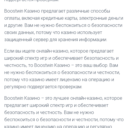
Boostwin Казино предлагает различные способы
оплаты, включая кредитные карты, электронные деньги
и другие. Вам не нужно беспокоиться о безопасности
своих данных, потому что казино использует
защищенный сервер для хранения информации.
Если вы ищете онлайн-казино, которое предлагает
широкий спектр игр и обеспечивает безопасность и
честность, то Boostwin Казино – это ваш выбор. Вам
не нужно беспокоиться о безопасности и честности,
потому что казино имеет лицензию на операцию и
регулярно подвергается проверкам.
Boostwin Казино – это лучшее онлайн-казино, которое
предлагает широкий спектр игр и обеспечивает
безопасность и честность. Вам не нужно
беспокоиться о безопасности и честности, потому что
казино имеет лицензию на операцию и регулярно