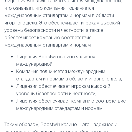
Лицензия Boostwin казино является международной,
что означает, что компания подчиняется
международным стандартам и нормам в области
игорного дела. Это обеспечивает игрокам высокий
уровень безопасности и честности, а также
обеспечивает компанию соответствие
международным стандартам и нормам.
Лицензия Boostwin казино является
международной;
Компания подчиняется международным
стандартам и нормам в области игорного дела;
Лицензия обеспечивает игрокам высокий
уровень безопасности и честности;
Лицензия обеспечивает компанию соответствие
международным стандартам и нормам.
Таким образом, Boostwin казино – это надежное и
честное онлайн-казино, которое обеспечивает