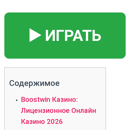
▶️ ИГРАТЬ
Содержимое
Boostwin Казино:
Лицензионное Онлайн
Казино 2026