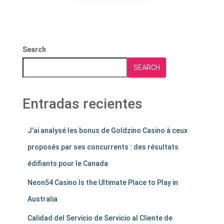
Search
SEARCH
Entradas recientes
J’ai analysé les bonus de Goldzino Casino à ceux
proposés par ses concurrents : des résultats
édifiants pour le Canada
Neon54 Casino Is the Ultimate Place to Play in
Australia
Calidad del Servicio de Servicio al Cliente de