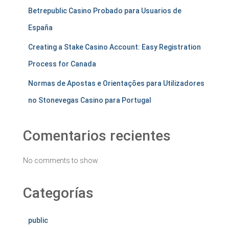
Betrepublic Casino Probado para Usuarios de
España
Creating a Stake Casino Account: Easy Registration
Process for Canada
Normas de Apostas e Orientações para Utilizadores
no Stonevegas Casino para Portugal
Comentarios recientes
No comments to show.
Categorías
public