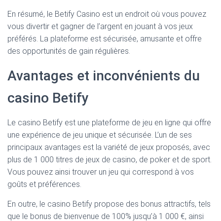
En résumé, le Betify Casino est un endroit où vous pouvez
vous divertir et gagner de l’argent en jouant à vos jeux
préférés. La plateforme est sécurisée, amusante et offre
des opportunités de gain régulières.
Avantages et inconvénients du
casino Betify
Le casino Betify est une plateforme de jeu en ligne qui offre
une expérience de jeu unique et sécurisée. L’un de ses
principaux avantages est la variété de jeux proposés, avec
plus de 1 000 titres de jeux de casino, de poker et de sport.
Vous pouvez ainsi trouver un jeu qui correspond à vos
goûts et préférences.
En outre, le casino Betify propose des bonus attractifs, tels
que le bonus de bienvenue de 100% jusqu’à 1 000 €, ainsi