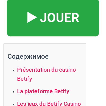
▶️ JOUER
Содержимое
Présentation du casino
Betify
La plateforme Betify
Les jeux du Betify Casino