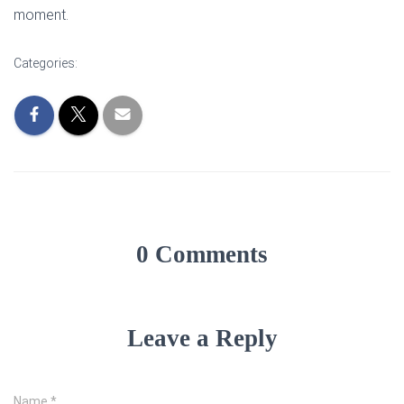
moment.
Categories:
0 Comments
Leave a Reply
Name
*