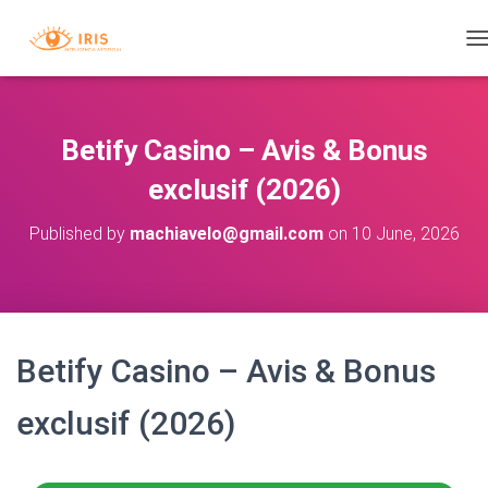
T
O
G
G
L
Betify Casino – Avis & Bonus
E
N
exclusif (2026)
A
V
Published by
machiavelo@gmail.com
on
10 June, 2026
I
G
A
T
I
O
Betify Casino – Avis & Bonus
N
exclusif (2026)