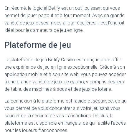
En résumé, le logiciel Betify est un outil puissant qui vous
permet de jouer partout et à tout moment. Avec sa grande
variété de jeux et ses mises à jour régulières, il est l’endroit
idéal pour les amateurs de jeu en ligne.
Plateforme de jeu
La plateforme de jeu Betify Casino est conçue pour offrir
une expérience de jeu en ligne exceptionnelle. Grâce à son
application mobile et à son site web, vous pouvez accéder
à une grande variété de jeux de casino, y compris des jeux
de table, des machines à sous et des jeux de loterie.
La connexion à la plateforme est rapide et sécurisée, ce qui
vous permet de vous concentrer sur votre jeu sans vous
soucier de la sécurité de vos transactions. De plus, la
plateforme est disponible en français, ce qui facilite l’accès
pour les joueurs francophones.