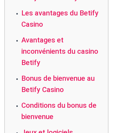
Les avantages du Betify
Casino
Avantages et
inconvénients du casino
Betify
Bonus de bienvenue au
Betify Casino
Conditions du bonus de
bienvenue
Jeux et logiciels