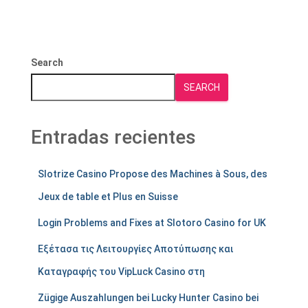
Search
SEARCH
Entradas recientes
Slotrize Casino Propose des Machines à Sous, des
Jeux de table et Plus en Suisse
Login Problems and Fixes at Slotoro Casino for UK
Εξέτασα τις Λειτουργίες Αποτύπωσης και
Καταγραφής του VipLuck Casino στη
Zügige Auszahlungen bei Lucky Hunter Casino bei