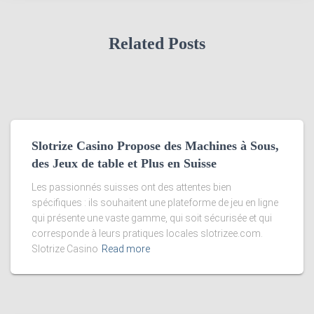
Related Posts
Slotrize Casino Propose des Machines à Sous,
des Jeux de table et Plus en Suisse
Les passionnés suisses ont des attentes bien
spécifiques : ils souhaitent une plateforme de jeu en ligne
qui présente une vaste gamme, qui soit sécurisée et qui
corresponde à leurs pratiques locales slotrizee.com.
Slotrize Casino
Read more