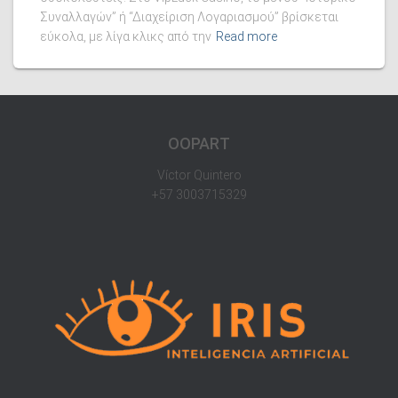
Συναλλαγών” ή “Διαχείριση Λογαριασμού” βρίσκεται
εύκολα, με λίγα κλικς από την
Read more
OOPART
Víctor Quintero
+57 3003715329