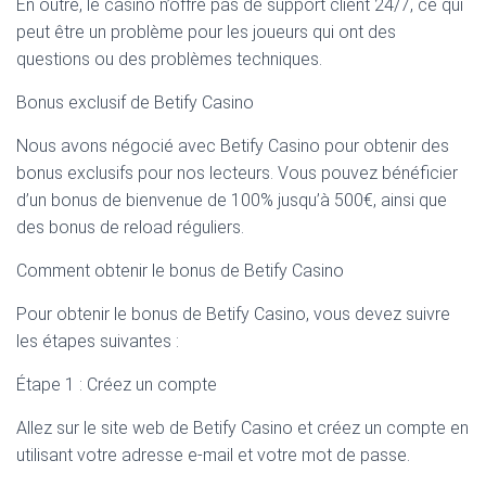
En outre, le casino n’offre pas de support client 24/7, ce qui
peut être un problème pour les joueurs qui ont des
questions ou des problèmes techniques.
Bonus exclusif de Betify Casino
Nous avons négocié avec Betify Casino pour obtenir des
bonus exclusifs pour nos lecteurs. Vous pouvez bénéficier
d’un bonus de bienvenue de 100% jusqu’à 500€, ainsi que
des bonus de reload réguliers.
Comment obtenir le bonus de Betify Casino
Pour obtenir le bonus de Betify Casino, vous devez suivre
les étapes suivantes :
Étape 1 : Créez un compte
Allez sur le site web de Betify Casino et créez un compte en
utilisant votre adresse e-mail et votre mot de passe.