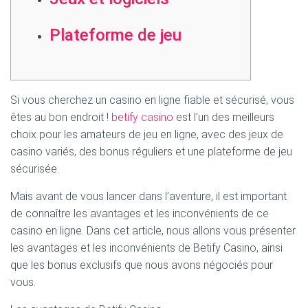
Plateforme de jeu
Si vous cherchez un casino en ligne fiable et sécurisé, vous
êtes au bon endroit !
betify casino
est l’un des meilleurs
choix pour les amateurs de jeu en ligne, avec des jeux de
casino variés, des bonus réguliers et une plateforme de jeu
sécurisée.
Mais avant de vous lancer dans l’aventure, il est important
de connaître les avantages et les inconvénients de ce
casino en ligne. Dans cet article, nous allons vous présenter
les avantages et les inconvénients de Betify Casino, ainsi
que les bonus exclusifs que nous avons négociés pour
vous.