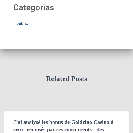
Categorías
public
Related Posts
J’ai analysé les bonus de Goldzino Casino à
ceux proposés par ses concurrents : des