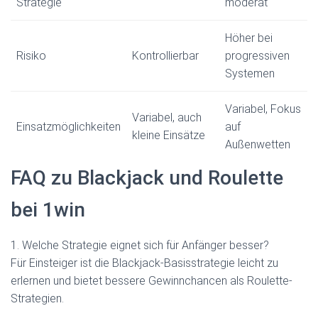
Strategie
moderat
Höher bei
Risiko
Kontrollierbar
progressiven
Systemen
Variabel, Fokus
Variabel, auch
Einsatzmöglichkeiten
auf
kleine Einsätze
Außenwetten
FAQ zu Blackjack und Roulette
bei 1win
1. Welche Strategie eignet sich für Anfänger besser?
Für Einsteiger ist die Blackjack-Basisstrategie leicht zu
erlernen und bietet bessere Gewinnchancen als Roulette-
Strategien.