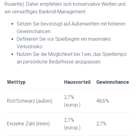
Roulette). Daher empfehlen sich konservative Wetten und
ein vernünftiges Bankroll-Management.
Setzen Sie bevorzugt auf Außenwetten mit höheren
Gewinnchancen.
Definieren Sie vor Spielbeginn ein maximales
Verlustrisiko.
Nutzen Sie die Möglichkeit bei 1win, das Spieltempo
an persönliche Bedürfnisse anzupassen.
Wetttyp
Hausvorteil
Gewinnchance
2,7%
Rot/Schwarz (außen)
48,6%
(europ.)
2,7%
Einzelne Zahl (innen)
2,7%
(europ.)