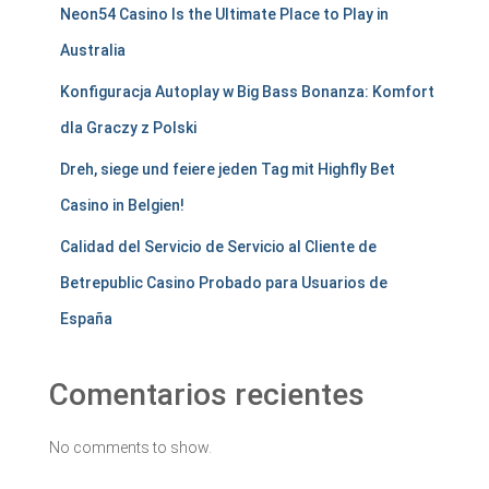
Neon54 Casino Is the Ultimate Place to Play in
Australia
Konfiguracja Autoplay w Big Bass Bonanza: Komfort
dla Graczy z Polski
Dreh, siege und feiere jeden Tag mit Highfly Bet
Casino in Belgien!
Calidad del Servicio de Servicio al Cliente de
Betrepublic Casino Probado para Usuarios de
España
Comentarios recientes
No comments to show.