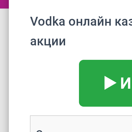
Vodka онлайн ка
акции
▶️ 