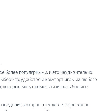
се более популярными, и это неудивительно.
ыбор игр, удобство и комфорт игры из любого
и, которые могут помочь выиграть больше
 заведения, которое предлагает игрокам не