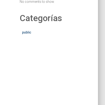
No comments to show.
Categorías
public