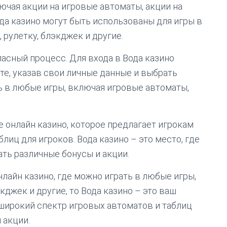
ючая акции на игровые автоматы, акции на
ода казино могут быть использованы для игры в
рулетку, блэкджек и другие.
пасный процесс. Для входа в Вода казино
те, указав свои личные данные и выбрать
ь в любые игры, включая игровые автоматы,
е онлайн казино, которое предлагает игрокам
лиц для игроков. Вода казино – это место, где
ать различные бонусы и акции.
лайн казино, где можно играть в любые игры,
кджек и другие, то Вода казино – это ваш
 широкий спектр игровых автоматов и таблиц
 акции.