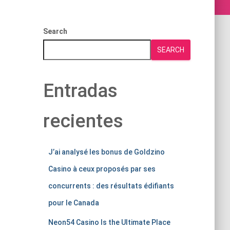
Search
SEARCH
Entradas
recientes
J’ai analysé les bonus de Goldzino
Casino à ceux proposés par ses
concurrents : des résultats édifiants
pour le Canada
Neon54 Casino Is the Ultimate Place