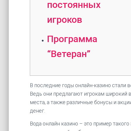
постоянных
игроков
Программа
“Ветеран”
В последние годы онлайн-казино стали в
Ведь они предлагают игрокам широкий в
места, а также различные бонусы и акци
денег.
Вода онлайн казино – это пример такого