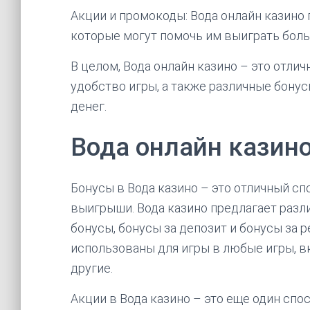
Акции и промокоды: Вода онлайн казино
которые могут помочь им выиграть боль
В целом, Вода онлайн казино – это отли
удобство игры, а также различные бонус
денег.
Вода онлайн казино
Бонусы в Вода казино – это отличный сп
выигрыши. Вода казино предлагает разл
бонусы, бонусы за депозит и бонусы за 
использованы для игры в любые игры, в
другие.
Акции в Вода казино – это еще один сп