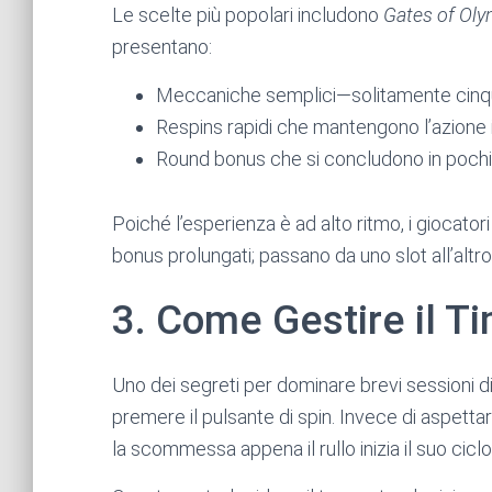
Le scelte più popolari includono
Gates of Ol
presentano:
Meccaniche semplici—solitamente cinque
Respins rapidi che mantengono l’azione
Round bonus che si concludono in pochi 
Poiché l’esperienza è ad alto ritmo, i giocat
bonus prolungati; passano da uno slot all’alt
3. Come Gestire il Ti
Uno dei segreti per dominare brevi sessioni di
premere il pulsante di spin. Invece di aspettare
la scommessa appena il rullo inizia il suo ciclo