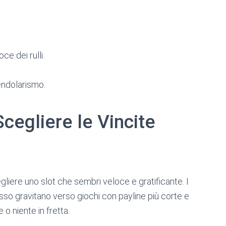
e dei rulli.
.
endolarismo.
Scegliere le Vincite
cegliere uno slot che sembri veloce e gratificante. I
sso gravitano verso giochi con payline più corte e
 o niente in fretta.