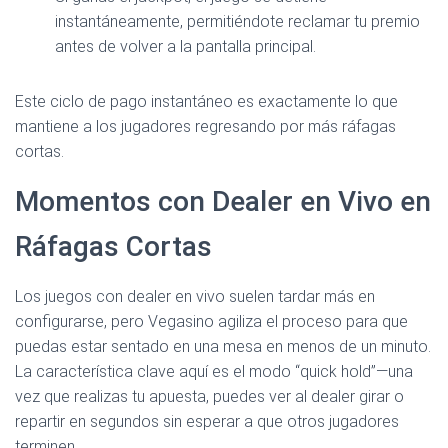
instantáneamente, permitiéndote reclamar tu premio
antes de volver a la pantalla principal.
Este ciclo de pago instantáneo es exactamente lo que
mantiene a los jugadores regresando por más ráfagas
cortas.
Momentos con Dealer en Vivo en
Ráfagas Cortas
Los juegos con dealer en vivo suelen tardar más en
configurarse, pero Vegasino agiliza el proceso para que
puedas estar sentado en una mesa en menos de un minuto.
La característica clave aquí es el modo “quick hold”—una
vez que realizas tu apuesta, puedes ver al dealer girar o
repartir en segundos sin esperar a que otros jugadores
terminen.