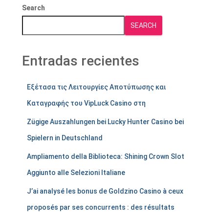
Search
SEARCH
Entradas recientes
Εξέτασα τις Λειτουργίες Αποτύπωσης και
Καταγραφής του VipLuck Casino στη
Zügige Auszahlungen bei Lucky Hunter Casino bei
Spielern in Deutschland
Ampliamento della Biblioteca: Shining Crown Slot
Aggiunto alle Selezioni Italiane
J’ai analysé les bonus de Goldzino Casino à ceux
proposés par ses concurrents : des résultats