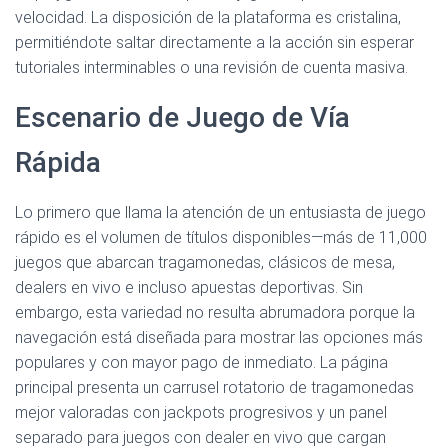
velocidad. La disposición de la plataforma es cristalina,
permitiéndote saltar directamente a la acción sin esperar
tutoriales interminables o una revisión de cuenta masiva.
Escenario de Juego de Vía
Rápida
Lo primero que llama la atención de un entusiasta de juego
rápido es el volumen de títulos disponibles—más de 11,000
juegos que abarcan tragamonedas, clásicos de mesa,
dealers en vivo e incluso apuestas deportivas. Sin
embargo, esta variedad no resulta abrumadora porque la
navegación está diseñada para mostrar las opciones más
populares y con mayor pago de inmediato. La página
principal presenta un carrusel rotatorio de tragamonedas
mejor valoradas con jackpots progresivos y un panel
separado para juegos con dealer en vivo que cargan