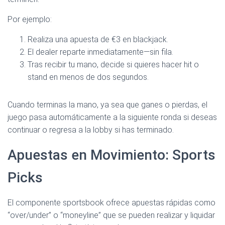
Por ejemplo:
Realiza una apuesta de €3 en blackjack.
El dealer reparte inmediatamente—sin fila.
Tras recibir tu mano, decide si quieres hacer hit o
stand en menos de dos segundos.
Cuando terminas la mano, ya sea que ganes o pierdas, el
juego pasa automáticamente a la siguiente ronda si deseas
continuar o regresa a la lobby si has terminado.
Apuestas en Movimiento: Sports
Picks
El componente sportsbook ofrece apuestas rápidas como
“over/under” o “moneyline” que se pueden realizar y liquidar