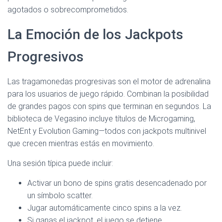
agotados o sobrecomprometidos.
La Emoción de los Jackpots
Progresivos
Las tragamonedas progresivas son el motor de adrenalina
para los usuarios de juego rápido. Combinan la posibilidad
de grandes pagos con spins que terminan en segundos. La
biblioteca de Vegasino incluye títulos de Microgaming,
NetEnt y Evolution Gaming—todos con jackpots multinivel
que crecen mientras estás en movimiento.
Una sesión típica puede incluir:
Activar un bono de spins gratis desencadenado por
un símbolo scatter.
Jugar automáticamente cinco spins a la vez.
Si ganas el jackpot, el juego se detiene