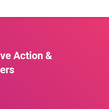
ive Action &
ers