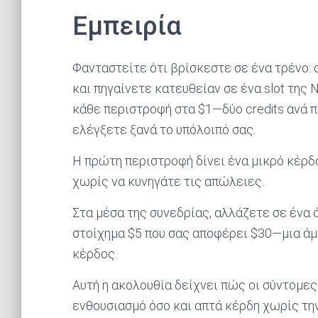
Εμπειρία
Φανταστείτε ότι βρίσκεστε σε ένα τρένο: 
και πηγαίνετε κατευθείαν σε ένα slot της N
κάθε περιστροφή στα $1—δύο credits ανά 
ελέγξετε ξανά το υπόλοιπό σας.
Η πρώτη περιστροφή δίνει ένα μικρό κέρδ
χωρίς να κυνηγάτε τις απώλειες.
Στα μέσα της συνεδρίας, αλλάζετε σε ένα ά
στοίχημα $5 που σας αποφέρει $30—μια άμε
κέρδος.
Αυτή η ακολουθία δείχνει πώς οι σύντομε
ενθουσιασμό όσο και απτά κέρδη χωρίς την