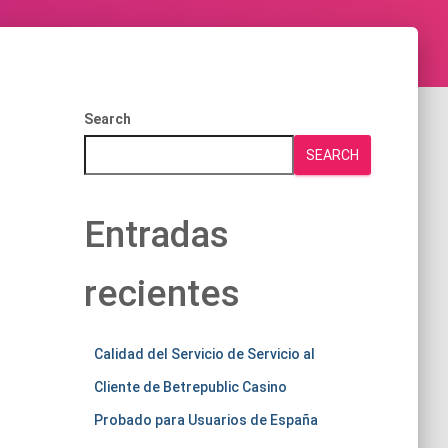
Search
SEARCH
Entradas
recientes
Calidad del Servicio de Servicio al
Cliente de Betrepublic Casino
Probado para Usuarios de España