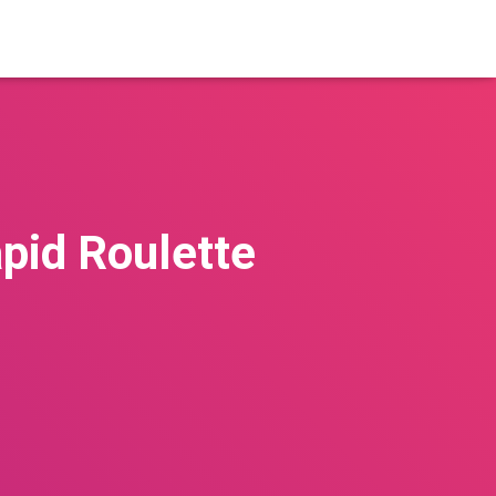
apid Roulette