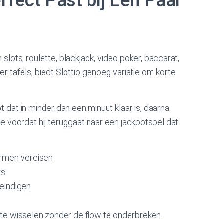
rfect Past bij Een Paar
lots, roulette, blackjack, video poker, baccarat,
er tafels, biedt Slottio genoeg variatie om korte
 dat in minder dan een minuut klaar is, daarna
e voordat hij teruggaat naar een jackpotspel dat
hermen vereisen
rs
 eindigen
te wisselen zonder de flow te onderbreken.