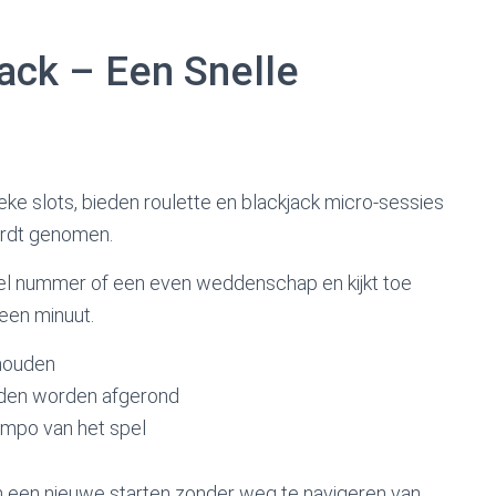
jack – Een Snelle
sieke slots, bieden roulette en blackjack micro‑sessies
ordt genomen.
nkel nummer of een even weddenschap en kijkt toe
 een minuut.
 houden
onden worden afgerond
tempo van het spel
n een nieuwe starten zonder weg te navigeren van