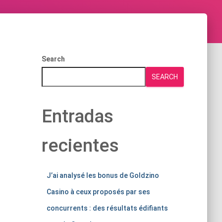
Search
SEARCH
Entradas
recientes
J’ai analysé les bonus de Goldzino
Casino à ceux proposés par ses
concurrents : des résultats édifiants