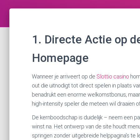
1. Directe Actie op d
Homepage
Wanneer je arriveert op de
Slottio casino
home
out die uitnodigt tot direct spelen in plaats
benadrukt een enorme welkomstbonus, maar h
high‑intensity speler die meteen wil draaien of
De kernboodschap is duidelijk – neem een paa
winst na. Het ontwerp van de site houdt menu’s
springen zonder uitgebreide helppagina’s te l