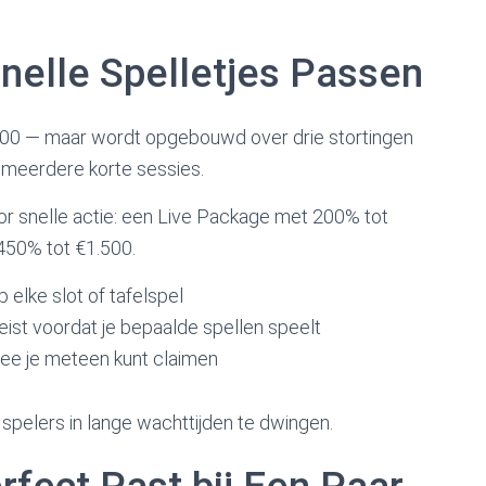
Snelle Spelletjes Passen
500 — maar wordt opgebouwd over drie stortingen
 meerdere korte sessies.
r snelle actie: een Live Package met 200% tot
450% tot €1.500.
 elke slot of tafelspel
ist voordat je bepaalde spellen speelt
ee je meteen kunt claimen
pelers in lange wachttijden te dwingen.