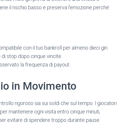
ene il rischio basso e preserva l’emozione perché
tibile con il tuo bankroll per almeno dieci giri.
e di stop dopo cinque vincite.
servato la frequenza di payout.
hio in Movimento
rollo rigoroso sia sui soldi che sul tempo. I giocatori
r mantenere ogni visita entro cinque minuti;
i per evitare di spendere troppo durante pause