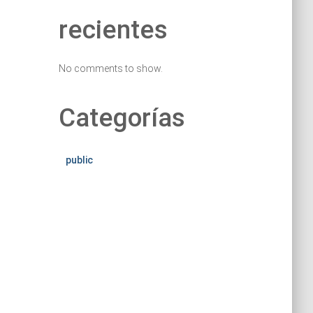
recientes
No comments to show.
Categorías
public