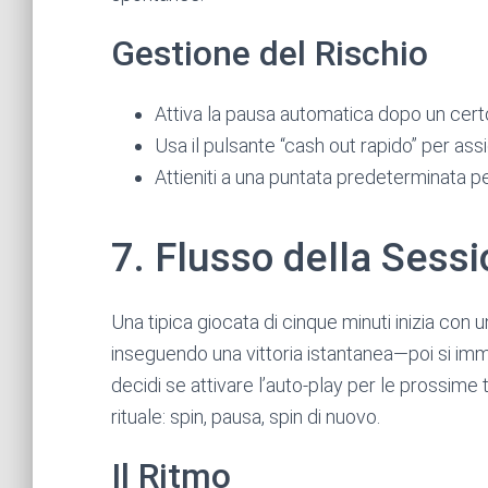
Gestione del Rischio
Attiva la pausa automatica dopo un cert
Usa il pulsante “cash out rapido” per assic
Attieniti a una puntata predeterminata p
7. Flusso della Sessi
Una tipica giocata di cinque minuti inizia con
inseguendo una vittoria istantanea—poi si im
decidi se attivare l’auto‑play per le prossime t
rituale: spin, pausa, spin di nuovo.
Il Ritmo