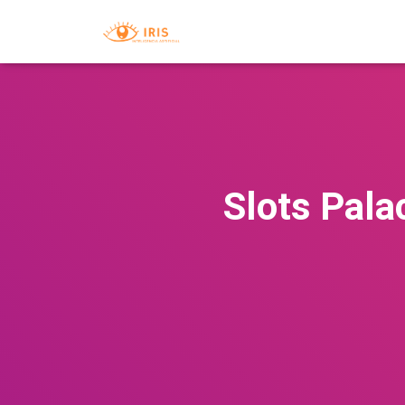
Slots Pala