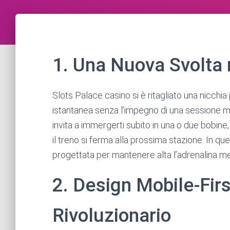
1. Una Nuova Svolta 
Slots Palace casino si è ritagliato una nicchi
istantanea senza l’impegno di una sessione mar
invita a immergerti subito in una o due bobine, 
il treno si ferma alla prossima stazione. In 
progettata per mantenere alta l’adrenalina me
2. Design Mobile‑Fi
Rivoluzionario