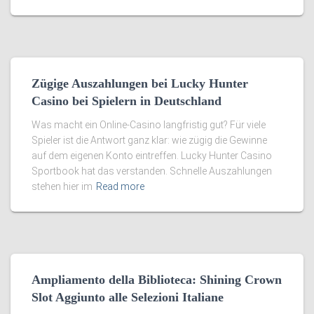
Zügige Auszahlungen bei Lucky Hunter
Casino bei Spielern in Deutschland
Was macht ein Online-Casino langfristig gut? Für viele
Spieler ist die Antwort ganz klar: wie zügig die Gewinne
auf dem eigenen Konto eintreffen. Lucky Hunter Casino
Sportbook hat das verstanden. Schnelle Auszahlungen
stehen hier im
Read more
Ampliamento della Biblioteca: Shining Crown
Slot Aggiunto alle Selezioni Italiane