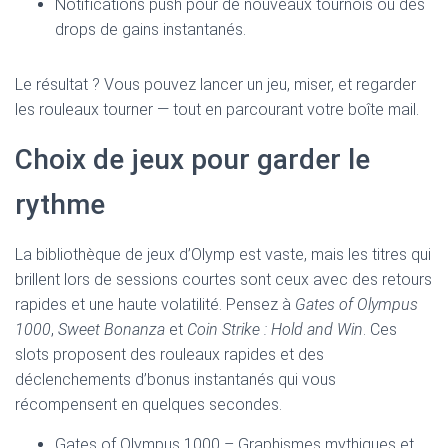
Notifications push pour de nouveaux tournois ou des
drops de gains instantanés.
Le résultat ? Vous pouvez lancer un jeu, miser, et regarder
les rouleaux tourner — tout en parcourant votre boîte mail.
Choix de jeux pour garder le
rythme
La bibliothèque de jeux d’Olymp est vaste, mais les titres qui
brillent lors de sessions courtes sont ceux avec des retours
rapides et une haute volatilité. Pensez à
Gates of Olympus
1000
,
Sweet Bonanza
et
Coin Strike : Hold and Win
. Ces
slots proposent des rouleaux rapides et des
déclenchements d’bonus instantanés qui vous
récompensent en quelques secondes.
Gates of Olympus 1000 – Graphismes mythiques et