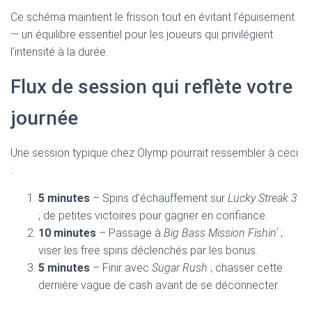
Ce schéma maintient le frisson tout en évitant l’épuisement
— un équilibre essentiel pour les joueurs qui privilégient
l’intensité à la durée.
Flux de session qui reflète votre
journée
Une session typique chez Olymp pourrait ressembler à ceci
:
5 minutes
– Spins d’échauffement sur
Lucky Streak 3
; de petites victoires pour gagner en confiance.
10 minutes
– Passage à
Big Bass Mission Fishin’
;
viser les free spins déclenchés par les bonus.
5 minutes
– Finir avec
Sugar Rush
; chasser cette
dernière vague de cash avant de se déconnecter.