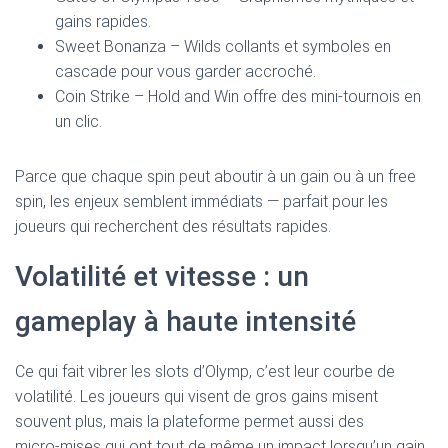
gains rapides.
Sweet Bonanza – Wilds collants et symboles en
cascade pour vous garder accroché.
Coin Strike – Hold and Win offre des mini‑tournois en
un clic.
Parce que chaque spin peut aboutir à un gain ou à un free
spin, les enjeux semblent immédiats — parfait pour les
joueurs qui recherchent des résultats rapides.
Volatilité et vitesse : un
gameplay à haute intensité
Ce qui fait vibrer les slots d’Olymp, c’est leur courbe de
volatilité. Les joueurs qui visent de gros gains misent
souvent plus, mais la plateforme permet aussi des
micro‑mises qui ont tout de même un impact lorsqu’un gain