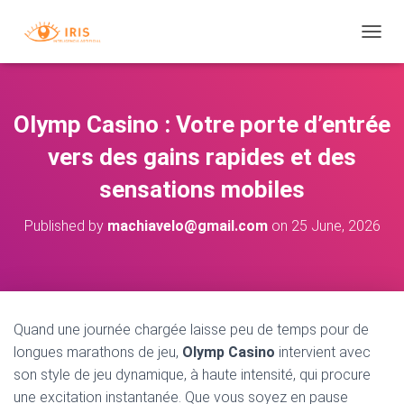
T
O
G
G
L
Olymp Casino : Votre porte d’entrée
E
N
vers des gains rapides et des
A
V
sensations mobiles
I
G
Published by
machiavelo@gmail.com
on
25 June, 2026
A
T
I
O
N
Quand une journée chargée laisse peu de temps pour de
longues marathons de jeu,
Olymp Casino
intervient avec
son style de jeu dynamique, à haute intensité, qui procure
une excitation instantanée. Que vous soyez en pause