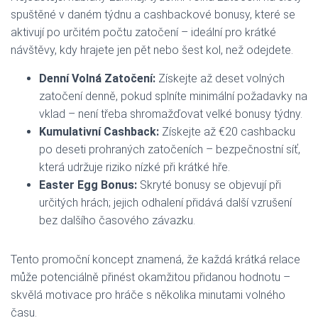
spuštěné v daném týdnu a cashbackové bonusy, které se
aktivují po určitém počtu zatočení – ideální pro krátké
návštěvy, kdy hrajete jen pět nebo šest kol, než odejdete.
Denní Volná Zatočení:
Získejte až deset volných
zatočení denně, pokud splníte minimální požadavky na
vklad – není třeba shromažďovat velké bonusy týdny.
Kumulativní Cashback:
Získejte až €20 cashbacku
po deseti prohraných zatočeních – bezpečnostní síť,
která udržuje riziko nízké při krátké hře.
Easter Egg Bonus:
Skryté bonusy se objevují při
určitých hrách; jejich odhalení přidává další vzrušení
bez dalšího časového závazku.
Tento promoční koncept znamená, že každá krátká relace
může potenciálně přinést okamžitou přidanou hodnotu –
skvělá motivace pro hráče s několika minutami volného
času.