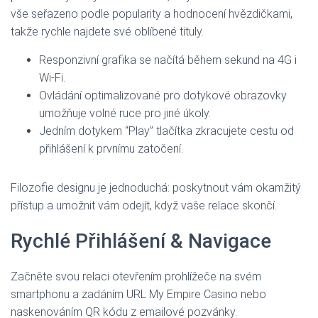
vše seřazeno podle popularity a hodnocení hvězdičkami,
takže rychle najdete své oblíbené tituly.
Responzivní grafika se načítá během sekund na 4G i
Wi‑Fi.
Ovládání optimalizované pro dotykové obrazovky
umožňuje volné ruce pro jiné úkoly.
Jedním dotykem “Play” tlačítka zkracujete cestu od
přihlášení k prvnímu zatočení.
Filozofie designu je jednoduchá: poskytnout vám okamžitý
přístup a umožnit vám odejít, když vaše relace skončí.
Rychlé Přihlášení & Navigace
Začněte svou relaci otevřením prohlížeče na svém
smartphonu a zadáním URL My Empire Casino nebo
naskenováním QR kódu z emailové pozvánky.