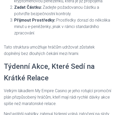
kryptoměnovou peněženku, která je již propojená.
Zadat Částku:
Zadejte požadovanou částku a
potvrďte bezpečnostní kontroly.
Přijmout Prostředky:
Prostředky dorazí do několika
minut u e‑peněženky; jinak v rámci standardního
zpracování.
Tato struktura umožňuje hráčům udržovat zůstatek
doplněný bez dlouhých čekání mezi hrami.
Týdenní Akce, Které Sedí na
Krátké Relace
Velkým lákadlem My Empire Casino je jeho rotující promoční
plán přizpůsobený hráčům, kteří mají rádi rychlé dávky akce
spíše než maratonské relace.
Nejčastější nabídky zahrnují týdenní volná zatočení na sloty