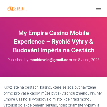
T
O
G
G
L
My Empire Casino Mobile
E
N
Experience – Rychlé Výhry &
A
V
Budování Impéria na Cestách
I
G
Published by
machiavelo@gmail.com
on
8 June, 2026
A
T
I
O
N
Když jste na cestách, kasino, které se zdá být navržené
přímo pro vaše kapsy, může být skutečnou změnou hry. My
Empire Casino si vybudovalo místo, kde hráči mohou
vstoupit do akce během sekund, honit okamžité výplaty a