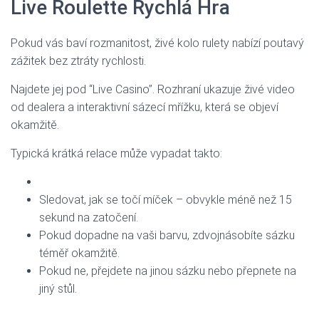
Live Roulette Rychlá Hra
Pokud vás baví rozmanitost, živé kolo rulety nabízí poutavý
zážitek bez ztráty rychlosti.
Najdete jej pod “Live Casino”. Rozhraní ukazuje živé video
od dealera a interaktivní sázecí mřížku, která se objeví
okamžitě.
Typická krátká relace může vypadat takto:
Sledovat, jak se točí míček – obvykle méně než 15
sekund na zatočení.
Pokud dopadne na vaši barvu, zdvojnásobíte sázku
téměř okamžitě.
Pokud ne, přejdete na jinou sázku nebo přepnete na
jiný stůl.