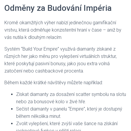
Odměny za Budování Impéria
Kromě okamžitých výher nabízí jedinečnou gamifikační
vrstvu, která odměňuje konzistentní hraní v čase – aniž by
vás nutila k dlouhým relacím.
Systém “Build Your Empire” využívá diamanty získané z
různých her jako měnu pro vylepšení virtuálních struktur,
které poskytují pasivní bonusy, jako jsou extra volná
zatočení nebo cashbackové procenta.
Během každé krátké návštěvy můžete například:
Získat diamanty za dosažení scatter symbolu na slotu
nebo za bonusové kolo v živé hře.
Sečíst diamanty v panelu “Empire”, který je dostupný
během několika minut.
Zvolit vylepšení, které zvýší vaše šance na získání
jackpotové funkce v příští relaci.