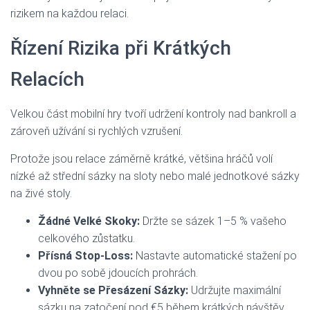
rizikem na každou relaci.
Řízení Rizika při Krátkých
Relacích
Velkou část mobilní hry tvoří udržení kontroly nad bankroll a
zároveň užívání si rychlých vzrušení.
Protože jsou relace záměrně krátké, většina hráčů volí
nízké až střední sázky na sloty nebo malé jednotkové sázky
na živé stoly.
Žádné Velké Skoky:
Držte se sázek 1–5 % vašeho
celkového zůstatku.
Přísná Stop-Loss:
Nastavte automatické stažení po
dvou po sobě jdoucích prohrách.
Vyhněte se Přesázení Sázky:
Udržujte maximální
sázku na zatočení pod €5 během krátkých návštěv.