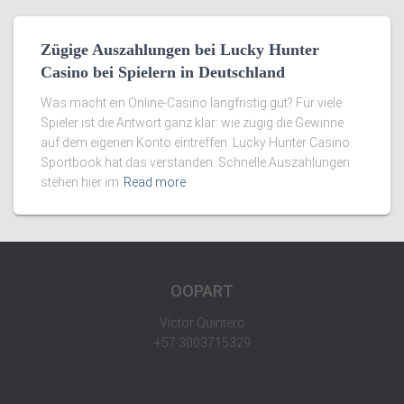
Zügige Auszahlungen bei Lucky Hunter
Casino bei Spielern in Deutschland
Was macht ein Online-Casino langfristig gut? Für viele
Spieler ist die Antwort ganz klar: wie zügig die Gewinne
auf dem eigenen Konto eintreffen. Lucky Hunter Casino
Sportbook hat das verstanden. Schnelle Auszahlungen
stehen hier im
Read more
OOPART
Víctor Quintero
+57 3003715329