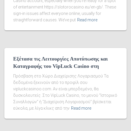
Casino account, especially when you’re ready for a spot
of entertainment https://slotorocasino.eu/en-gb/. These
sign-in issues affect everyone online, usually for
straightforward causes. We’ve put
Read more
Εξέτασα τις Λειτουργίες Αποτύπωσης και
Καταγραφής του VipLuck Casino στη
Πρόσβαση στο Χώρο Διαχείρισης Λογαριασμού Τα
δεδομένα ξεκινούν από το προφίλ σου
vipluckcasinoo.com. Αν είναι μπερδεμένο, θα
δυσκολευτείς. Στο VipLuck Casino, το μενού “Ιστορικό
Συναλλαγών” ή “Διαχείριση Λογαριασμού” βρίσκεται
εύκολα, με λίγα κλικς από την
Read more