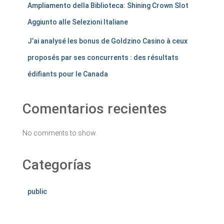
Ampliamento della Biblioteca: Shining Crown Slot
Aggiunto alle Selezioni Italiane
J’ai analysé les bonus de Goldzino Casino à ceux
proposés par ses concurrents : des résultats
édifiants pour le Canada
Comentarios recientes
No comments to show.
Categorías
public