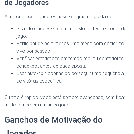
de Jogadores
A maioria dos jogadores nesse segmento gosta de:
Girando cinco vezes em uma slot antes de trocar de
jogo.
Participar de pelo menos uma mesa com dealer ao
vivo por sessão.
Verificar estatísticas em tempo real ou contadores
de jackpot antes de cada aposta.
Usar auto‑spin apenas ao perseguir uma sequência
de vitórias específica.
O ritmo é rápido: você está sempre avançando, sem ficar
muito tempo em um único jogo.
Ganchos de Motivação do
Jogador