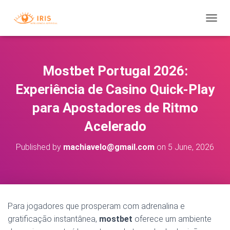
T
O
G
G
L
Mostbet Portugal 2026:
E
N
Experiência de Casino Quick‑Play
A
V
para Apostadores de Ritmo
I
Acelerado
G
A
T
Published by
machiavelo@gmail.com
on
5 June, 2026
I
O
N
Para jogadores que prosperam com adrenalina e
gratificação instantânea,
mostbet
oferece um ambiente