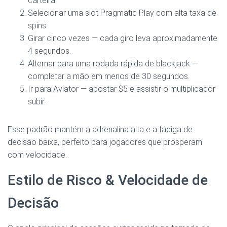
carteira.
Selecionar uma slot Pragmatic Play com alta taxa de
spins.
Girar cinco vezes — cada giro leva aproximadamente
4 segundos.
Alternar para uma rodada rápida de blackjack —
completar a mão em menos de 30 segundos.
Ir para Aviator — apostar $5 e assistir o multiplicador
subir.
Esse padrão mantém a adrenalina alta e a fadiga de
decisão baixa, perfeito para jogadores que prosperam
com velocidade.
Estilo de Risco & Velocidade de
Decisão