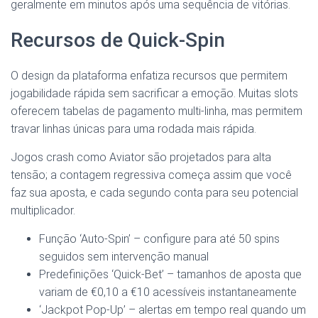
geralmente em minutos após uma sequência de vitórias.
Recursos de Quick‑Spin
O design da plataforma enfatiza recursos que permitem
jogabilidade rápida sem sacrificar a emoção. Muitas slots
oferecem tabelas de pagamento multi‑linha, mas permitem
travar linhas únicas para uma rodada mais rápida.
Jogos crash como Aviator são projetados para alta
tensão; a contagem regressiva começa assim que você
faz sua aposta, e cada segundo conta para seu potencial
multiplicador.
Função ‘Auto‑Spin’ – configure para até 50 spins
seguidos sem intervenção manual
Predefinições ‘Quick‑Bet’ – tamanhos de aposta que
variam de €0,10 a €10 acessíveis instantaneamente
‘Jackpot Pop‑Up’ – alertas em tempo real quando um