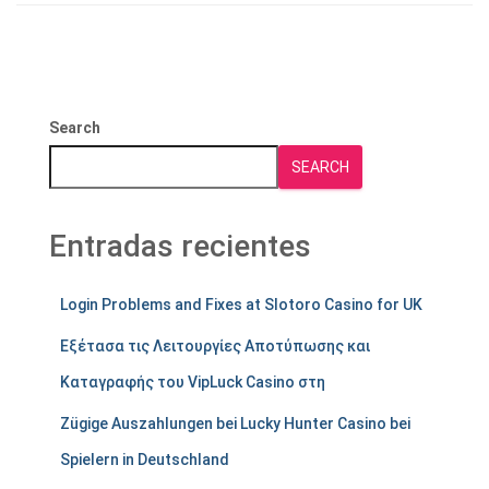
Search
SEARCH
Entradas recientes
Login Problems and Fixes at Slotoro Casino for UK
Εξέτασα τις Λειτουργίες Αποτύπωσης και
Καταγραφής του VipLuck Casino στη
Zügige Auszahlungen bei Lucky Hunter Casino bei
Spielern in Deutschland