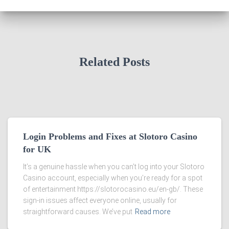
Related Posts
Login Problems and Fixes at Slotoro Casino
for UK
It’s a genuine hassle when you can’t log into your Slotoro
Casino account, especially when you’re ready for a spot
of entertainment https://slotorocasino.eu/en-gb/. These
sign-in issues affect everyone online, usually for
straightforward causes. We’ve put
Read more