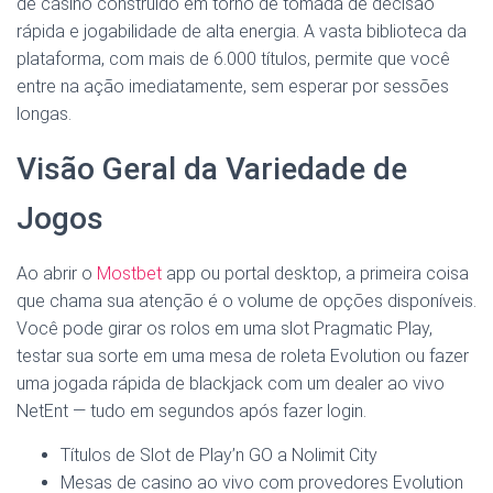
de casino construído em torno de tomada de decisão
rápida e jogabilidade de alta energia. A vasta biblioteca da
plataforma, com mais de 6.000 títulos, permite que você
entre na ação imediatamente, sem esperar por sessões
longas.
Visão Geral da Variedade de
Jogos
Ao abrir o
Mostbet
app ou portal desktop, a primeira coisa
que chama sua atenção é o volume de opções disponíveis.
Você pode girar os rolos em uma slot Pragmatic Play,
testar sua sorte em uma mesa de roleta Evolution ou fazer
uma jogada rápida de blackjack com um dealer ao vivo
NetEnt — tudo em segundos após fazer login.
Títulos de Slot de Play’n GO a Nolimit City
Mesas de casino ao vivo com provedores Evolution