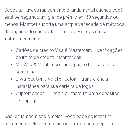
Depositar fundos rapidamente é fundamental quando você
está perseguindo um grande prêmio em 60 segundos ou
menos. Mostbet suporta uma ampla variedade de métodos
de pagamento que podem ser processados quase
instantaneamente.
Cartões de crédito Visa & Mastercard – verificações
de limite de crédito instantâneas
MB Way & Multibanco – integração bancária local
sem falhas
E‑wallets: Skrill, Neteller, Jeton – transferência
instantânea para sua carteira de jogos
Criptomoedas – Bitcoin e Ethereum para depósitos
relâmpago
Saques também são simples; você pode solicitar um
pagamento pelo mesmo método usado para depositar,