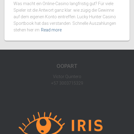
Was macht ein Online-Casino langfristig gut? Für viele
Spieler ist die Antwort ganz klar: wie zügig die Gewinne
auf dem eigenen Konto eintreffen. Lucky Hunter Casino
Sportbook hat das verstanden. Schnelle Auszahlungen
stehen hier im
Read more
OOPART
Víctor Quintero
+57 3003715329