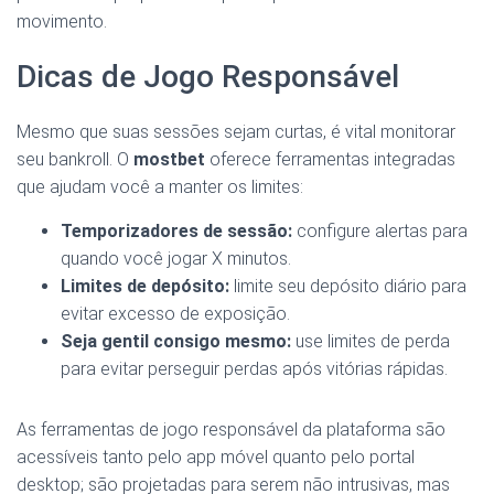
movimento.
Dicas de Jogo Responsável
Mesmo que suas sessões sejam curtas, é vital monitorar
seu bankroll. O
mostbet
oferece ferramentas integradas
que ajudam você a manter os limites:
Temporizadores de sessão:
configure alertas para
quando você jogar X minutos.
Limites de depósito:
limite seu depósito diário para
evitar excesso de exposição.
Seja gentil consigo mesmo:
use limites de perda
para evitar perseguir perdas após vitórias rápidas.
As ferramentas de jogo responsável da plataforma são
acessíveis tanto pelo app móvel quanto pelo portal
desktop; são projetadas para serem não intrusivas, mas