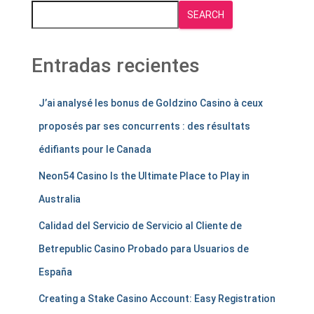
SEARCH
Entradas recientes
J’ai analysé les bonus de Goldzino Casino à ceux
proposés par ses concurrents : des résultats
édifiants pour le Canada
Neon54 Casino Is the Ultimate Place to Play in
Australia
Calidad del Servicio de Servicio al Cliente de
Betrepublic Casino Probado para Usuarios de
España
Creating a Stake Casino Account: Easy Registration