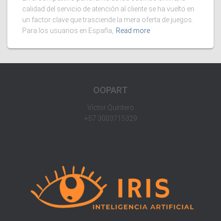
calidad del servicio de atención al cliente se ha vuelto en
un factor clave que trasciende la mera oferta de juegos.
Para los usuarios en España,
Read more
OOPART
Víctor Quintero
+57 3003715329