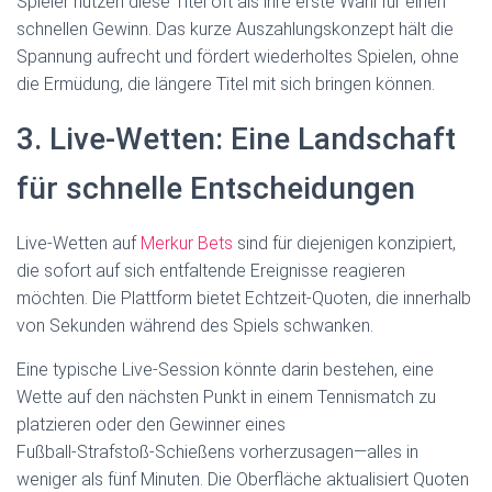
Spieler nutzen diese Titel oft als ihre erste Wahl für einen
schnellen Gewinn. Das kurze Auszahlungskonzept hält die
Spannung aufrecht und fördert wiederholtes Spielen, ohne
die Ermüdung, die längere Titel mit sich bringen können.
3. Live‑Wetten: Eine Landschaft
für schnelle Entscheidungen
Live‑Wetten auf
Merkur Bets
sind für diejenigen konzipiert,
die sofort auf sich entfaltende Ereignisse reagieren
möchten. Die Plattform bietet Echtzeit‑Quoten, die innerhalb
von Sekunden während des Spiels schwanken.
Eine typische Live‑Session könnte darin bestehen, eine
Wette auf den nächsten Punkt in einem Tennismatch zu
platzieren oder den Gewinner eines
Fußball‑Strafstoß‑Schießens vorherzusagen—alles in
weniger als fünf Minuten. Die Oberfläche aktualisiert Quoten