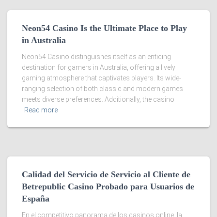
Neon54 Casino Is the Ultimate Place to Play
in Australia
Neon54 Casino distinguishes itself as an enticing
destination for gamers in Australia, offering a lively
gaming atmosphere that captivates players. Its wide-
ranging selection of both classic and modern games
meets diverse preferences. Additionally, the casino
Read more
Calidad del Servicio de Servicio al Cliente de
Betrepublic Casino Probado para Usuarios de
España
En el competitivo panorama de los casinos online, la