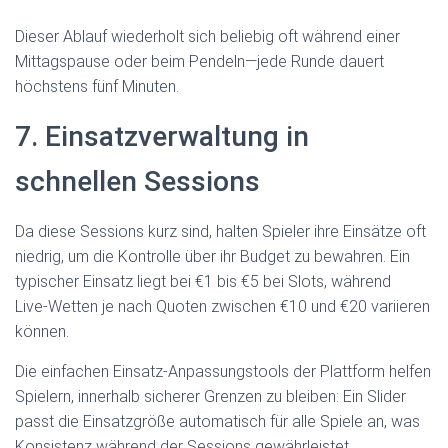
Dieser Ablauf wiederholt sich beliebig oft während einer
Mittagspause oder beim Pendeln—jede Runde dauert
höchstens fünf Minuten.
7. Einsatzverwaltung in
schnellen Sessions
Da diese Sessions kurz sind, halten Spieler ihre Einsätze oft
niedrig, um die Kontrolle über ihr Budget zu bewahren. Ein
typischer Einsatz liegt bei €1 bis €5 bei Slots, während
Live‑Wetten je nach Quoten zwischen €10 und €20 variieren
können.
Die einfachen Einsatz‑Anpassungstools der Plattform helfen
Spielern, innerhalb sicherer Grenzen zu bleiben: Ein Slider
passt die Einsatzgröße automatisch für alle Spiele an, was
Konsistenz während der Sessions gewährleistet.