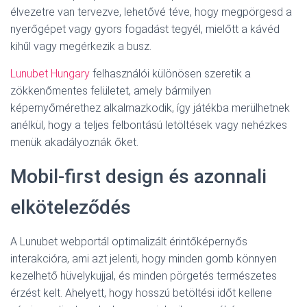
élvezetre van tervezve, lehetővé téve, hogy megpörgesd a
nyerőgépet vagy gyors fogadást tegyél, mielőtt a kávéd
kihűl vagy megérkezik a busz.
Lunubet Hungary
felhasználói különösen szeretik a
zökkenőmentes felületet, amely bármilyen
képernyőmérethez alkalmazkodik, így játékba merülhetnek
anélkül, hogy a teljes felbontású letöltések vagy nehézkes
menük akadályoznák őket.
Mobil-first design és azonnali
elköteleződés
A Lunubet webportál optimalizált érintőképernyős
interakcióra, ami azt jelenti, hogy minden gomb könnyen
kezelhető hüvelykujjal, és minden pörgetés természetes
érzést kelt. Ahelyett, hogy hosszú betöltési időt kellene