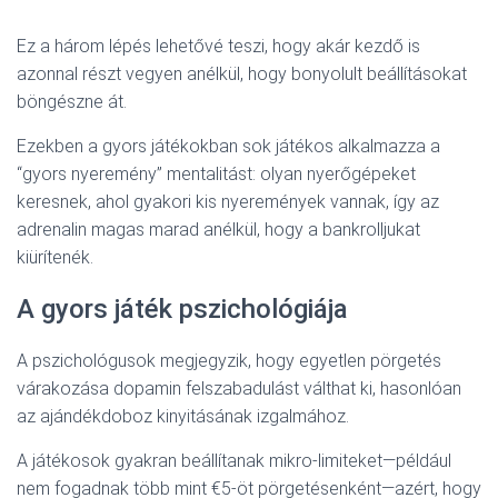
Ez a három lépés lehetővé teszi, hogy akár kezdő is
azonnal részt vegyen anélkül, hogy bonyolult beállításokat
böngészne át.
Ezekben a gyors játékokban sok játékos alkalmazza a
“gyors nyeremény” mentalitást: olyan nyerőgépeket
keresnek, ahol gyakori kis nyeremények vannak, így az
adrenalin magas marad anélkül, hogy a bankrolljukat
kiürítenék.
A gyors játék pszichológiája
A pszichológusok megjegyzik, hogy egyetlen pörgetés
várakozása dopamin felszabadulást válthat ki, hasonlóan
az ajándékdoboz kinyitásának izgalmához.
A játékosok gyakran beállítanak mikro‑limiteket—például
nem fogadnak több mint €5-öt pörgetésenként—azért, hogy