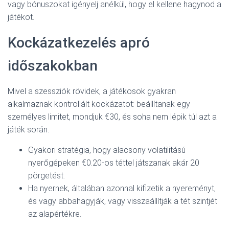
vagy bónuszokat igényelj anélkül, hogy el kellene hagynod a
játékot.
Kockázatkezelés apró
időszakokban
Mivel a szessziók rövidek, a játékosok gyakran
alkalmaznak kontrollált kockázatot: beállítanak egy
személyes limitet, mondjuk €30, és soha nem lépik túl azt a
játék során.
Gyakori stratégia, hogy alacsony volatilitású
nyerőgépeken €0.20-os téttel játszanak akár 20
pörgetést.
Ha nyernek, általában azonnal kifizetik a nyereményt,
és vagy abbahagyják, vagy visszaállítják a tét szintjét
az alapértékre.