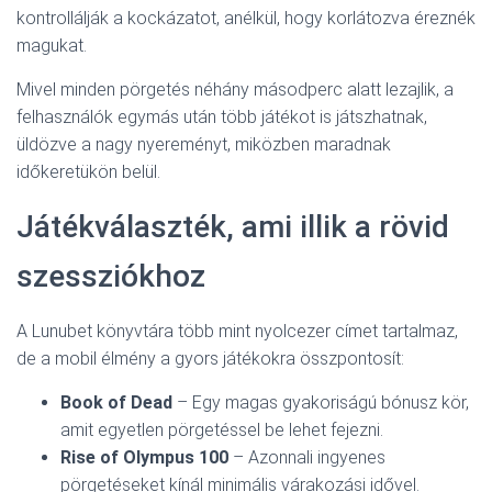
kontrollálják a kockázatot, anélkül, hogy korlátozva éreznék
magukat.
Mivel minden pörgetés néhány másodperc alatt lezajlik, a
felhasználók egymás után több játékot is játszhatnak,
üldözve a nagy nyereményt, miközben maradnak
időkeretükön belül.
Játékválaszték, ami illik a rövid
szessziókhoz
A Lunubet könyvtára több mint nyolcezer címet tartalmaz,
de a mobil élmény a gyors játékokra összpontosít:
Book of Dead
– Egy magas gyakoriságú bónusz kör,
amit egyetlen pörgetéssel be lehet fejezni.
Rise of Olympus 100
– Azonnali ingyenes
pörgetéseket kínál minimális várakozási idővel.