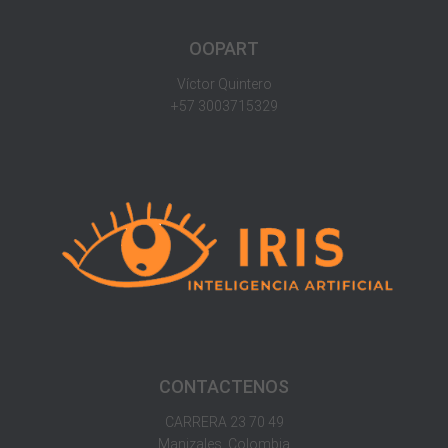
OOPART
Víctor Quintero
+57 3003715329
CONTACTENOS
CARRERA 23 70 49
Manizales, Colombia