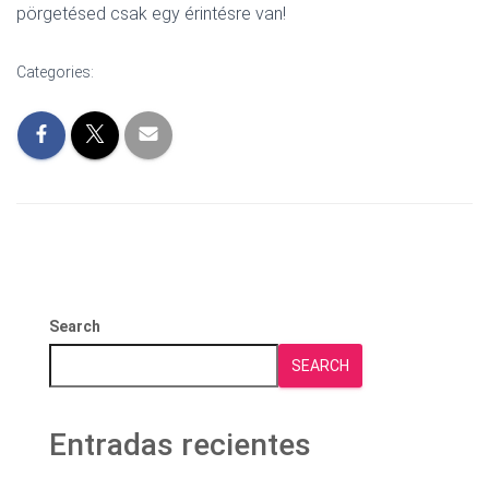
pörgetésed csak egy érintésre van!
Categories:
Search
SEARCH
Entradas recientes