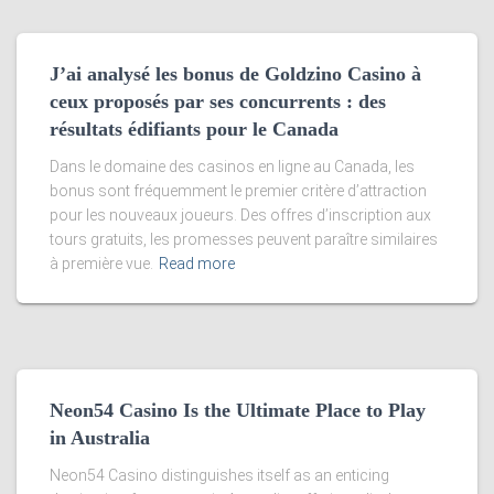
J’ai analysé les bonus de Goldzino Casino à
ceux proposés par ses concurrents : des
résultats édifiants pour le Canada
Dans le domaine des casinos en ligne au Canada, les
bonus sont fréquemment le premier critère d’attraction
pour les nouveaux joueurs. Des offres d’inscription aux
tours gratuits, les promesses peuvent paraître similaires
à première vue.
Read more
Neon54 Casino Is the Ultimate Place to Play
in Australia
Neon54 Casino distinguishes itself as an enticing