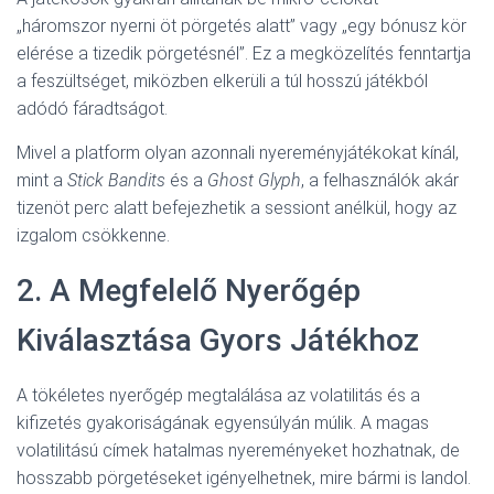
„háromszor nyerni öt pörgetés alatt” vagy „egy bónusz kör
elérése a tizedik pörgetésnél”. Ez a megközelítés fenntartja
a feszültséget, miközben elkerüli a túl hosszú játékból
adódó fáradtságot.
Mivel a platform olyan azonnali nyereményjátékokat kínál,
mint a
Stick Bandits
és a
Ghost Glyph
, a felhasználók akár
tizenöt perc alatt befejezhetik a sessiont anélkül, hogy az
izgalom csökkenne.
2. A Megfelelő Nyerőgép
Kiválasztása Gyors Játékhoz
A tökéletes nyerőgép megtalálása az volatilitás és a
kifizetés gyakoriságának egyensúlyán múlik. A magas
volatilitású címek hatalmas nyereményeket hozhatnak, de
hosszabb pörgetéseket igényelhetnek, mire bármi is landol.