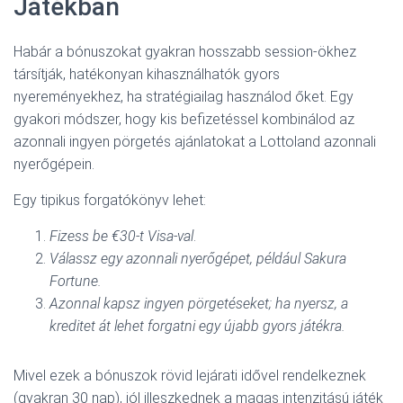
Játékban
Habár a bónuszokat gyakran hosszabb session-ökhez
társítják, hatékonyan kihasználhatók gyors
nyereményekhez, ha stratégiailag használod őket. Egy
gyakori módszer, hogy kis befizetéssel kombinálod az
azonnali ingyen pörgetés ajánlatokat a Lottoland azonnali
nyerőgépein.
Egy tipikus forgatókönyv lehet:
Fizess be €30-t Visa-val
.
Válassz egy azonnali nyerőgépet, például
Sakura
Fortune
.
Azonnal kapsz ingyen pörgetéseket; ha nyersz, a
kreditet át lehet forgatni egy újabb gyors játékra.
Mivel ezek a bónuszok rövid lejárati idővel rendelkeznek
(gyakran 30 nap), jól illeszkednek a magas intenzitású játék