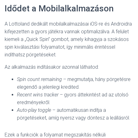
Idődet a Mobilalkalmazáson
A Lottoland dedikált mobilalkalmazásai iOS-re és Androidra
kifejezetten a gyors játékra vannak optimalizálva. A felület
kiemeli a „Quick Spin” gombot, amely kihagyja a szokásos
spin kiválasztási folyamatot, így minimális érintéssel
indíthatsz pörgetéseket.
Az alkalmazás indításakor azonnal láthatod:
Spin count remaining
– megmutatja, hány pörgetésre
elegendő a jelenlegi kredited.
Recent wins tracker
– gyors áttekintést ad az utolsó
eredményekről.
Auto‑play toggle
– automatikusan indítja a
pörgetéseket, amíg nyersz vagy döntesz a leállásról.
Ezek a funkciók a folyamat megszakítás nélküli