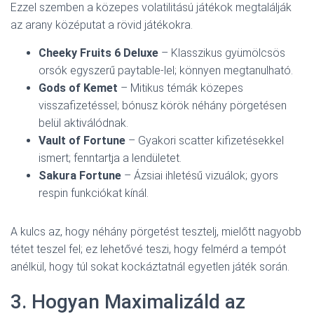
Ezzel szemben a közepes volatilitású játékok megtalálják
az arany középutat a rövid játékokra.
Cheeky Fruits 6 Deluxe
– Klasszikus gyümölcsös
orsók egyszerű paytable-lel; könnyen megtanulható.
Gods of Kemet
– Mitikus témák közepes
visszafizetéssel; bónusz körök néhány pörgetésen
belül aktiválódnak.
Vault of Fortune
– Gyakori scatter kifizetésekkel
ismert; fenntartja a lendületet.
Sakura Fortune
– Ázsiai ihletésű vizuálok; gyors
respin funkciókat kínál.
A kulcs az, hogy néhány pörgetést tesztelj, mielőtt nagyobb
tétet teszel fel; ez lehetővé teszi, hogy felmérd a tempót
anélkül, hogy túl sokat kockáztatnál egyetlen játék során.
3. Hogyan Maximalizáld az