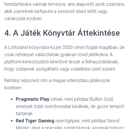
fenntartására vannak tervezve, ami alapvető azok számára,
akik szeretnék befejezni a sessiont ebéd előtt vagy
várakozás közben.
4. A Játék Könyvtár Áttekintése
A Lottoland könyvtára közel 3500 címet foglal magában, de
csak néhányat választanak gyakran rövid játékokra. A
platform keresőszűrői lehetővé teszik a felhasználóknak,
hogy szűrjenek szolgáltató vagy volatilitási szint szerint.
Néhány népszerű cím a magas intenzitású játékosok
körében:
Pragmatic Play
címek, mint például
Bullish Gold
,
amelyek több nyerővonalat kínálnak, de gyors tempót
tartanak.
Red Tiger Gaming
nyerőgépek, mint például
Sword
Master
, ahol a speciális szimbólumok azonnali bónusz