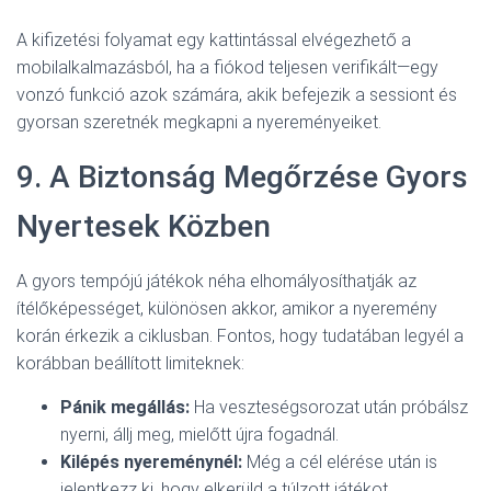
A kifizetési folyamat egy kattintással elvégezhető a
mobilalkalmazásból, ha a fiókod teljesen verifikált—egy
vonzó funkció azok számára, akik befejezik a sessiont és
gyorsan szeretnék megkapni a nyereményeiket.
9. A Biztonság Megőrzése Gyors
Nyertesek Közben
A gyors tempójú játékok néha elhomályosíthatják az
ítélőképességet, különösen akkor, amikor a nyeremény
korán érkezik a ciklusban. Fontos, hogy tudatában legyél a
korábban beállított limiteknek:
Pánik megállás:
Ha veszteségsorozat után próbálsz
nyerni, állj meg, mielőtt újra fogadnál.
Kilépés nyereménynél:
Még a cél elérése után is
jelentkezz ki, hogy elkerüld a túlzott játékot.