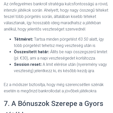
Az önfegyelmes bankroll stratégia kulcsfontosságú a rövid,
intenzív játékok során. Ahelyett, hogy nagy összegű téteket
teszel több pörgetés során, általában kisebb téteket
választanak, így hosszabb ideig maradhatsz a játékban
anélkül, hogy jelentős veszteséget szenvednél.
Tétméret:
Tartsa minden pörgetést
€0.50
alatt, így
több pörgetést tehetsz meg veszteség után is.
Összesített határ:
Állíts be napi összegszerű limitet
(pl. €30), ami a napi veszteségedet korlátozza.
Session reset:
A limit elérése után (nyeremény vagy
veszteség) jelentkezz ki, és később kezdj újra.
Ez a módszer biztosítja, hogy még szerencsétlen szériák
esetén is megőrizd bankrollodat a jövőbeli játékokra.
7. A Bónuszok Szerepe a Gyors