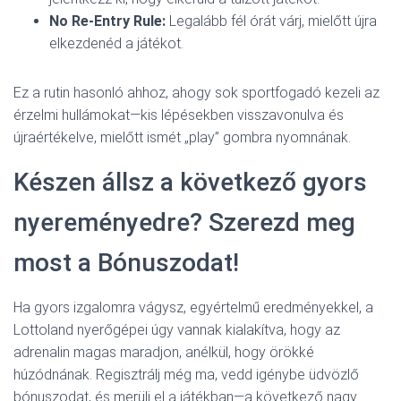
No Re‑Entry Rule:
Legalább fél órát várj, mielőtt újra
elkezdenéd a játékot.
Ez a rutin hasonló ahhoz, ahogy sok sportfogadó kezeli az
érzelmi hullámokat—kis lépésekben visszavonulva és
újraértékelve, mielőtt ismét „play” gombra nyomnának.
Készen állsz a következő gyors
nyereményedre? Szerezd meg
most a Bónuszodat!
Ha gyors izgalomra vágysz, egyértelmű eredményekkel, a
Lottoland nyerőgépei úgy vannak kialakítva, hogy az
adrenalin magas maradjon, anélkül, hogy örökké
húzódnának. Regisztrálj még ma, vedd igénybe üdvözlő
bónuszodat, és merülj el a játékban—a következő nagy