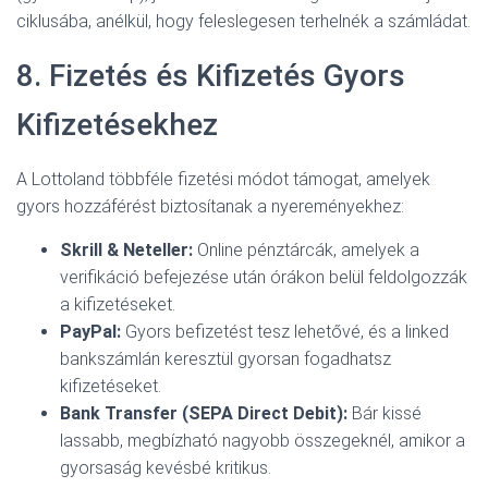
ciklusába, anélkül, hogy feleslegesen terhelnék a számládat.
8. Fizetés és Kifizetés Gyors
Kifizetésekhez
A Lottoland többféle fizetési módot támogat, amelyek
gyors hozzáférést biztosítanak a nyereményekhez:
Skrill & Neteller:
Online pénztárcák, amelyek a
verifikáció befejezése után órákon belül feldolgozzák
a kifizetéseket.
PayPal:
Gyors befizetést tesz lehetővé, és a linked
bankszámlán keresztül gyorsan fogadhatsz
kifizetéseket.
Bank Transfer (SEPA Direct Debit):
Bár kissé
lassabb, megbízható nagyobb összegeknél, amikor a
gyorsaság kevésbé kritikus.