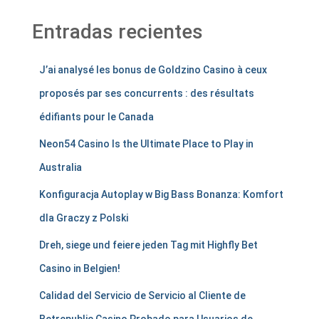
Entradas recientes
J’ai analysé les bonus de Goldzino Casino à ceux
proposés par ses concurrents : des résultats
édifiants pour le Canada
Neon54 Casino Is the Ultimate Place to Play in
Australia
Konfiguracja Autoplay w Big Bass Bonanza: Komfort
dla Graczy z Polski
Dreh, siege und feiere jeden Tag mit Highfly Bet
Casino in Belgien!
Calidad del Servicio de Servicio al Cliente de