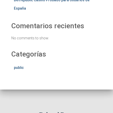
Betrepublic Casino Probado para Usuarios de
España
Comentarios recientes
No comments to show.
Categorías
public