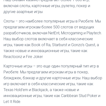
включая слоты, карточные игры, рулетку, покер и
другие азартные игры.
Слоты – это наиболее популярные игры в Риобете. Мы
предлагаем игрокам более 500 слотов от ведущих
разработчиков, включая NetEnt, Microgaming и Playtech.
Наш выбор слотов включает в себя классические
игры, такие как Book of Ra, Starburst и Gonzo’s Quest, а
также новые и инновационные игры, такие как
Reactoonz и Fire Joker.
Карточные игры – это еще один популярный тип игр в
Риобете. Мы предлагаем игрокам игры в покер,
блэкджек, бэккар и другие карточные игры. Наш выбор
игр включает в себя классические игры, такие как
Texas Hold’em и Blackjack, а также новые и
инновационные игры, такие как Caribbean Stud Poker и
Let It Ride.