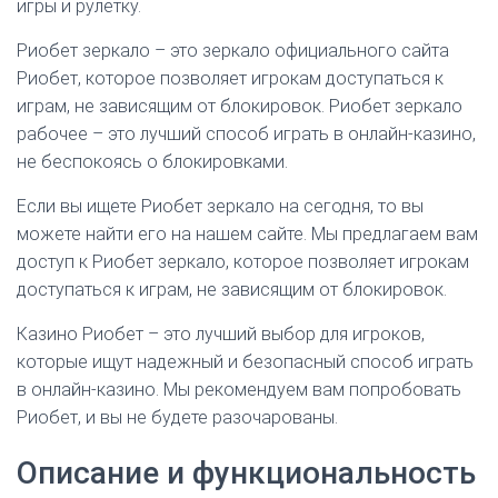
игры и рулетку.
Риобет зеркало – это зеркало официального сайта
Риобет, которое позволяет игрокам доступаться к
играм, не зависящим от блокировок. Риобет зеркало
рабочее – это лучший способ играть в онлайн-казино,
не беспокоясь о блокировками.
Если вы ищете Риобет зеркало на сегодня, то вы
можете найти его на нашем сайте. Мы предлагаем вам
доступ к Риобет зеркало, которое позволяет игрокам
доступаться к играм, не зависящим от блокировок.
Казино Риобет – это лучший выбор для игроков,
которые ищут надежный и безопасный способ играть
в онлайн-казино. Мы рекомендуем вам попробовать
Риобет, и вы не будете разочарованы.
Описание и функциональность