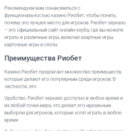
Рекомендуем вам ознакомиться с
функциональностью казино Риобет, чтобы понять,
почему это лучшее место для игроков. Риобет зеркало
– это официальный сайт онлайн клуба, где вы можете
играть в различные игры, включая азартные игры,
карточные игры и слоты.
Преимущества Риобет
Казино Риобет предлагает множество преимуществ,
которые делают его популярным среди игроков. В
частности, это:
Удобство: Риобет зеркало доступно в любое время и
из любой точки мира, что делает его идеальным
выбором для игроков, которые хотят играть в любое
время.