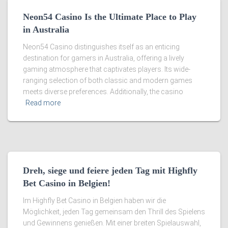
Neon54 Casino Is the Ultimate Place to Play
in Australia
Neon54 Casino distinguishes itself as an enticing
destination for gamers in Australia, offering a lively
gaming atmosphere that captivates players. Its wide-
ranging selection of both classic and modern games
meets diverse preferences. Additionally, the casino
Read more
Dreh, siege und feiere jeden Tag mit Highfly
Bet Casino in Belgien!
Im Highfly Bet Casino in Belgien haben wir die
Möglichkeit, jeden Tag gemeinsam den Thrill des Spielens
und Gewinnens genießen. Mit einer breiten Spielauswahl,