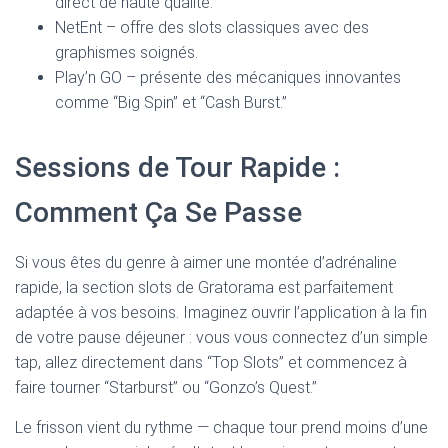
direct de haute qualité.
NetEnt – offre des slots classiques avec des
graphismes soignés.
Play’n GO – présente des mécaniques innovantes
comme “Big Spin” et “Cash Burst.”
Sessions de Tour Rapide :
Comment Ça Se Passe
Si vous êtes du genre à aimer une montée d’adrénaline
rapide, la section slots de Gratorama est parfaitement
adaptée à vos besoins. Imaginez ouvrir l’application à la fin
de votre pause déjeuner : vous vous connectez d’un simple
tap, allez directement dans “Top Slots” et commencez à
faire tourner “Starburst” ou “Gonzo’s Quest.”
Le frisson vient du rythme — chaque tour prend moins d’une