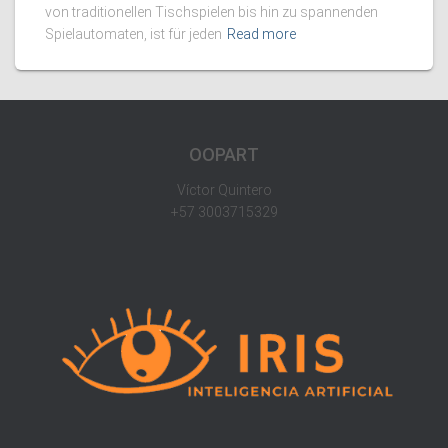
von traditionellen Tischspielen bis hin zu spannenden
Spielautomaten, ist für jeden
Read more
OOPART
Víctor Quintero
+57 3003715329