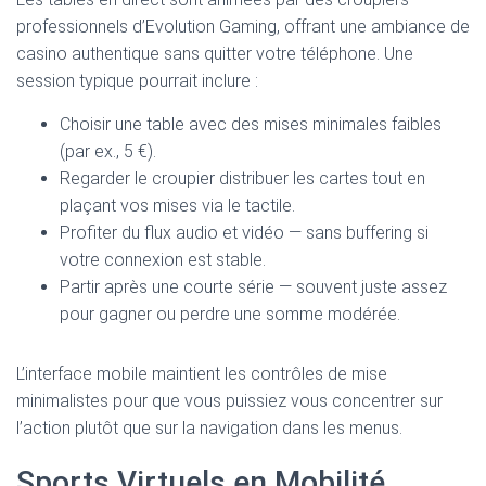
professionnels d’Evolution Gaming, offrant une ambiance de
casino authentique sans quitter votre téléphone. Une
session typique pourrait inclure :
Choisir une table avec des mises minimales faibles
(par ex., 5 €).
Regarder le croupier distribuer les cartes tout en
plaçant vos mises via le tactile.
Profiter du flux audio et vidéo — sans buffering si
votre connexion est stable.
Partir après une courte série — souvent juste assez
pour gagner ou perdre une somme modérée.
L’interface mobile maintient les contrôles de mise
minimalistes pour que vous puissiez vous concentrer sur
l’action plutôt que sur la navigation dans les menus.
Sports Virtuels en Mobilité