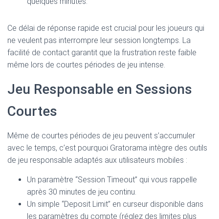
quelques minutes.
Ce délai de réponse rapide est crucial pour les joueurs qui
ne veulent pas interrompre leur session longtemps. La
facilité de contact garantit que la frustration reste faible
même lors de courtes périodes de jeu intense.
Jeu Responsable en Sessions
Courtes
Même de courtes périodes de jeu peuvent s’accumuler
avec le temps, c’est pourquoi Gratorama intègre des outils
de jeu responsable adaptés aux utilisateurs mobiles :
Un paramètre “Session Timeout” qui vous rappelle
après 30 minutes de jeu continu.
Un simple “Deposit Limit” en curseur disponible dans
les paramètres du compte (réglez des limites plus