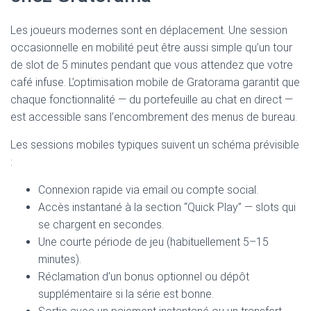
Les joueurs modernes sont en déplacement. Une session
occasionnelle en mobilité peut être aussi simple qu’un tour
de slot de 5 minutes pendant que vous attendez que votre
café infuse. L’optimisation mobile de Gratorama garantit que
chaque fonctionnalité — du portefeuille au chat en direct —
est accessible sans l’encombrement des menus de bureau.
Les sessions mobiles typiques suivent un schéma prévisible
:
Connexion rapide via email ou compte social.
Accès instantané à la section “Quick Play” — slots qui
se chargent en secondes.
Une courte période de jeu (habituellement 5–15
minutes).
Réclamation d’un bonus optionnel ou dépôt
supplémentaire si la série est bonne.