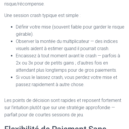
risque/récompense.
Une session crash typique est simple :
Définir votre mise (souvent faible pour garder le risque
gérable).
Observer la montée du multiplicateur — des indices
visuels aident à estimer quand il pourrait crash.
Encaissez à tout moment avant le crash — parfois à
2x ou 3x pour de petits gains ; d’autres fois en
attendant plus longtemps pour de gros paiements.
Si vous le laissez crash, vous perdez votre mise et
passez rapidement à autre chose.
Les points de décision sont rapides et reposent fortement
sur l’intuition plutôt que sur une stratégie approfondie —
parfait pour de courtes sessions de jeu.