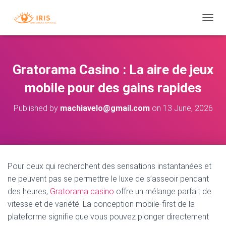
T
O
G
G
L
Gratorama Casino : La aire de jeux
E
N
mobile pour des gains rapides
A
V
Published by
machiavelo@gmail.com
on
13 June, 2026
I
G
A
T
I
O
Pour ceux qui recherchent des sensations instantanées et
N
ne peuvent pas se permettre le luxe de s’asseoir pendant
des heures,
Gratorama casino
offre un mélange parfait de
vitesse et de variété. La conception mobile-first de la
plateforme signifie que vous pouvez plonger directement