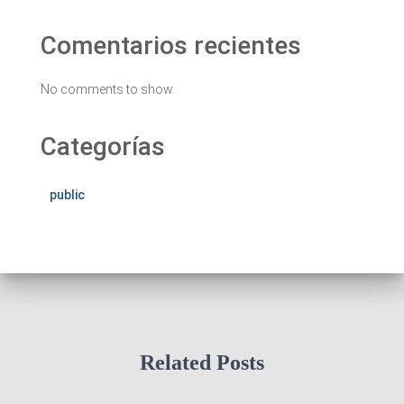
Comentarios recientes
No comments to show.
Categorías
public
Related Posts