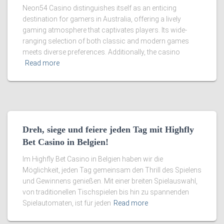
Neon54 Casino distinguishes itself as an enticing
destination for gamers in Australia, offering a lively
gaming atmosphere that captivates players. Its wide-
ranging selection of both classic and modern games
meets diverse preferences. Additionally, the casino
Read more
Dreh, siege und feiere jeden Tag mit Highfly
Bet Casino in Belgien!
Im Highfly Bet Casino in Belgien haben wir die
Möglichkeit, jeden Tag gemeinsam den Thrill des Spielens
und Gewinnens genießen. Mit einer breiten Spielauswahl,
von traditionellen Tischspielen bis hin zu spannenden
Spielautomaten, ist für jeden
Read more