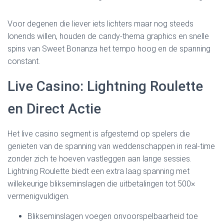
Voor degenen die liever iets lichters maar nog steeds
lonends willen, houden de candy‑thema graphics en snelle
spins van Sweet Bonanza het tempo hoog en de spanning
constant.
Live Casino: Lightning Roulette
en Direct Actie
Het live casino segment is afgestemd op spelers die
genieten van de spanning van weddenschappen in real‑time
zonder zich te hoeven vastleggen aan lange sessies.
Lightning Roulette biedt een extra laag spanning met
willekeurige blikseminslagen die uitbetalingen tot 500×
vermenigvuldigen.
Blikseminslagen voegen onvoorspelbaarheid toe