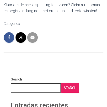
Klaar om de snelle spanning te ervaren? Claim nu je bonus
en begin vandaag nog met draaien naar directe winsten!
Categories:
Search
SEARCH
Entradas recientes