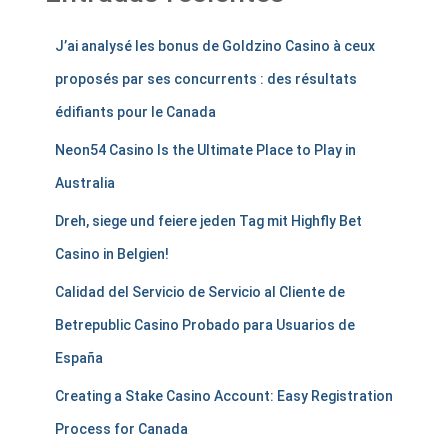
J’ai analysé les bonus de Goldzino Casino à ceux
proposés par ses concurrents : des résultats
édifiants pour le Canada
Neon54 Casino Is the Ultimate Place to Play in
Australia
Dreh, siege und feiere jeden Tag mit Highfly Bet
Casino in Belgien!
Calidad del Servicio de Servicio al Cliente de
Betrepublic Casino Probado para Usuarios de
España
Creating a Stake Casino Account: Easy Registration
Process for Canada