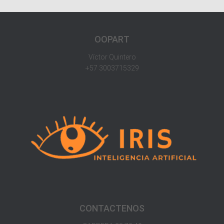
OOPART
Víctor Quintero
+57 3003715329
CONTACTENOS