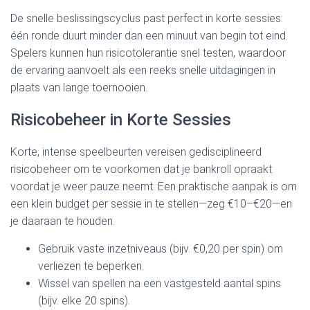
De snelle beslissingscyclus past perfect in korte sessies:
één ronde duurt minder dan een minuut van begin tot eind.
Spelers kunnen hun risicotolerantie snel testen, waardoor
de ervaring aanvoelt als een reeks snelle uitdagingen in
plaats van lange toernooien.
Risicobeheer in Korte Sessies
Korte, intense speelbeurten vereisen gedisciplineerd
risicobeheer om te voorkomen dat je bankroll opraakt
voordat je weer pauze neemt. Een praktische aanpak is om
een klein budget per sessie in te stellen—zeg €10–€20—en
je daaraan te houden.
Gebruik vaste inzetniveaus (bijv. €0,20 per spin) om
verliezen te beperken.
Wissel van spellen na een vastgesteld aantal spins
(bijv. elke 20 spins).