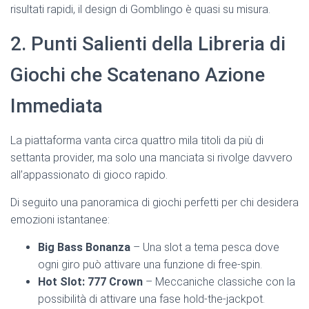
risultati rapidi, il design di Gomblingo è quasi su misura.
2. Punti Salienti della Libreria di
Giochi che Scatenano Azione
Immediata
La piattaforma vanta circa quattro mila titoli da più di
settanta provider, ma solo una manciata si rivolge davvero
all’appassionato di gioco rapido.
Di seguito una panoramica di giochi perfetti per chi desidera
emozioni istantanee:
Big Bass Bonanza
– Una slot a tema pesca dove
ogni giro può attivare una funzione di free‑spin.
Hot Slot: 777 Crown
– Meccaniche classiche con la
possibilità di attivare una fase hold‑the‑jackpot.