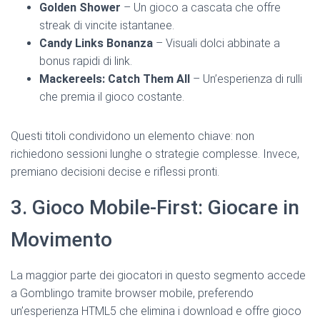
Golden Shower
– Un gioco a cascata che offre
streak di vincite istantanee.
Candy Links Bonanza
– Visuali dolci abbinate a
bonus rapidi di link.
Mackereels: Catch Them All
– Un’esperienza di rulli
che premia il gioco costante.
Questi titoli condividono un elemento chiave: non
richiedono sessioni lunghe o strategie complesse. Invece,
premiano decisioni decise e riflessi pronti.
3. Gioco Mobile-First: Giocare in
Movimento
La maggior parte dei giocatori in questo segmento accede
a Gomblingo tramite browser mobile, preferendo
un’esperienza HTML5 che elimina i download e offre gioco