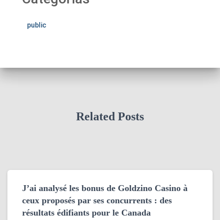
public
Related Posts
J’ai analysé les bonus de Goldzino Casino à
ceux proposés par ses concurrents : des
résultats édifiants pour le Canada