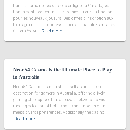
Dans le domaine des casinos en ligne au Canada, les
bonus sont fréquemment le premier critère d’attraction
pour les nouveaux joueurs. Des offres d’inscription aux
tours gratuits, les promesses peuvent paraître similaires
à première vue.
Read more
Neon54 Casino Is the Ultimate Place to Play
in Australia
Neon54 Casino distinguishes itself as an enticing
destination for gamers in Australia, offering a lively
gaming atmosphere that captivates players. Its wide-
ranging selection of both classic and modern games
meets diverse preferences. Additionally, the casino
Read more