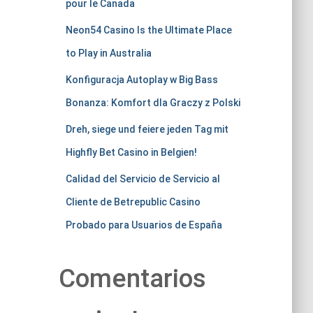
pour le Canada
Neon54 Casino Is the Ultimate Place
to Play in Australia
Konfiguracja Autoplay w Big Bass
Bonanza: Komfort dla Graczy z Polski
Dreh, siege und feiere jeden Tag mit
Highfly Bet Casino in Belgien!
Calidad del Servicio de Servicio al
Cliente de Betrepublic Casino
Probado para Usuarios de España
Comentarios