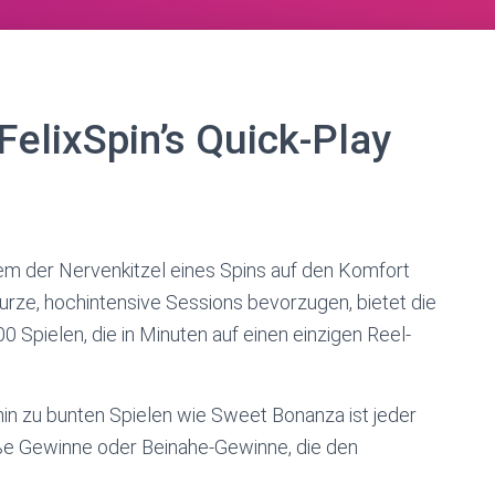
FelixSpin’s Quick‑Play
 dem der Nervenkitzel eines Spins auf den Komfort
e kurze, hochintensive Sessions bevorzugen, bietet die
00 Spielen, die in Minuten auf einen einzigen Reel-
hin zu bunten Spielen wie Sweet Bonanza ist jeder
oße Gewinne oder Beinahe‑Gewinne, die den