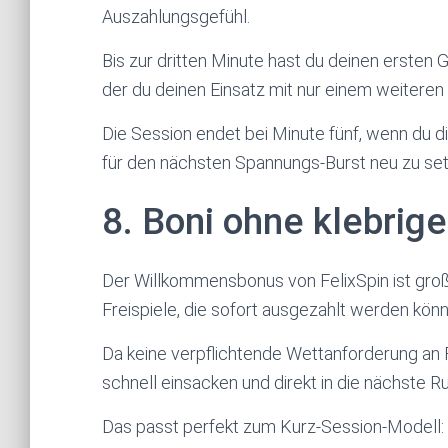
Auszahlungsgefühl.
Bis zur dritten Minute hast du deinen ersten G
der du deinen Einsatz mit nur einem weiteren
Die Session endet bei Minute fünf, wenn du d
für den nächsten Spannungs‑Burst neu zu set
8. Boni ohne klebri
Der Willkommensbonus von FelixSpin ist groß
Freispiele, die sofort ausgezahlt werden könn
Da keine verpflichtende Wettanforderung an F
schnell einsacken und direkt in die nächste R
Das passt perfekt zum Kurz‑Session‑Modell: D