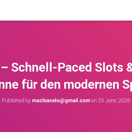
 – Schnell‑Paced Slots 
nne für den modernen Sp
Published by
machiavelo@gmail.com
on
25 June, 2026