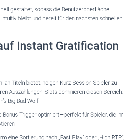
hnell gestaltet, sodass die Benutzeroberfläche
tuitiv bleibt und bereit für den nächsten schnellen
auf Instant Gratification
an Titeln bietet, neigen Kurz‑Session‑Spieler zu
aren Auszahlungen. Slots dominieren diesen Bereich:
n’s Big Bad Wolf.
e Bonus‑Trigger optimiert—perfekt für Spieler, die ihr
tieren.
rm eine Sortierung nach „Fast Play“ oder „High RTP“,