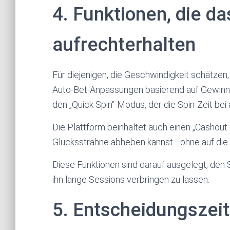
4. Funktionen, die 
aufrechterhalten
Für diejenigen, die Geschwindigkeit schätzen, 
Auto‑Bet‑Anpassungen basierend auf Gewinn‑/
den „Quick Spin“-Modus, der die Spin‑Zeit bei
Die Plattform beinhaltet auch einen „Cashou
Glückssträhne abheben kannst—ohne auf die
Diese Funktionen sind darauf ausgelegt, den S
ihn lange Sessions verbringen zu lassen.
5. Entscheidungszeit