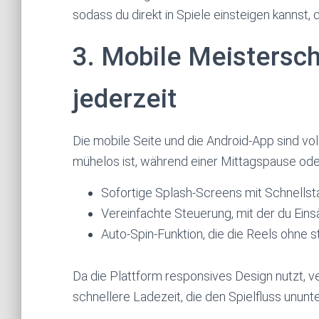
sodass du direkt in Spiele einsteigen kannst
3. Mobile Meistersch
jederzeit
Die mobile Seite und die Android-App sind vol
mühelos ist, während einer Mittagspause oder
Sofortige Splash‑Screens mit Schnellsta
Vereinfachte Steuerung, mit der du Eins
Auto‑Spin‑Funktion, die die Reels ohne s
Da die Plattform responsives Design nutzt, ve
schnellere Ladezeit, die den Spielfluss ununt