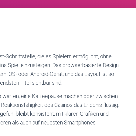
t‑Schnittstelle, die es Spielern ermöglicht, ohne
ns Spiel einzusteigen. Das browserbasierte Design
em iOS‑ oder Android‑Gerät, und das Layout ist so
kendsten Titel sichtbar sind.
s warten, eine Kaffeepause machen oder zwischen
eaktionsfähigkeit des Casinos das Erlebnis flüssig.
fühl bleibt konsistent, mit klaren Grafiken und
lteren als auch auf neuesten Smartphones