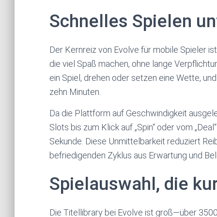
Schnelles Spielen u
Der Kernreiz von Evolve für mobile Spieler ist
die viel Spaß machen, ohne lange Verpflichtu
ein Spiel, drehen oder setzen eine Wette, und
zehn Minuten.
Da die Plattform auf Geschwindigkeit ausgel
Slots bis zum Klick auf „Spin“ oder vom „Dea
Sekunde. Diese Unmittelbarkeit reduziert Rei
befriedigenden Zyklus aus Erwartung und Bel
Spielauswahl, die ku
Die Titellibrary bei Evolve ist groß—über 3500