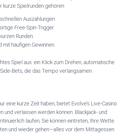
r kurze Spielrunden gehören:
 schnellen Auszahlungen.
fortige Free‑Spin‑Trigger.
 kurzen Runden.
 mit häufigen Gewinnen.
chtes Spiel aus: ein Klick zum Drehen, automatische
n Side‑Bets, die das Tempo verlangsamen.
nur eine kurze Zeit haben, bietet Evolve’s Live‑Casino
en und verlassen werden können. Blackjack‑ und
ntinuierlich laufen; Sie können eintreten, Ihre Wette
chten und wieder gehen—alles vor dem Mittagessen.