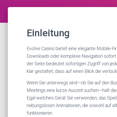
Einleitung
Evolve Casino bietet eine elegante Mobile‑Firs
Downloads oder komplexe Navigation sofort i
der Seite bedeutet sofortigen Zugriff von jed
klar gestaltet, dass auf einen Blick die verloc
Wenn Sie unterwegs sind—ob Sie auf den Bu
Meetings eine kurze Auszeit suchen—hält die R
Egal welches Gerät Sie verwenden, das Spielge
reibungslosen Animationen, die sowohl auf ä
funktionieren.