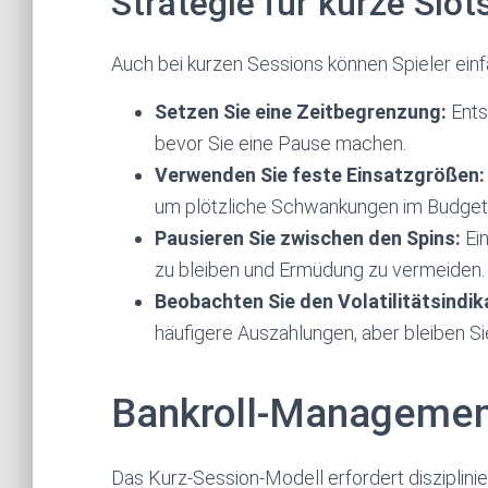
Strategie für kurze Slot
Auch bei kurzen Sessions können Spieler einf
Setzen Sie eine Zeitbegrenzung:
Ents
bevor Sie eine Pause machen.
Verwenden Sie feste Einsatzgrößen:
um plötzliche Schwankungen im Budget
Pausieren Sie zwischen den Spins:
Ein
zu bleiben und Ermüdung zu vermeiden.
Beobachten Sie den Volatilitätsindik
häufigere Auszahlungen, aber bleiben Si
Bankroll-Managemen
Das Kurz‑Session‑Modell erfordert disziplin