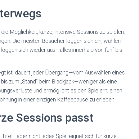
nterwegs
 die Möglichkeit, kurze, intensive Sessions zu spielen,
ngen. Die meisten Besucher loggen sich ein, wählen
 loggen sich wieder aus—alles innerhalb von fünf bis
egt ist, dauert jeder Übergang—vom Auswählen eines
l“ bis zum „Stand“ beim Blackjack—weniger als eine
bungsverluste und ermöglicht es den Spielern, einen
ohnung in einer einzigen Kaffeepause zu erleben.
rze Sessions passt
 Titel—aber nicht jedes Spiel eignet sich für kurze