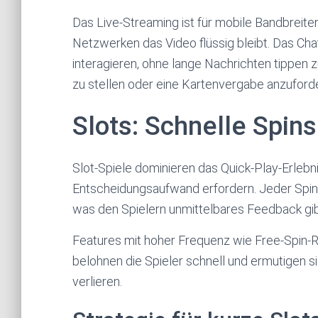
Das Live‑Streaming ist für mobile Bandbreite
Netzwerken das Video flüssig bleibt. Das Cha
interagieren, ohne lange Nachrichten tippen
zu stellen oder eine Kartenvergabe anzuford
Slots: Schnelle Spin
Slot‑Spiele dominieren das Quick‑Play‑Erlebni
Entscheidungsaufwand erfordern. Jeder Spin is
was den Spielern unmittelbares Feedback gi
Features mit hoher Frequenz wie Free‑Spin‑R
belohnen die Spieler schnell und ermutigen si
verlieren.