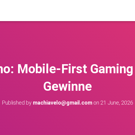
no: Mobile‑First Gaming 
Gewinne
Published by
machiavelo@gmail.com
on
21 June, 2026