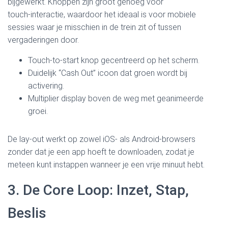
bijgewerkt. Knoppen zijn groot genoeg voor
touch‑interactie, waardoor het ideaal is voor mobiele
sessies waar je misschien in de trein zit of tussen
vergaderingen door.
Touch‑to‑start knop gecentreerd op het scherm.
Duidelijk “Cash Out” icoon dat groen wordt bij
activering.
Multiplier display boven de weg met geanimeerde
groei.
De lay-out werkt op zowel iOS‑ als Android‑browsers
zonder dat je een app hoeft te downloaden, zodat je
meteen kunt instappen wanneer je een vrije minuut hebt.
3. De Core Loop: Inzet, Stap,
Beslis