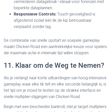
verminderen datagebruik—ideaal voor forenzen met
beperkte dataplannen.
Responsieve Controls:
Touch‑gevoeligheid is
afgestemd zodat één tik de kip betrouwbaar
verplaatst zonder lag.
De combinatie van snelle opstart en soepele gameplay
maakt Chicken Road een aantrekkelijke keuze voor spelers
die maximale actie in minimale tijd willen stoppen.
11. Klaar om de Weg te Nemen?
Als je verlangt naar korte uitbarstingen van hoog‑intensieve
gameplay waar elke tik telt en elke seconde belangrijk is, is
het tijd om je moed te testen op de strakke interface en
snelle multiplier‑stijgingen van Chicken Road.
Begin met een bescheiden bankroll, stel je target multipliers