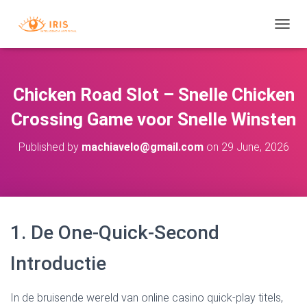
T
O
G
G
L
Chicken Road Slot – Snelle Chicken
E
N
Crossing Game voor Snelle Winsten
A
V
Published by
machiavelo@gmail.com
on
29 June, 2026
I
G
A
T
I
O
1. De One‑Quick‑Second
N
Introductie
In de bruisende wereld van online casino quick‑play titels,