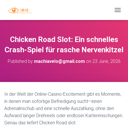
T
O
G
G
L
Chicken Road Slot: Ein schnelles
E
N
Crash-Spiel für rasche Nervenkitzel
A
V
Published by
machiavelo@gmail.com
on
23 June, 2026
I
G
A
T
I
O
In der Welt der Online-Casino-Excitement gibt es Momente,
N
in denen man sofortige Befriedigung sucht—einen
Adrenalinschub und eine schnelle Auszahlung, ohne den
Aufwand langer Drehreels oder endloser Kartenmischungen.
Genau das liefert Chicken Road slot.