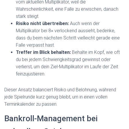
vom aktuellen Multiplikator, weil die
Wahrscheinlichkeit, eine Falle zu erwischen, danach
stark steigt.
Risiko nicht übertreiben:
Auch wenn der
Multiplikator bei 8× verlockend aussieht, bedenke,
dass du beim nächsten Schritt vielleicht gerade eine
Falle verpasst hast.
Treffer im Blick behalten:
Behalte im Kopf, wie oft
du bei jedem Schwierigkeitsgrad gewinnst oder
verlierst, um dein Ziel-Multiplikator im Laufe der Zeit
feinzujustieren.
Dieser Ansatz balanciert Risiko und Belohnung, während
jede Spielrunde kurz genug bleibt, um in einen vollen
Terminkalender zu passen.
Bankroll-Management bei