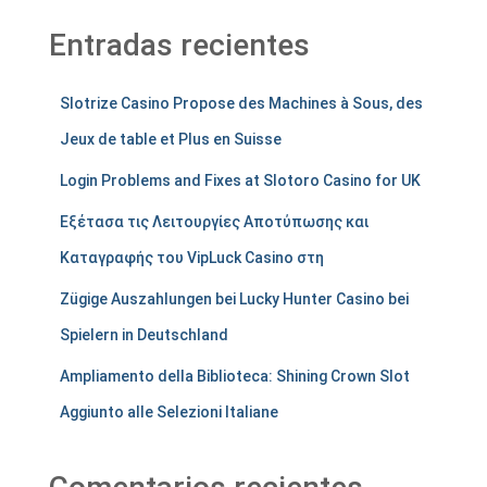
Entradas recientes
Slotrize Casino Propose des Machines à Sous, des
Jeux de table et Plus en Suisse
Login Problems and Fixes at Slotoro Casino for UK
Εξέτασα τις Λειτουργίες Αποτύπωσης και
Καταγραφής του VipLuck Casino στη
Zügige Auszahlungen bei Lucky Hunter Casino bei
Spielern in Deutschland
Ampliamento della Biblioteca: Shining Crown Slot
Aggiunto alle Selezioni Italiane