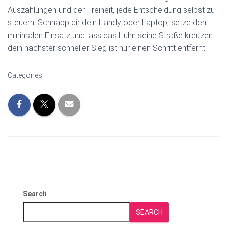
Auszahlungen und der Freiheit, jede Entscheidung selbst zu
steuern. Schnapp dir dein Handy oder Laptop, setze den
minimalen Einsatz und lass das Huhn seine Straße kreuzen—
dein nächster schneller Sieg ist nur einen Schritt entfernt.
Categories:
Search
SEARCH