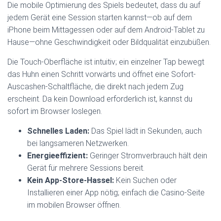
Die mobile Optimierung des Spiels bedeutet, dass du auf
jedem Gerät eine Session starten kannst—ob auf dem
iPhone beim Mittagessen oder auf dem Android-Tablet zu
Hause—ohne Geschwindigkeit oder Bildqualität einzubüßen.
Die Touch-Oberfläche ist intuitiv; ein einzelner Tap bewegt
das Huhn einen Schritt vorwärts und öffnet eine Sofort-
Auscashen-Schaltfläche, die direkt nach jedem Zug
erscheint. Da kein Download erforderlich ist, kannst du
sofort im Browser loslegen.
Schnelles Laden:
Das Spiel lädt in Sekunden, auch
bei langsameren Netzwerken.
Energieeffizient:
Geringer Stromverbrauch hält dein
Gerät für mehrere Sessions bereit.
Kein App-Store-Hassel:
Kein Suchen oder
Installieren einer App nötig; einfach die Casino-Seite
im mobilen Browser öffnen.