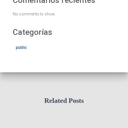
Comentarios recientes
No comments to show.
Categorías
public
Related Posts