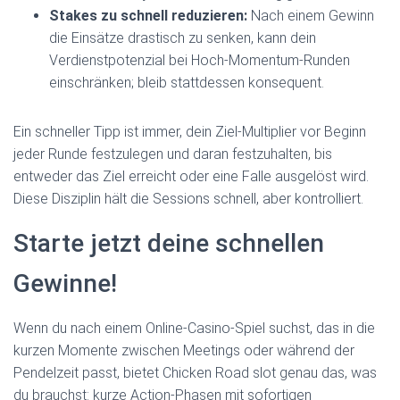
Stakes zu schnell reduzieren:
Nach einem Gewinn
die Einsätze drastisch zu senken, kann dein
Verdienstpotenzial bei Hoch‑Momentum-Runden
einschränken; bleib stattdessen konsequent.
Ein schneller Tipp ist immer, dein Ziel-Multiplier vor Beginn
jeder Runde festzulegen und daran festzuhalten, bis
entweder das Ziel erreicht oder eine Falle ausgelöst wird.
Diese Disziplin hält die Sessions schnell, aber kontrolliert.
Starte jetzt deine schnellen
Gewinne!
Wenn du nach einem Online-Casino-Spiel suchst, das in die
kurzen Momente zwischen Meetings oder während der
Pendelzeit passt, bietet Chicken Road slot genau das, was
du brauchst: kurze Action-Phasen mit sofortigen