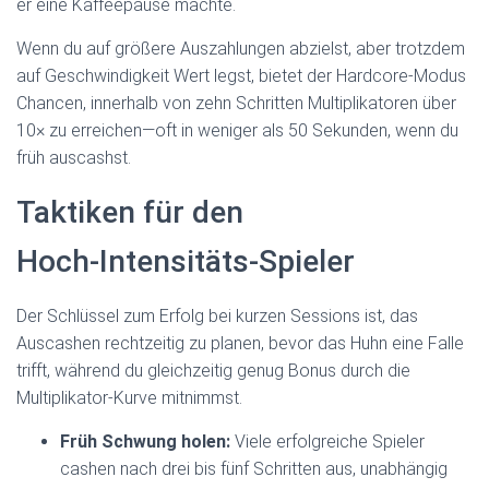
er eine Kaffeepause machte.
Wenn du auf größere Auszahlungen abzielst, aber trotzdem
auf Geschwindigkeit Wert legst, bietet der Hardcore-Modus
Chancen, innerhalb von zehn Schritten Multiplikatoren über
10× zu erreichen—oft in weniger als 50 Sekunden, wenn du
früh auscashst.
Taktiken für den
Hoch‑Intensitäts-Spieler
Der Schlüssel zum Erfolg bei kurzen Sessions ist, das
Auscashen rechtzeitig zu planen, bevor das Huhn eine Falle
trifft, während du gleichzeitig genug Bonus durch die
Multiplikator-Kurve mitnimmst.
Früh Schwung holen:
Viele erfolgreiche Spieler
cashen nach drei bis fünf Schritten aus, unabhängig