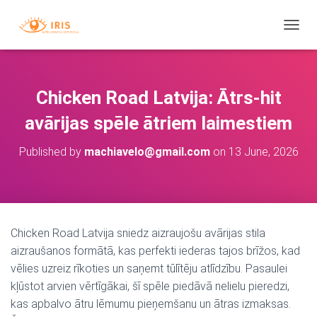
T
O
G
G
L
Chicken Road Latvija: Ātrs‑hit
E
N
avārijas spēle ātriem laimestiem
A
V
Published by
machiavelo@gmail.com
on
13 June, 2026
I
G
A
T
I
O
Chicken Road Latvija sniedz aizraujošu avārijas stila
N
aizraušanos formātā, kas perfekti iederas tajos brīžos, kad
vēlies uzreiz rīkoties un saņemt tūlītēju atlīdzību. Pasaulei
kļūstot arvien vērtīgākai, šī spēle piedāvā nelielu pieredzi,
kas apbalvo ātru lēmumu pieņemšanu un ātras izmaksas.