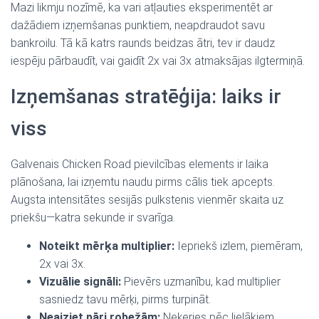
Mazi likmju nozīmē, ka vari atļauties eksperimentēt ar
dažādiem izņemšanas punktiem, neapdraudot savu
bankroilu. Tā kā katrs raunds beidzas ātri, tev ir daudz
iespēju pārbaudīt, vai gaidīt 2x vai 3x atmaksājas ilgtermiņā.
Izņemšanas stratēģija: laiks ir
viss
Galvenais Chicken Road pievilcības elements ir laika
plānošana, lai izņemtu naudu pirms cālis tiek apcepts.
Augsta intensitātes sesijās pulkstenis vienmēr skaita uz
priekšu—katra sekunde ir svarīga.
Noteikt mērķa multiplier:
Iepriekš izlem, piemēram,
2x vai 3x.
Vizuālie signāli:
Pievērs uzmanību, kad multiplier
sasniedz tavu mērķi, pirms turpināt.
Neaiziet pāri robežām:
Neķeries pēc lielākiem