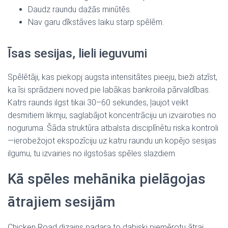
Daudz raundu dažās minūtēs.
Nav garu dīkstāves laiku starp spēlēm.
Īsas sesijas, lieli ieguvumi
Spēlētāji, kas piekopj augsta intensitātes pieeju, bieži atzīst,
ka īsi sprādzieni noved pie labākas bankroila pārvaldības.
Katrs raunds ilgst tikai 30–60 sekundes, ļaujot veikt
desmitiem likmju, saglabājot koncentrāciju un izvairoties no
noguruma. Šāda struktūra atbalsta disciplīnētu riska kontroli
—ierobežojot ekspozīciju uz katru raundu un kopējo sesijas
ilgumu, tu izvairies no ilgstošas spēles slazdiem.
Kā spēles mehānika pielāgojas
ātrajiem sesijām
Chicken Road dizains padara to dabiski piemērotu ātrai