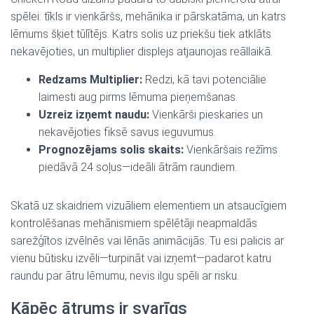
spēlei: tīkls ir vienkāršs, mehānika ir pārskatāma, un katrs
lēmums šķiet tūlītējs. Katrs solis uz priekšu tiek atklāts
nekavējoties, un multiplier displejs atjaunojas reāllaikā.
Redzams Multiplier:
Redzi, kā tavi potenciālie
laimesti aug pirms lēmuma pieņemšanas.
Uzreiz izņemt naudu:
Vienkārši pieskaries un
nekavējoties fiksē savus ieguvumus.
Prognozējams solis skaits:
Vienkāršais režīms
piedāvā 24 soļus—ideāli ātrām raundiem.
Skatā uz skaidriem vizuāliem elementiem un atsaucīgiem
kontrolēšanas mehānismiem spēlētāji neapmaldās
sarežģītos izvēlnēs vai lēnās animācijās. Tu esi palicis ar
vienu būtisku izvēli—turpināt vai izņemt—padarot katru
raundu par ātru lēmumu, nevis ilgu spēli ar risku.
Kāpēc ātrums ir svarīgs