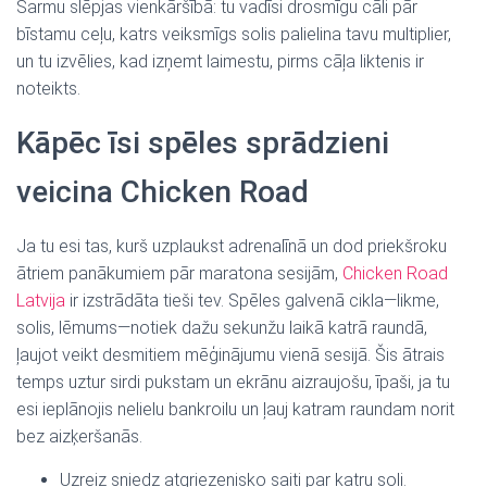
Šarmu slēpjas vienkāršībā: tu vadīsi drosmīgu cāli pār
bīstamu ceļu, katrs veiksmīgs solis palielina tavu multiplier,
un tu izvēlies, kad izņemt laimestu, pirms cāļa liktenis ir
noteikts.
Kāpēc īsi spēles sprādzieni
veicina Chicken Road
Ja tu esi tas, kurš uzplaukst adrenalīnā un dod priekšroku
ātriem panākumiem pār maratona sesijām,
Chicken Road
Latvija
ir izstrādāta tieši tev. Spēles galvenā cikla—likme,
solis, lēmums—notiek dažu sekunžu laikā katrā raundā,
ļaujot veikt desmitiem mēģinājumu vienā sesijā. Šis ātrais
temps uztur sirdi pukstam un ekrānu aizraujošu, īpaši, ja tu
esi ieplānojis nelielu bankroilu un ļauj katram raundam norit
bez aizķeršanās.
Uzreiz sniedz atgriezenisko saiti par katru soli.