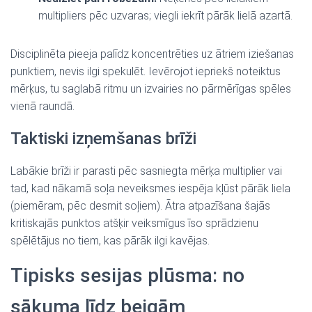
multipliers pēc uzvaras; viegli iekrīt pārāk lielā azartā.
Disciplinēta pieeja palīdz koncentrēties uz ātriem iziešanas
punktiem, nevis ilgi spekulēt. Ievērojot iepriekš noteiktus
mērķus, tu saglabā ritmu un izvairies no pārmērīgas spēles
vienā raundā.
Taktiski izņemšanas brīži
Labākie brīži ir parasti pēc sasniegta mērķa multiplier vai
tad, kad nākamā soļa neveiksmes iespēja kļūst pārāk liela
(piemēram, pēc desmit soļiem). Ātra atpazīšana šajās
kritiskajās punktos atšķir veiksmīgus īso sprādzienu
spēlētājus no tiem, kas pārāk ilgi kavējas.
Tipisks sesijas plūsma: no
sākuma līdz beigām