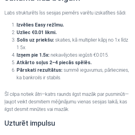
Labs strukturēts īss sesijas piemērs varētu izskatīties šādi:
Izvēlies Easy režīmu.
Uzliec €0.01 likmi.
Solis uz priekšu:
skaties, kā multiplier kāpj no 1x līdz
1.5x.
Izņem pie 1.5x:
nekavējoties iegūsti €0.015.
Atkārto soļus 2–4 piecās spēlēs.
Pārskati rezultātus:
summē ieguvumus, pārliecinies,
ka bankroils ir stabils.
Šī cilpa notiek ātri—katrs raunds ilgst mazāk par pusminūti—
ļaujot veikt desmitiem mēģinājumu vienas sesijas laikā, kas
ilgst desmit minūtes vai mazāk.
Uzturēt impulsu