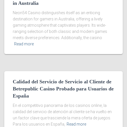
in Australia
Neon54 Casino distinguishes itself as an enticing
destination for gamers in Australia, offering a lively
gaming atmosphere that captivates players. Its wide-
ranging selection of both classic and modern games
meets diverse preferences. Additionally, the casino
Read more
Calidad del Servicio de Servicio al Cliente de
Betrepublic Casino Probado para Usuarios de
España
En el competitivo panorama de los casinos online, la
calidad del servicio de atención al cliente se ha vuelto en
un factor clave que trasciende la mera oferta de juegos.
Para los usuarios en España,
Read more