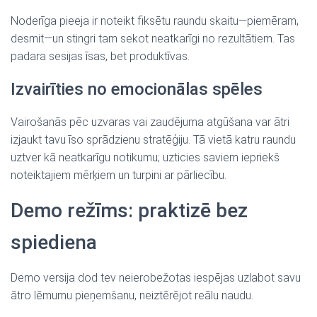
Noderīga pieeja ir noteikt fiksētu raundu skaitu—piemēram,
desmit—un stingri tam sekot neatkarīgi no rezultātiem. Tas
padara sesijas īsas, bet produktīvas.
Izvairīties no emocionālas spēles
Vairošanās pēc uzvaras vai zaudējuma atgūšana var ātri
izjaukt tavu īso sprādzienu stratēģiju. Tā vietā katru raundu
uztver kā neatkarīgu notikumu; uzticies saviem iepriekš
noteiktajiem mērķiem un turpini ar pārliecību.
Demo režīms: praktizē bez
spiediena
Demo versija dod tev neierobežotas iespējas uzlabot savu
ātro lēmumu pieņemšanu, neiztērējot reālu naudu.