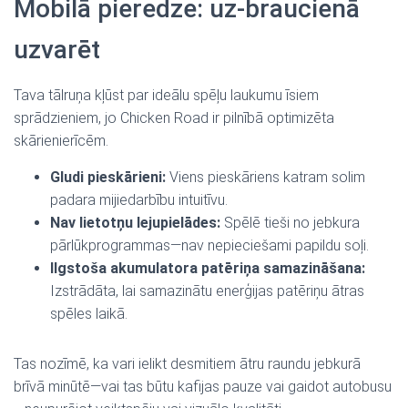
Mobilā pieredze: uz‑braucienā
uzvarēt
Tava tālruņa kļūst par ideālu spēļu laukumu īsiem
sprādzieniem, jo Chicken Road ir pilnībā optimizēta
skārienierīcēm.
Gludi pieskārieni:
Viens pieskāriens katram solim
padara mijiedarbību intuitīvu.
Nav lietotņu lejupielādes:
Spēlē tieši no jebkura
pārlūkprogrammas—nav nepieciešami papildu soļi.
Ilgstoša akumulatora patēriņa samazināšana:
Izstrādāta, lai samazinātu enerģijas patēriņu ātras
spēles laikā.
Tas nozīmē, ka vari ielikt desmitiem ātru raundu jebkurā
brīvā minūtē—vai tas būtu kafijas pauze vai gaidot autobusu