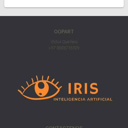
OOPART
Víctor Quintero
+57 3003715329