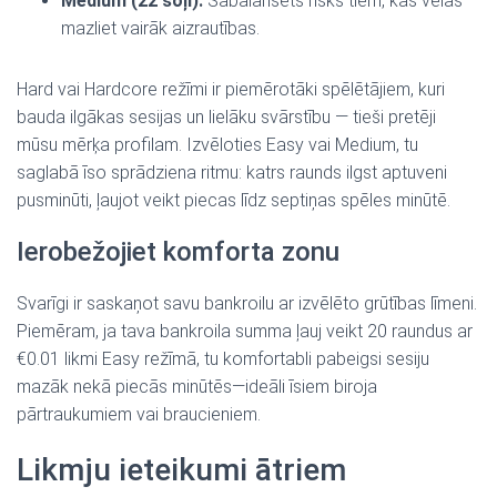
Medium (22 soļi):
Sabalansēts risks tiem, kas vēlas
mazliet vairāk aizrautības.
Hard vai Hardcore režīmi ir piemērotāki spēlētājiem, kuri
bauda ilgākas sesijas un lielāku svārstību — tieši pretēji
mūsu mērķa profilam. Izvēloties Easy vai Medium, tu
saglabā īso sprādziena ritmu: katrs raunds ilgst aptuveni
pusminūti, ļaujot veikt piecas līdz septiņas spēles minūtē.
Ierobežojiet komforta zonu
Svarīgi ir saskaņot savu bankroilu ar izvēlēto grūtības līmeni.
Piemēram, ja tava bankroila summa ļauj veikt 20 raundus ar
€0.01 likmi Easy režīmā, tu komfortabli pabeigsi sesiju
mazāk nekā piecās minūtēs—ideāli īsiem biroja
pārtraukumiem vai braucieniem.
Likmju ieteikumi ātriem