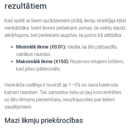
rezultātiem
Kad spēlē ar īsiem sprādzieniem prātā, likmju stratēģija kļūst
vienkāršāka: turiet likmes pietiekami zemas, lai veiktu daudz
atkārtojumu, bet pietiekami augstas, lai justos kā atlīdzība.
Minimālā likme (€0.01):
Ideāla, lai ātri pārbaudītu
vairākus raundus.
Maksimālā likme (€150):
Rezerves retajiem brīžiem,
kad jūties pārliecināts.
Vienkārša vadlīnija ir novirzīt ap 1–5% no sava bankroila
katram raundam. Tas samazina risku un ļauj koncentrēties
uz ātru lēmumu pieņemšanu, neuztraucoties par lieliem
zaudējumiem.
Mazi likmju priekšrocības