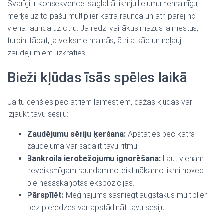
Svarīgi ir konsekvence: saglabā likmju lielumu nemainīgu,
mērķē uz to pašu multiplier katrā raundā un ātri pārej no
viena raunda uz otru. Ja redzi vairākus mazus laimestus,
turpini tāpat; ja veiksme mainās, ātri atsāc un neļauj
zaudējumiem uzkrāties.
Bieži kļūdas īsās spēles laikā
Ja tu cenšies pēc ātriem laimestiem, dažas kļūdas var
izjaukt tavu sesiju:
Zaudējumu sēriju ķeršana:
Apstāties pēc katra
zaudējuma var sadalīt tavu ritmu.
Bankroila ierobežojumu ignorēšana:
Ļaut vienam
neveiksmīgam raundam noteikt nākamo likmi noved
pie nesaskaņotas ekspozīcijas.
Pārspīlēt:
Mēģinājums sasniegt augstākus multiplier
bez pieredzes var apstādināt tavu sesiju.