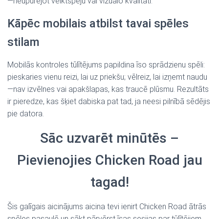
—neupurējot veiktspēju vai vizuālo kvalitāti.
Kāpēc mobilais atbilst tavai spēles
stilam
Mobilās kontroles tūlītējums papildina īso sprādzienu spēli:
pieskaries vienu reizi, lai uz priekšu; vēlreiz, lai izņemt naudu
—nav izvēlnes vai apakšlapas, kas traucē plūsmu. Rezultāts
ir pieredze, kas šķiet dabiska pat tad, ja neesi pilnībā sēdējis
pie datora.
Sāc uzvarēt minūtēs –
Pievienojies Chicken Road jau
tagad!
Šis galīgais aicinājums aicina tevi ienirt Chicken Road ātrās
spēles pasaulē un sākt pārvērst īsas sesijas par tūlītējiem