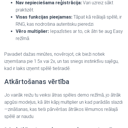
Nav nepieciešama reģistrācija:
Vari uzreiz sākt
praktizēt.
Visas funkcijas pieejamas:
Tāpat kā reālajā spēlē, ir
RNG, kas nodrošina autentisku pieredzi.
Vēro multiplier:
Iepazīsties ar to, cik ātri tie aug Easy
režīmā.
Pavadiet dažas minūtes, novērojot, cik bieži notiek
izņemšana pie 1.5x vai 2x, un tas sniegs instinktīvu sajēgu,
kad ir laiks izņemt spēlē tiešraidē.
Atkārtošanas vērtība
Jo vairāk reižu tu veiksi ātras spēles demo režīmā, jo ātrāk
apgūsi modeļus, kā ātri kāpj multiplier un kad parādās slazdi
—zināšanas, kas tieši pārvēršas ātrākos lēmumos reālajā
spēlē ar naudu.