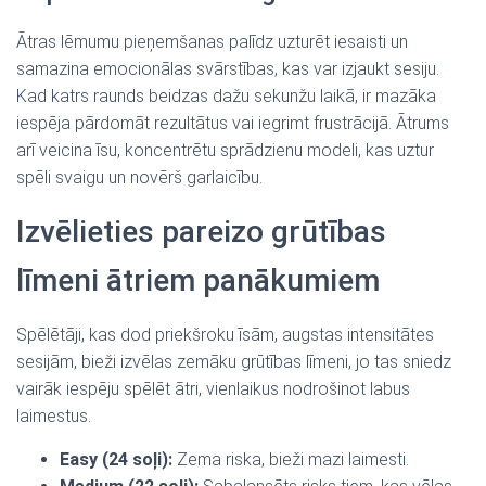
Ātras lēmumu pieņemšanas palīdz uzturēt iesaisti un
samazina emocionālas svārstības, kas var izjaukt sesiju.
Kad katrs raunds beidzas dažu sekunžu laikā, ir mazāka
iespēja pārdomāt rezultātus vai iegrimt frustrācijā. Ātrums
arī veicina īsu, koncentrētu sprādzienu modeli, kas uztur
spēli svaigu un novērš garlaicību.
Izvēlieties pareizo grūtības
līmeni ātriem panākumiem
Spēlētāji, kas dod priekšroku īsām, augstas intensitātes
sesijām, bieži izvēlas zemāku grūtības līmeni, jo tas sniedz
vairāk iespēju spēlēt ātri, vienlaikus nodrošinot labus
laimestus.
Easy (24 soļi):
Zema riska, bieži mazi laimesti.