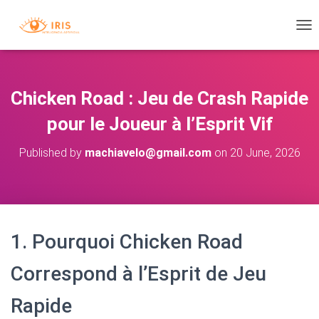
T
O
G
G
L
Chicken Road : Jeu de Crash Rapide
E
N
pour le Joueur à l’Esprit Vif
A
V
Published by
machiavelo@gmail.com
on
20 June, 2026
I
G
A
T
I
O
1. Pourquoi Chicken Road
N
Correspond à l’Esprit de Jeu
Rapide