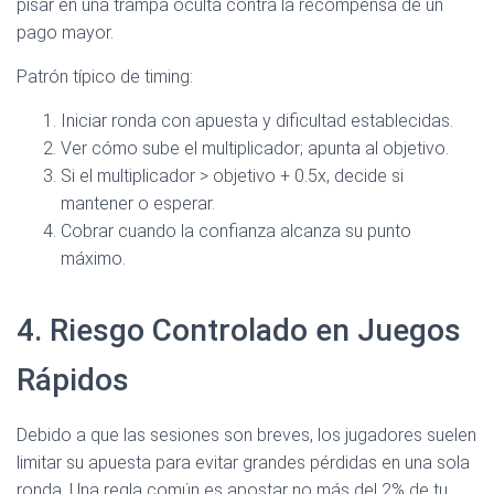
pisar en una trampa oculta contra la recompensa de un
pago mayor.
Patrón típico de timing:
Iniciar ronda con apuesta y dificultad establecidas.
Ver cómo sube el multiplicador; apunta al objetivo.
Si el multiplicador > objetivo + 0.5x, decide si
mantener o esperar.
Cobrar cuando la confianza alcanza su punto
máximo.
4. Riesgo Controlado en Juegos
Rápidos
Debido a que las sesiones son breves, los jugadores suelen
limitar su apuesta para evitar grandes pérdidas en una sola
ronda. Una regla común es apostar no más del 2% de tu