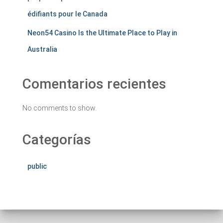
édifiants pour le Canada
Neon54 Casino Is the Ultimate Place to Play in
Australia
Comentarios recientes
No comments to show.
Categorías
public