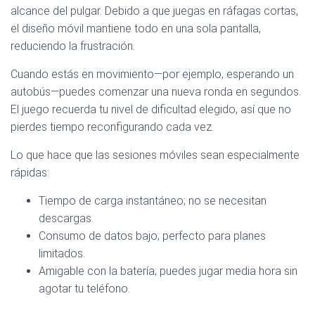
alcance del pulgar. Debido a que juegas en ráfagas cortas,
el diseño móvil mantiene todo en una sola pantalla,
reduciendo la frustración.
Cuando estás en movimiento—por ejemplo, esperando un
autobús—puedes comenzar una nueva ronda en segundos.
El juego recuerda tu nivel de dificultad elegido, así que no
pierdes tiempo reconfigurando cada vez.
Lo que hace que las sesiones móviles sean especialmente
rápidas:
Tiempo de carga instantáneo; no se necesitan
descargas.
Consumo de datos bajo; perfecto para planes
limitados.
Amigable con la batería; puedes jugar media hora sin
agotar tu teléfono.