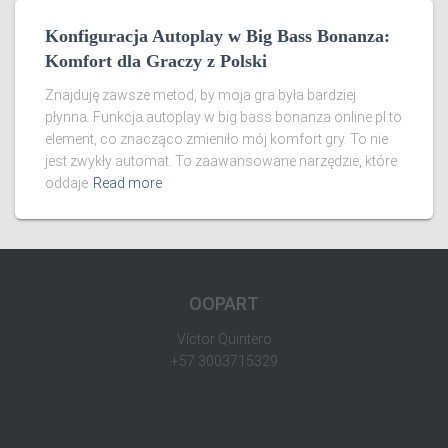
Konfiguracja Autoplay w Big Bass Bonanza:
Komfort dla Graczy z Polski
Znajduję zawsze metod, by moja gra była bardziej
płynna. Funkcja autoplay w big bass bonanza online pl to
element, co znacząco zmieniło mój komfort gry. To nie
jest zwykły automat. To zaawansowane narzędzie, które
oddaje
Read more
OOPART
Víctor Quintero
+57 3003715329