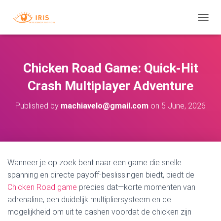
T
O
G
G
L
Chicken Road Game: Quick‑Hit
E
N
Crash Multiplayer Adventure
A
V
Published by
machiavelo@gmail.com
on
5 June, 2026
I
G
A
T
I
O
Wanneer je op zoek bent naar een game die snelle
N
spanning en directe payoff-beslissingen biedt, biedt de
Chicken Road game
precies dat—korte momenten van
adrenaline, een duidelijk multipliersysteem en de
mogelijkheid om uit te cashen voordat de chicken zijn