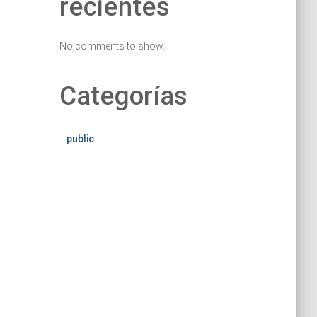
recientes
No comments to show.
Categorías
public