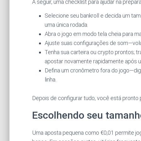
A seguir, uma checklist para ajudar na prepar
Selecione seu bankroll e decida um ta
uma única rodada.
Abra o jogo em modo tela cheia para ma
Ajuste suas configurações de som—volu
Tenha sua carteira ou crypto prontos; 
apostar novamente rapidamente após 
Defina um cronômetro fora do jogo—di
linha.
Depois de configurar tudo, você está pronto p
Escolhendo seu tamanh
Uma aposta pequena como €0,01 permite joga