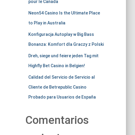
pour le Canada
Neon54 Casino Is the Ultimate Place
to Play in Australia
Konfiguracja Autoplay w Big Bass
Bonanza: Komfort dla Graczy z Polski
Dreh, siege und feiere jeden Tag mit
Highfly Bet Casino in Belgien!
Calidad del Servicio de Servicio al
Cliente de Betrepublic Casino
Probado para Usuarios de España
Comentarios