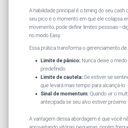
A habilidade principal é o timing do seu cas
seu pico e o momento em que ele colapsa e
movimento, pode definir limites pessoais—di
no modo Easy.
Essa prática transforma o gerenciamento de r
Limite de pânico:
Nunca deixe o medo t
predefinido.
Limite de cautela:
Se estiver se senti
que levará mais tempo para alcançá-lo.
Sinal de momentum:
Quando vir o mult
antecipada se seu alvo estiver próximo.
A vantagem dessa abordagem é que você não e
aproveitando vitórias pequenas, porém frequ