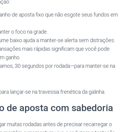
ação:
manho de aposta fixo que não esgote seus fundos em
nter o foco na grade.
me baixo ajuda a manter-se alerta sem distrações.
transações mais rápidas significam que você pode
um ganho.
gamos, 30 segundos por rodada—para manter-se na
ara lançar-se na travessia frenética da galinha.
o de aposta com sabedoria
r muitas rodadas antes de precisar recarregar o