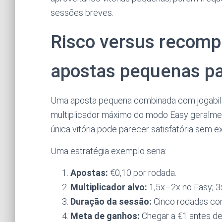
sessões breves.
Risco versus recomp
apostas pequenas pa
Uma aposta pequena combinada com jogabilid
multiplicador máximo do modo Easy geralmen
única vitória pode parecer satisfatória sem ex
Uma estratégia exemplo seria:
Apostas:
€0,10 por rodada.
Multiplicador alvo:
1,5x–2x no Easy; 
Duração da sessão:
Cinco rodadas con
Meta de ganhos:
Chegar a €1 antes de 