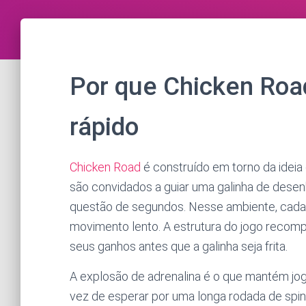
Por que Chicken Roa
rápido
Chicken Road
é construído em torno da ideia
são convidados a guiar uma galinha de desen
questão de segundos. Nesse ambiente, cada 
movimento lento. A estrutura do jogo recomp
seus ganhos antes que a galinha seja frita.
A explosão de adrenalina é o que mantém jo
vez de esperar por uma longa rodada de spi