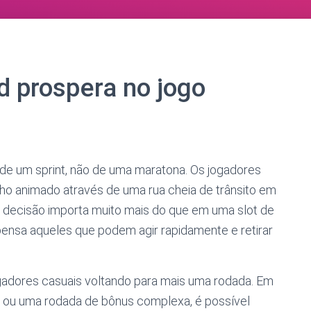
d prospera no jogo
 de um sprint, não de uma maratona. Os jogadores
ho animado através de uma rua cheia de trânsito em
decisão importa muito mais do que em uma slot de
ensa aqueles que podem agir rapidamente e retirar
gadores casuais voltando para mais uma rodada. Em
n ou uma rodada de bônus complexa, é possível