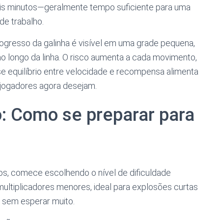
ois minutos—geralmente tempo suficiente para uma
de trabalho.
rogresso da galinha é visível em uma grade pequena,
o longo da linha. O risco aumenta a cada movimento,
e equilíbrio entre velocidade e recompensa alimenta
s jogadores agora desejam.
: Como se preparar para
dos, comece escolhendo o nível de dificuldade
ltiplicadores menores, ideal para explosões curtas
 sem esperar muito.