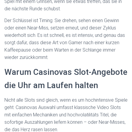
Spiel mit einem Grinsen, wenn sie etwas treffen, das sie in
die nächste Runde schubst.
Der Schlüssel ist Timing: Sie drehen, sehen einen Gewinn
oder einen Near‑Miss, setzen erneut, und dieser Zyklus
wiederholt sich. Es ist schnell, es ist intensiv, und genau das
sorgt dafür, dass diese Art von Gamer nach einer kurzen
Kaffeepause oder beim Warten in der Schlange immer
wieder zurückkommt.
Warum Casinovas Slot-Angebote
die Uhr am Laufen halten
Nicht alle Slots sind gleich, wenn es um hochintensive Spiele
geht. Casinovas Auswahl umfasst klassische Video Slots
mit einfachen Mechaniken und hochvolatilitäts Titel, die
sofortige Auszahlungen liefern können – oder Near‑Misses,
die das Herz rasen lassen.