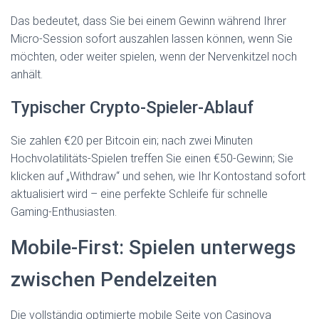
Das bedeutet, dass Sie bei einem Gewinn während Ihrer
Micro‑Session sofort auszahlen lassen können, wenn Sie
möchten, oder weiter spielen, wenn der Nervenkitzel noch
anhält.
Typischer Crypto‑Spieler‑Ablauf
Sie zahlen €20 per Bitcoin ein; nach zwei Minuten
Hochvolatilitäts‑Spielen treffen Sie einen €50‑Gewinn; Sie
klicken auf „Withdraw“ und sehen, wie Ihr Kontostand sofort
aktualisiert wird – eine perfekte Schleife für schnelle
Gaming‑Enthusiasten.
Mobile‑First: Spielen unterwegs
zwischen Pendelzeiten
Die vollständig optimierte mobile Seite von Casinova