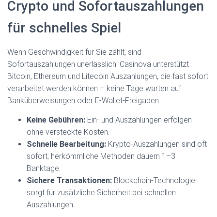
Crypto und Sofortauszahlungen
für schnelles Spiel
Wenn Geschwindigkeit für Sie zählt, sind
Sofortauszahlungen unerlässlich. Casinova unterstützt
Bitcoin, Ethereum und Litecoin Auszahlungen, die fast sofort
verarbeitet werden können – keine Tage warten auf
Banküberweisungen oder E‑Wallet‑Freigaben.
Keine Gebühren:
Ein- und Auszahlungen erfolgen
ohne versteckte Kosten.
Schnelle Bearbeitung:
Krypto-Auszahlungen sind oft
sofort; herkömmliche Methoden dauern 1–3
Banktage.
Sichere Transaktionen:
Blockchain-Technologie
sorgt für zusätzliche Sicherheit bei schnellen
Auszahlungen.