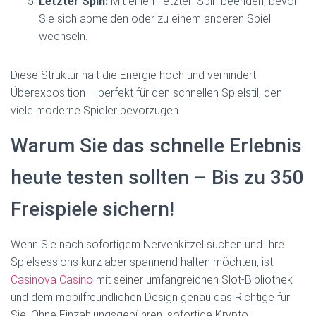
Letzter Spin:
Mit einem letzten Spin beenden, bevor
Sie sich abmelden oder zu einem anderen Spiel
wechseln.
Diese Struktur hält die Energie hoch und verhindert
Überexposition – perfekt für den schnellen Spielstil, den
viele moderne Spieler bevorzugen.
Warum Sie das schnelle Erlebnis
heute testen sollten – Bis zu 350
Freispiele sichern!
Wenn Sie nach sofortigem Nervenkitzel suchen und Ihre
Spielsessions kurz aber spannend halten möchten, ist
Casinova Casino
mit seiner umfangreichen Slot‑Bibliothek
und dem mobilfreundlichen Design genau das Richtige für
Sie. Ohne Einzahlungsgebühren, sofortige Krypto-