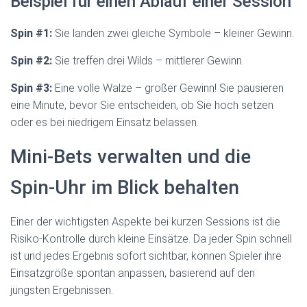
Beispiel für einen Ablauf einer Session
Spin #1:
Sie landen zwei gleiche Symbole – kleiner Gewinn.
Spin #2:
Sie treffen drei Wilds – mittlerer Gewinn.
Spin #3:
Eine volle Walze – großer Gewinn! Sie pausieren
eine Minute, bevor Sie entscheiden, ob Sie hoch setzen
oder es bei niedrigem Einsatz belassen.
Mini‑Bets verwalten und die
Spin‑Uhr im Blick behalten
Einer der wichtigsten Aspekte bei kurzen Sessions ist die
Risiko‑Kontrolle durch kleine Einsätze. Da jeder Spin schnell
ist und jedes Ergebnis sofort sichtbar, können Spieler ihre
Einsatzgröße spontan anpassen, basierend auf den
jüngsten Ergebnissen.