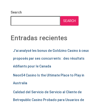
Search
SEARCH
Entradas recientes
J’ai analysé les bonus de Goldzino Casino à ceux
proposés par ses concurrents : des résultats
édifiants pour le Canada
Neon54 Casino Is the Ultimate Place to Play in
Australia
Calidad del Servicio de Servicio al Cliente de
Betrepublic Casino Probado para Usuarios de