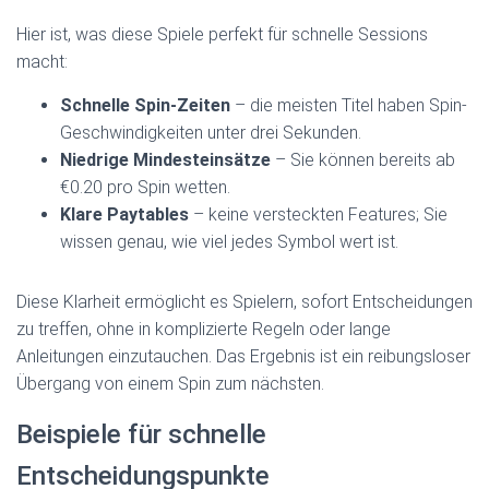
Hier ist, was diese Spiele perfekt für schnelle Sessions
macht:
Schnelle Spin-Zeiten
– die meisten Titel haben Spin-
Geschwindigkeiten unter drei Sekunden.
Niedrige Mindesteinsätze
– Sie können bereits ab
€0.20 pro Spin wetten.
Klare Paytables
– keine versteckten Features; Sie
wissen genau, wie viel jedes Symbol wert ist.
Diese Klarheit ermöglicht es Spielern, sofort Entscheidungen
zu treffen, ohne in komplizierte Regeln oder lange
Anleitungen einzutauchen. Das Ergebnis ist ein reibungsloser
Übergang von einem Spin zum nächsten.
Beispiele für schnelle
Entscheidungspunkte