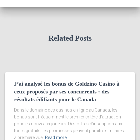
Related Posts
J’ai analysé les bonus de Goldzino Casino à
ceux proposés par ses concurrents : des
résultats édifiants pour le Canada
Dans le domaine des casinos en ligne au Canada, les
bonus sont fréquemment le premier critère d’attraction
pour les nouveaux joueurs. Des offres d’inscription aux
tours gratuits, les promesses peuvent paraître similaires
à première vue.
Read more