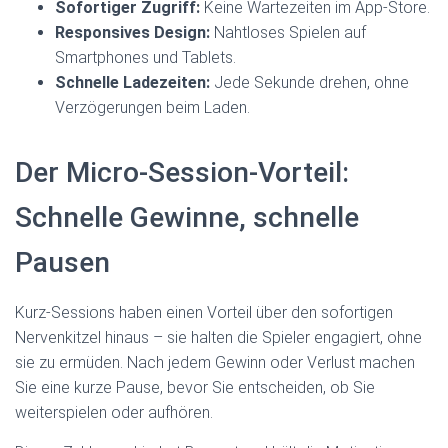
Sofortiger Zugriff:
Keine Wartezeiten im App‑Store.
Responsives Design:
Nahtloses Spielen auf
Smartphones und Tablets.
Schnelle Ladezeiten:
Jede Sekunde drehen, ohne
Verzögerungen beim Laden.
Der Micro‑Session‑Vorteil:
Schnelle Gewinne, schnelle
Pausen
Kurz‑Sessions haben einen Vorteil über den sofortigen
Nervenkitzel hinaus – sie halten die Spieler engagiert, ohne
sie zu ermüden. Nach jedem Gewinn oder Verlust machen
Sie eine kurze Pause, bevor Sie entscheiden, ob Sie
weiterspielen oder aufhören.