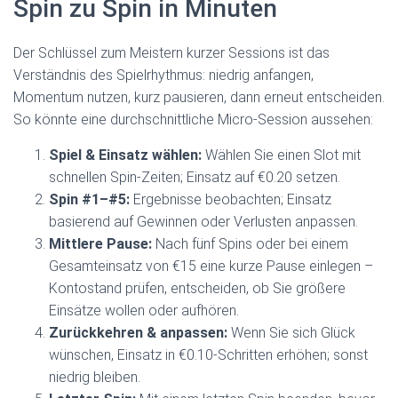
Spin zu Spin in Minuten
Der Schlüssel zum Meistern kurzer Sessions ist das
Verständnis des Spielrhythmus: niedrig anfangen,
Momentum nutzen, kurz pausieren, dann erneut entscheiden.
So könnte eine durchschnittliche Micro‑Session aussehen:
Spiel & Einsatz wählen:
Wählen Sie einen Slot mit
schnellen Spin‑Zeiten; Einsatz auf €0.20 setzen.
Spin #1–#5:
Ergebnisse beobachten; Einsatz
basierend auf Gewinnen oder Verlusten anpassen.
Mittlere Pause:
Nach fünf Spins oder bei einem
Gesamteinsatz von €15 eine kurze Pause einlegen –
Kontostand prüfen, entscheiden, ob Sie größere
Einsätze wollen oder aufhören.
Zurückkehren & anpassen:
Wenn Sie sich Glück
wünschen, Einsatz in €0.10‑Schritten erhöhen; sonst
niedrig bleiben.