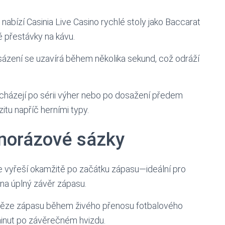
, nabízí Casinia Live Casino rychlé stoly jako Baccarat
é přestávky na kávu.
sázení se uzavírá během několika sekund, což odráží
echázejí po sérii výher nebo po dosažení předem
itu napříč herními typy.
dnorázové sázky
se vyřeší okamžitě po začátku zápasu—ideální pro
 na úplný závěr zápasu.
vítěze zápasu během živého přenosu fotbalového
minut po závěrečném hvizdu.