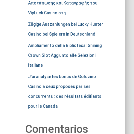
Αποτύπωσης και Καταγραφής του
VipLuck Casino στη
Zügige Auszahlungen bei Lucky Hunter
Casino bei Spielern in Deutschland
Ampliamento della Biblioteca: Shining
Crown Slot Aggiunto alle Selezioni
Italiane
J’ai analysé les bonus de Goldzino
Casino à ceux proposés par ses
concurrents : des résultats édifiants
pour le Canada
Comentarios