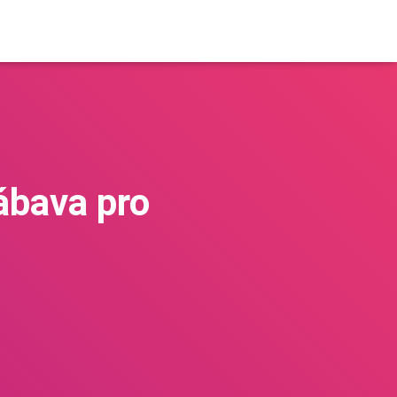
ábava pro