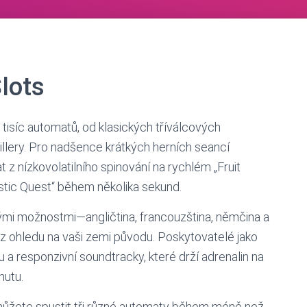
lots
i tisíc automatů, od klasických tříválcových
illery. Pro nadšence krátkých herních seancí
z nízkovolatilního spinování na rychlém „Fruit
tic Quest“ během několika sekund.
ými možnostmi—angličtina, francouzština, němčina a
 ohledu na vaši zemi původu. Poskytovatelé jako
u a responzivní soundtracky, které drží adrenalin na
nutu.
ůžete spustit tři různé automaty během méně než