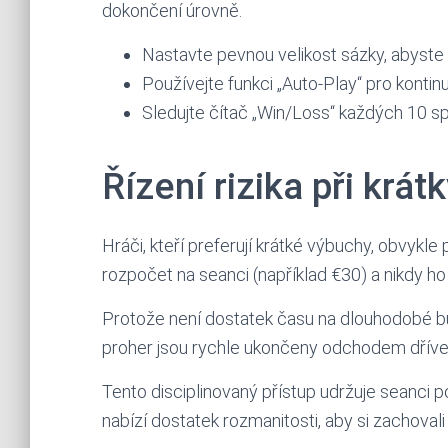
dokončení úrovně.
Nastavte pevnou velikost sázky, abyste
Používejte funkci „Auto‑Play“ pro konti
Sledujte čítač „Win/Loss“ každých 10 sp
Řízení rizika při krá
Hráči, kteří preferují krátké výbuchy, obvykle p
rozpočet na seanci (například €30) a nikdy 
Protože není dostatek času na dlouhodobé budov
proher jsou rychle ukončeny odchodem dříve,
Tento disciplinovaný přístup udržuje seanci p
nabízí dostatek rozmanitosti, aby si zachovali