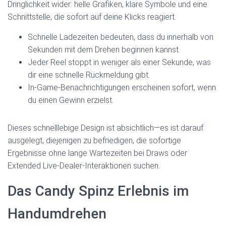
Dringlichkeit wider: helle Grafiken, klare Symbole und eine
Schnittstelle, die sofort auf deine Klicks reagiert.
Schnelle Ladezeiten bedeuten, dass du innerhalb von
Sekunden mit dem Drehen beginnen kannst.
Jeder Reel stoppt in weniger als einer Sekunde, was
dir eine schnelle Rückmeldung gibt.
In‑Game-Benachrichtigungen erscheinen sofort, wenn
du einen Gewinn erzielst.
Dieses schnelllebige Design ist absichtlich—es ist darauf
ausgelegt, diejenigen zu befriedigen, die sofortige
Ergebnisse ohne lange Wartezeiten bei Draws oder
Extended Live-Dealer-Interaktionen suchen.
Das Candy Spinz Erlebnis im
Handumdrehen