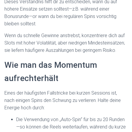
Dieses Verständnis hilft dir zu entscheiden, wann du auf
höhere Einsätze setzen solltest—z.B. während einer
Bonusrunde—or wann du bei regulären Spins vorsichtig
bleiben solltest.
Wenn du schnelle Gewinne anstrebst, konzentriere dich auf
Slots mit hoher Volatilität, aber niedrigen Mindesteinsätzen;
sie liefern häufigere Auszahlungen bei geringem Risiko.
Wie man das Momentum
aufrechterhält
Eines der häufigsten Fallstricke bei kurzen Sessions ist,
nach einigen Spins den Schwung zu verlieren. Halte deine
Energie hoch durch:
Die Verwendung von „Auto‑Spin“ für bis zu 20 Runden
—so können die Reels weiterlaufen, während du kurze