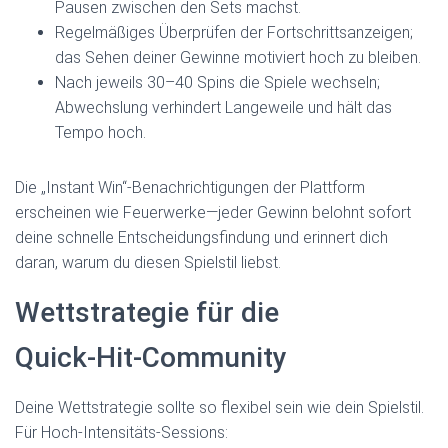
Pausen zwischen den Sets machst.
Regelmäßiges Überprüfen der Fortschrittsanzeigen;
das Sehen deiner Gewinne motiviert hoch zu bleiben.
Nach jeweils 30–40 Spins die Spiele wechseln;
Abwechslung verhindert Langeweile und hält das
Tempo hoch.
Die „Instant Win“-Benachrichtigungen der Plattform
erscheinen wie Feuerwerke—jeder Gewinn belohnt sofort
deine schnelle Entscheidungsfindung und erinnert dich
daran, warum du diesen Spielstil liebst.
Wettstrategie für die
Quick‑Hit‑Community
Deine Wettstrategie sollte so flexibel sein wie dein Spielstil.
Für Hoch‑Intensitäts-Sessions: