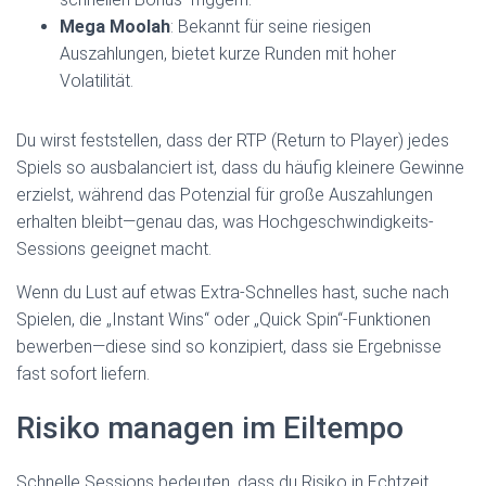
Mega Moolah
: Bekannt für seine riesigen
Auszahlungen, bietet kurze Runden mit hoher
Volatilität.
Du wirst feststellen, dass der RTP (Return to Player) jedes
Spiels so ausbalanciert ist, dass du häufig kleinere Gewinne
erzielst, während das Potenzial für große Auszahlungen
erhalten bleibt—genau das, was Hochgeschwindigkeits-
Sessions geeignet macht.
Wenn du Lust auf etwas Extra-Schnelles hast, suche nach
Spielen, die „Instant Wins“ oder „Quick Spin“-Funktionen
bewerben—diese sind so konzipiert, dass sie Ergebnisse
fast sofort liefern.
Risiko managen im Eiltempo
Schnelle Sessions bedeuten, dass du Risiko in Echtzeit