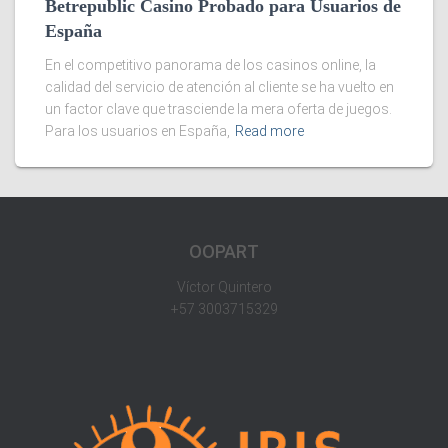
Betrepublic Casino Probado para Usuarios de
España
En el competitivo panorama de los casinos online, la
calidad del servicio de atención al cliente se ha vuelto en
un factor clave que trasciende la mera oferta de juegos.
Para los usuarios en España,
Read more
OOPART
Víctor Quintero
+57 3003715329