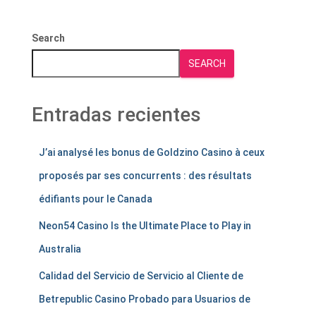
Search
SEARCH
Entradas recientes
J’ai analysé les bonus de Goldzino Casino à ceux
proposés par ses concurrents : des résultats
édifiants pour le Canada
Neon54 Casino Is the Ultimate Place to Play in
Australia
Calidad del Servicio de Servicio al Cliente de
Betrepublic Casino Probado para Usuarios de