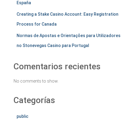
España
Creating a Stake Casino Account: Easy Registration
Process for Canada
Normas de Apostas e Orientações para Utilizadores
no Stonevegas Casino para Portugal
Comentarios recientes
No comments to show.
Categorías
public