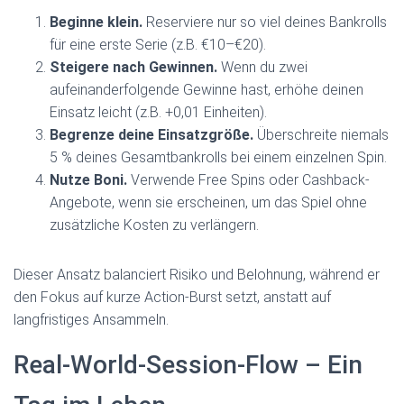
Beginne klein.
Reserviere nur so viel deines Bankrolls
für eine erste Serie (z.B. €10–€20).
Steigere nach Gewinnen.
Wenn du zwei
aufeinanderfolgende Gewinne hast, erhöhe deinen
Einsatz leicht (z.B. +0,01 Einheiten).
Begrenze deine Einsatzgröße.
Überschreite niemals
5 % deines Gesamtbankrolls bei einem einzelnen Spin.
Nutze Boni.
Verwende Free Spins oder Cashback-
Angebote, wenn sie erscheinen, um das Spiel ohne
zusätzliche Kosten zu verlängern.
Dieser Ansatz balanciert Risiko und Belohnung, während er
den Fokus auf kurze Action‑Burst setzt, anstatt auf
langfristiges Ansammeln.
Real‑World‑Session‑Flow – Ein