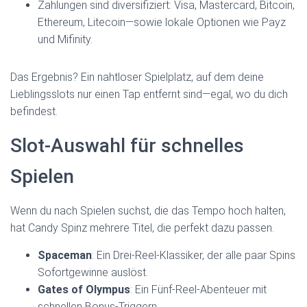
Zahlungen sind diversifiziert: Visa, Mastercard, Bitcoin,
Ethereum, Litecoin—sowie lokale Optionen wie Payz
und Mifinity.
Das Ergebnis? Ein nahtloser Spielplatz, auf dem deine
Lieblingsslots nur einen Tap entfernt sind—egal, wo du dich
befindest.
Slot-Auswahl für schnelles
Spielen
Wenn du nach Spielen suchst, die das Tempo hoch halten,
hat Candy Spinz mehrere Titel, die perfekt dazu passen.
Spaceman
: Ein Drei-Reel-Klassiker, der alle paar Spins
Sofortgewinne auslöst.
Gates of Olympus
: Ein Fünf-Reel-Abenteuer mit
schnellen Bonus-Triggern.