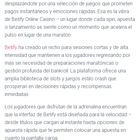
desplazándote por una selección de juegos que prometen
pagos instantáneos y emociones rápidas. Esa es la vibra
de Betify Online Casino – un lugar donde cada spin, apuesta
o lanzamiento se siente como un momento que acelera el
pulso en lugar de una maratón.
Betify
ha creado un nicho para sesiones cortas y de alta
intensidad que mantienen a los jugadores regresando por
más sin necesidad de preparaciones maratónicas o
gestión profunda del bankroll. La plataforma ofrece una
amplia biblioteca de slots y juegos estilo crash que
prosperan en decisiones rápidas y recompensas
inmediatas.
Los jugadores que disfrutan de la adrenalina encuentran
que la interfaz de Betify está diseñada para la velocidad –
desde títulos que cargan al instante hasta opciones de
apuesta rápida que te permiten colocar una apuesta en
cuanto la pantalla carga.