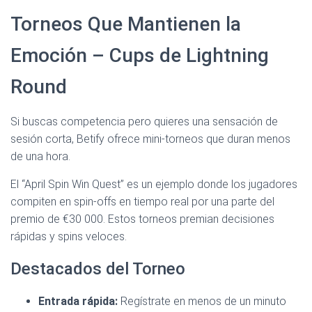
Torneos Que Mantienen la
Emoción – Cups de Lightning
Round
Si buscas competencia pero quieres una sensación de
sesión corta, Betify ofrece mini‑torneos que duran menos
de una hora.
El “April Spin Win Quest” es un ejemplo donde los jugadores
compiten en spin-offs en tiempo real por una parte del
premio de €30 000. Estos torneos premian decisiones
rápidas y spins veloces.
Destacados del Torneo
Entrada rápida:
Regístrate en menos de un minuto