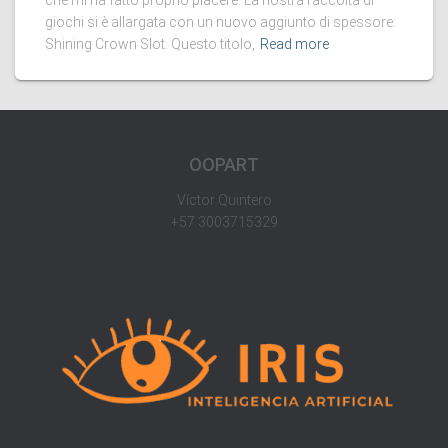
che mi ha fatto proprio piacere. La nostra raccolta di
giochi si è allargata con un nuovo aggiunto di spessore:
Shining Crown Slot. Questo titolo,
Read more
OOPART
Víctor Quintero
+57 3003715329