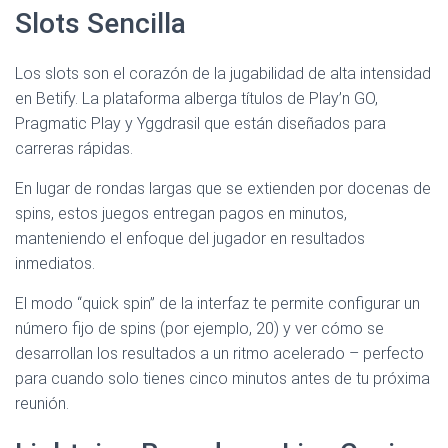
Slots Sencilla
Los slots son el corazón de la jugabilidad de alta intensidad
en Betify. La plataforma alberga títulos de Play’n GO,
Pragmatic Play y Yggdrasil que están diseñados para
carreras rápidas.
En lugar de rondas largas que se extienden por docenas de
spins, estos juegos entregan pagos en minutos,
manteniendo el enfoque del jugador en resultados
inmediatos.
El modo “quick spin” de la interfaz te permite configurar un
número fijo de spins (por ejemplo, 20) y ver cómo se
desarrollan los resultados a un ritmo acelerado – perfecto
para cuando solo tienes cinco minutos antes de tu próxima
reunión.