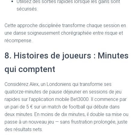
Utilisez des sorties rapides lorsque les gains sont
sécurisés.
Cette approche disciplinée transforme chaque session en
une danse soigneusement chorégraphiée entre risque et
récompense.
8. Histoires de joueurs : Minutes
qui comptent
Considérez Alex, un Londoniens qui transforme ses
quatorze‑minutes de pause déjeuner en sessions de jeu
rapides sur l’application mobile Bet3000. Il commence par
un pari de 5 € sur un match de football qui débute dans
deux minutes. En moins de dix minutes, il double sa mise ou
passe à un nouveau jeu — sans frustration prolongée, juste
des résultats nets.