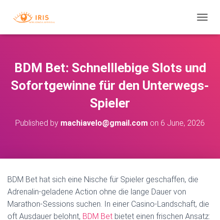
T
O
G
G
L
BDM Bet: Schnelllebige Slots und
E
N
Sofortgewinne für den Unterwegs-
A
V
Spieler
I
G
Published by
machiavelo@gmail.com
on
6 June, 2026
A
T
I
O
N
BDM Bet hat sich eine Nische für Spieler geschaffen, die
Adrenalin-geladene Action ohne die lange Dauer von
Marathon-Sessions suchen. In einer Casino-Landschaft, die
oft Ausdauer belohnt,
BDM Bet
bietet einen frischen Ansatz: