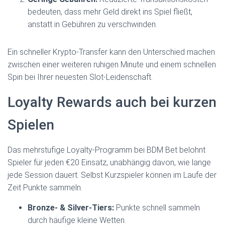
bedeuten, dass mehr Geld direkt ins Spiel fließt,
anstatt in Gebühren zu verschwinden.
Ein schneller Krypto-Transfer kann den Unterschied machen
zwischen einer weiteren ruhigen Minute und einem schnellen
Spin bei Ihrer neuesten Slot-Leidenschaft.
Loyalty Rewards auch bei kurzen
Spielen
Das mehrstufige Loyalty-Programm bei BDM Bet belohnt
Spieler für jeden €20 Einsatz, unabhängig davon, wie lange
jede Session dauert. Selbst Kurzspieler können im Laufe der
Zeit Punkte sammeln.
Bronze- & Silver-Tiers:
Punkte schnell sammeln
durch häufige kleine Wetten.