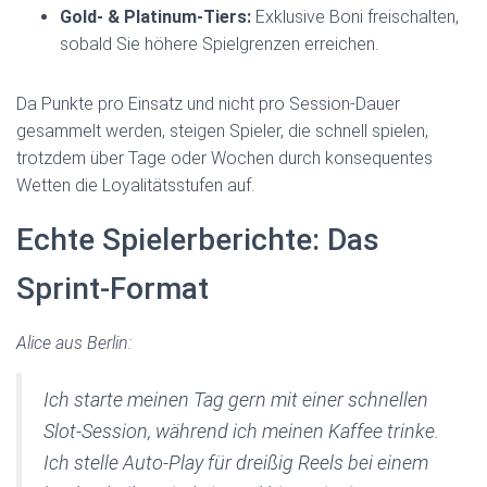
Gold- & Platinum-Tiers:
Exklusive Boni freischalten,
sobald Sie höhere Spielgrenzen erreichen.
Da Punkte pro Einsatz und nicht pro Session-Dauer
gesammelt werden, steigen Spieler, die schnell spielen,
trotzdem über Tage oder Wochen durch konsequentes
Wetten die Loyalitätsstufen auf.
Echte Spielerberichte: Das
Sprint-Format
Alice aus Berlin:
Ich starte meinen Tag gern mit einer schnellen
Slot-Session, während ich meinen Kaffee trinke.
Ich stelle Auto‑Play für dreißig Reels bei einem