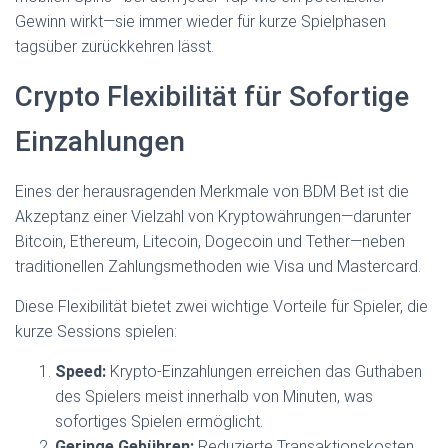
Gewinn wirkt—sie immer wieder für kurze Spielphasen
tagsüber zurückkehren lässt.
Crypto Flexibilität für Sofortige
Einzahlungen
Eines der herausragenden Merkmale von BDM Bet ist die
Akzeptanz einer Vielzahl von Kryptowährungen—darunter
Bitcoin, Ethereum, Litecoin, Dogecoin und Tether—neben
traditionellen Zahlungsmethoden wie Visa und Mastercard.
Diese Flexibilität bietet zwei wichtige Vorteile für Spieler, die
kurze Sessions spielen:
Speed:
Krypto-Einzahlungen erreichen das Guthaben
des Spielers meist innerhalb von Minuten, was
sofortiges Spielen ermöglicht.
Geringe Gebühren:
Reduzierte Transaktionskosten