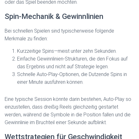
oder das Spiel beenden möchten.
Spin-Mechanik & Gewinnlinien
Bei schnellen Spielen sind typischerweise folgende
Merkmale zu finden:
Kurzzeitige Spins—meist unter zehn Sekunden.
Einfache Gewinnlinien-Strukturen, die den Fokus auf
das Ergebnis und nicht auf Strategie legen.
Schnelle Auto‑Play-Optionen, die Dutzende Spins in
einer Minute ausführen können.
Eine typische Session könnte darin bestehen, Auto‑Play so
einzustellen, dass dreißig Reels gleichzeitig gestartet
werden, während die Symbole in die Position fallen und die
Gewinnlinie im Bruchteil einer Sekunde aufblinkt.
Wettstrategien für Geschwindigkeit