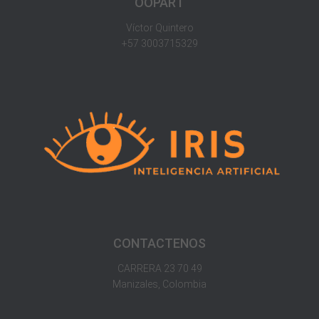
OOPART
Víctor Quintero
+57 3003715329
CONTACTENOS
CARRERA 23 70 49
Manizales, Colombia