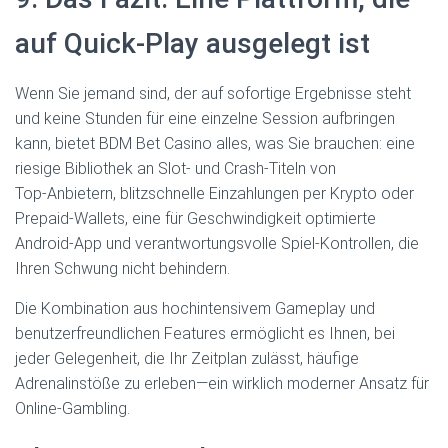
auf Quick‑Play ausgelegt ist
Wenn Sie jemand sind, der auf sofortige Ergebnisse steht
und keine Stunden für eine einzelne Session aufbringen
kann, bietet BDM Bet Casino alles, was Sie brauchen: eine
riesige Bibliothek an Slot‑ und Crash‑Titeln von
Top‑Anbietern, blitzschnelle Einzahlungen per Krypto oder
Prepaid‑Wallets, eine für Geschwindigkeit optimierte
Android‑App und verantwortungsvolle Spiel‑Kontrollen, die
Ihren Schwung nicht behindern.
Die Kombination aus hochintensivem Gameplay und
benutzerfreundlichen Features ermöglicht es Ihnen, bei
jeder Gelegenheit, die Ihr Zeitplan zulässt, häufige
Adrenalinstöße zu erleben—ein wirklich moderner Ansatz für
Online‑Gambling.