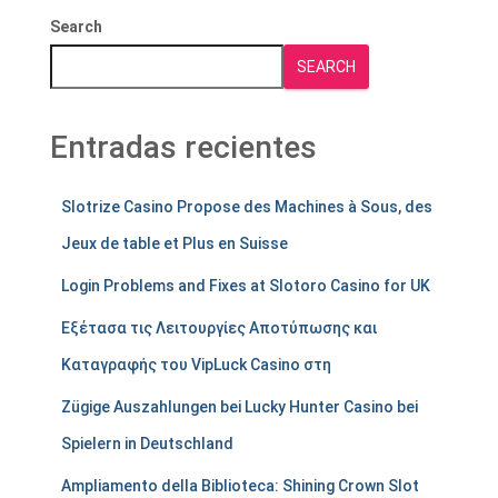
Search
SEARCH
Entradas recientes
Slotrize Casino Propose des Machines à Sous, des
Jeux de table et Plus en Suisse
Login Problems and Fixes at Slotoro Casino for UK
Εξέτασα τις Λειτουργίες Αποτύπωσης και
Καταγραφής του VipLuck Casino στη
Zügige Auszahlungen bei Lucky Hunter Casino bei
Spielern in Deutschland
Ampliamento della Biblioteca: Shining Crown Slot