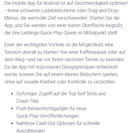
Die mobile App für Android ist auf Geschwindigkeit optimiert
—keine schweren Ladebildschirme oder Drag‑and‑Drop-
Menüs, die wertvolle Zeit verschwenden. Starten Sie die
App, und Sie werden von einer klaren Oberfläche begrüßt,
die Ihre Lieblings‑Quick‑Play‑Spiele im Mittelpunkt stellt.
Einer der wichtigsten Vorteile ist die Möglichkeit, eine
Session überall zu starten—bei einer Kaffeepause oder auf
dem Weg—und sie vor Ihrem nächsten Termin zu beenden.
Da die App mit responsiven Designprinzipien entwickelt
wurde, können Sie auf einem kleinen Bildschirm spielen,
ohne auf visuelle Klarheit oder Kontrolle zu verzichten.
Sofortiger Zugriff auf die Top fünf Slots und
Crash‑Titel.
Push-Benachrichtigungen für neue
Quick‑Play‑Veröffentlichungen.
Nahtlose Cash‑Out‑Optionen für schnelle
Auszahlungen.