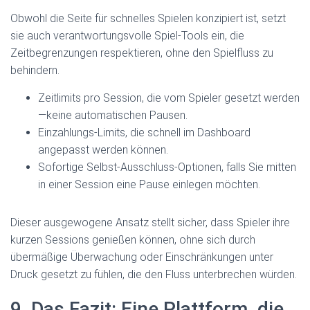
Obwohl die Seite für schnelles Spielen konzipiert ist, setzt
sie auch verantwortungsvolle Spiel‑Tools ein, die
Zeitbegrenzungen respektieren, ohne den Spielfluss zu
behindern.
Zeitlimits pro Session, die vom Spieler gesetzt werden
—keine automatischen Pausen.
Einzahlungs‑Limits, die schnell im Dashboard
angepasst werden können.
Sofortige Selbst‑Ausschluss‑Optionen, falls Sie mitten
in einer Session eine Pause einlegen möchten.
Dieser ausgewogene Ansatz stellt sicher, dass Spieler ihre
kurzen Sessions genießen können, ohne sich durch
übermäßige Überwachung oder Einschränkungen unter
Druck gesetzt zu fühlen, die den Fluss unterbrechen würden.
9. Das Fazit: Eine Plattform, die