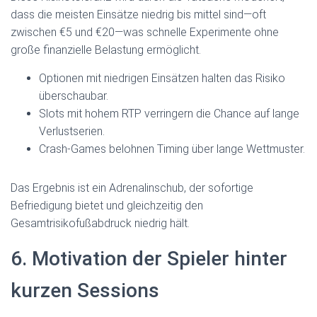
dass die meisten Einsätze niedrig bis mittel sind—oft
zwischen €5 und €20—was schnelle Experimente ohne
große finanzielle Belastung ermöglicht.
Optionen mit niedrigen Einsätzen halten das Risiko
überschaubar.
Slots mit hohem RTP verringern die Chance auf lange
Verlustserien.
Crash‑Games belohnen Timing über lange Wettmuster.
Das Ergebnis ist ein Adrenalinschub, der sofortige
Befriedigung bietet und gleichzeitig den
Gesamtrisikofußabdruck niedrig hält.
6. Motivation der Spieler hinter
kurzen Sessions